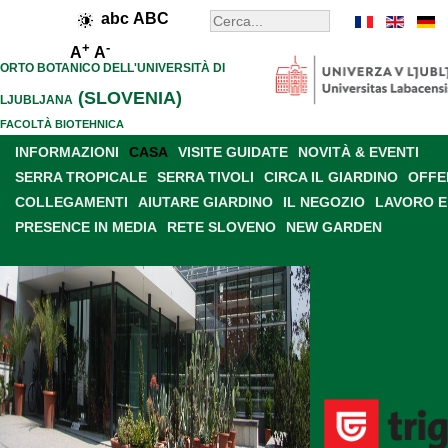
abc
ABC
+
-
A
A
ORTO BOTANICO DELL'UNIVERSITÀ DI
(SLOVENIA)
LJUBLJANA
FACOLTÀ BIOTEHNICA
INFORMAZIONI
CASA
VISITE GUIDATE
NOVITÀ & EVENTI
SERRA TROPICALE
SERRA TIVOLI
CIRCA IL GIARDINO
OFFE
COLLEGAMENTI
AIUTARE GIARDINO
IL NEGOZIO
LAVORO E
PRESENCE IN MEDIA
RETE SLOVENO
NEW GARDEN