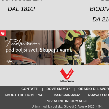
DAL 1810!
BIODI
DA 21
CONTATTI
DOVE SIAMO?
ORARIO DI LAVO
|
|
ABOUT THE HOME PAGE
ISSN C507-5432
IZJAVA O D
|
|
POVRATNE INFORMACIJE
Ultima modifica del sito: Giovedì 6. Agosto 2026, 4:54.