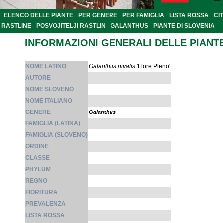
ELENCO DELLE PIANTE
PER GENERE
PER FAMIGLIA
LISTA ROSSA
CI
RASTLINE
POSVOJITELJI RASTLIN
GALANTHUS
PIANTE DI SLOVENIA
INFORMAZIONI GENERALI DELLE PIANT
NOME LATINO
Galanthus nivalis
'Flore Pleno'
AUTORE
NOME SLOVENO
NOME ITALIANO
GENERE
Galanthus
FAMIGLIA (LATINA)
FAMIGLIA (SLOVENO)
ORDINE
CLASSE
PHYLUM
REGNO
FIORITURA
PREVALENZA
LISTA ROSSA