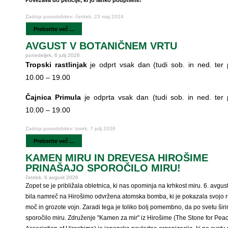
Povezava do peticije, ki jo lahko podpišete!
Zadnja posodobitev: četrtek, 23 maj 2024
Preberite več ...
AVGUST V BOTANIČNEM VRTU
ponedeljek, 6 julij 2026
Tropski rastlinjak
je odprt vsak dan (tudi sob. in ned. ter p
10.00 – 19.00
Čajnica Primula
je odprta vsak dan (tudi sob. in ned. ter p
10.00 – 19.00
Zadnja posodobitev: torek, 7 julij 2026
Preberite več ...
KAMEN MIRU IN DREVESA HIROŠIME
PRINAŠAJO SPOROČILO MIRU!
četrtek, 6 avgust 2026
Zopet se je približala obletnica, ki nas opominja na krhkost miru. 6. avgus
bila namreč na Hirošimo odvržena atomska bomba, ki je pokazala svojo r
moč in grozote vojn. Zaradi tega je toliko bolj pomembno, da po svetu šir
sporočilo miru. Združenje "Kamen za mir" iz Hirošime (The Stone for Pea