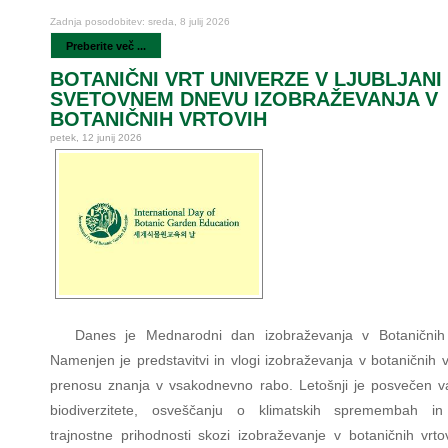
Zadnja posodobitev: sreda, 8 julij 2026
Preberite več ...
BOTANIČNI VRT UNIVERZE V LJUBLJANI
SVETOVNEM DNEVU IZOBRAŽEVANJA V
BOTANIČNIH VRTOVIH
petek, 12 junij 2026
Danes je Mednarodni dan izobraževanja v Botaničnih 
Namenjen je predstavitvi in vlogi izobraževanja v botaničnih v
prenosu znanja v vsakodnevno rabo. Letošnji je posvečen v
biodiverzitete, osveščanju o klimatskih spremembah in
trajnostne prihodnosti skozi izobraževanje v botaničnih vrto