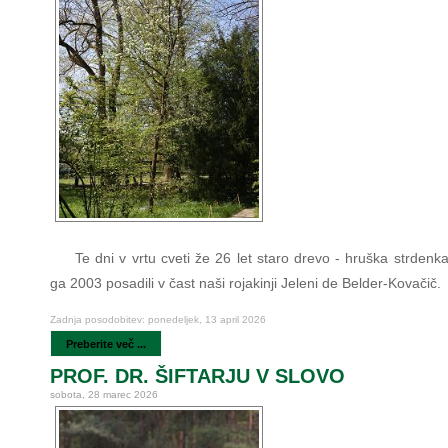
Te dni v vrtu cveti že 26 let staro drevo - hruška strdenk
ga 2003 posadili v čast naši rojakinji Jeleni de Belder-Kovačič.
Zadnja posodobitev: ponedeljek, 13 april 2026
Preberite več ...
PROF. DR. ŠIFTARJU V SLOVO
sobota, 28 marec 2026