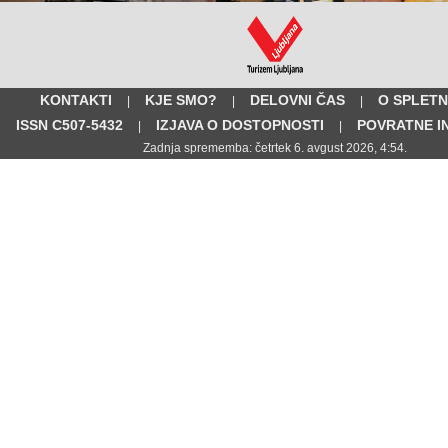
KONTAKTI
KJE SMO?
DELOVNI ČAS
O SPLETN
|
|
|
ISSN C507-5432
IZJAVA O DOSTOPNOSTI
POVRATNE I
|
|
Zadnja sprememba: četrtek 6. avgust 2026, 4:54.