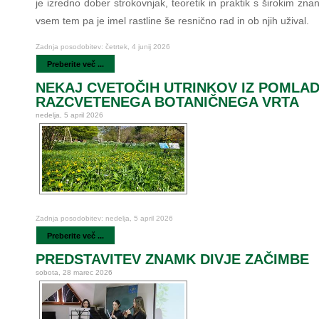
je izredno dober strokovnjak, teoretik in praktik s širokim zn
vsem tem pa je imel rastline še resnično rad in ob njih užival.
Zadnja posodobitev: četrtek, 4 junij 2026
Preberite več ...
NEKAJ CVETOČIH UTRINKOV IZ POMLA
RAZCVETENEGA BOTANIČNEGA VRTA
nedelja, 5 april 2026
Zadnja posodobitev: nedelja, 5 april 2026
Preberite več ...
PREDSTAVITEV ZNAMK DIVJE ZAČIMBE
sobota, 28 marec 2026