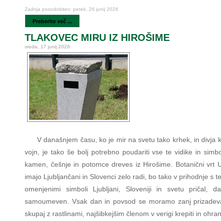
Zadnja posodobitev: petek, 26 junij 2026
Preberite več ...
TLAKOVEC MIRU IZ HIROŠIME
sreda, 17 junij 2026
V današnjem času, ko je mir na svetu tako krhek, in divja 
vojn, je tako še bolj potrebno poudariti vse te vidike in simb
kamen, češnje in potomce dreves iz Hirošime. Botanični vrt U
imajo Ljubljančani in Slovenci zelo radi, bo tako v prihodnje s t
omenjenimi simboli Ljubljani, Sloveniji in svetu pričal, d
samoumeven. Vsak dan in povsod se moramo zanj prizadeva
skupaj z rastlinami, najšibkejšim členom v verigi krepiti in ohranj