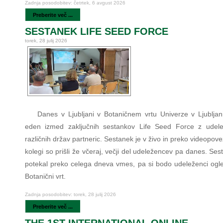
Zadnja posodobitev: četrtek, 6 avgust 2026
Preberite več ...
SESTANEK LIFE SEED FORCE
torek, 28 julij 2026
Danes v Ljubljani v Botaničnem vrtu Univerze v Ljubljan
eden izmed zaključnih sestankov Life Seed Force z udele
različnih držav partneric. Sestanek je v živo in preko videopove
kolegi so prišli že včeraj, večji del udeležencev pa danes. Se
potekal preko celega dneva vmes, pa si bodo udeleženci ogled
Botanični vrt.
Zadnja posodobitev: torek, 28 julij 2026
Preberite več ...