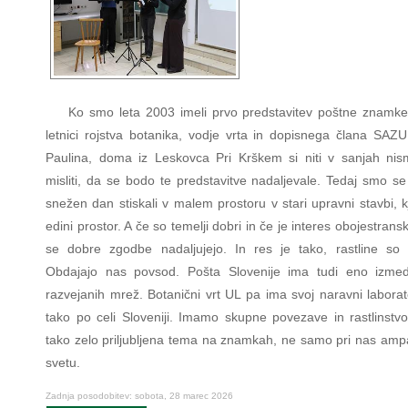
Ko smo leta 2003 imeli prvo predstavitev poštne znamk
letnici rojstva botanika, vodje vrta in dopisnega člana SAZU
Paulina, doma iz Leskovca Pri Krškem si niti v sanjah nis
misliti, da se bodo te predstavitve nadaljevale. Tedaj smo se
snežen dan stiskali v malem prostoru v stari upravni stavbi, kj
edini prostor. A če so temelji dobri in če je interes obojestrans
se dobre zgodbe nadaljujejo. In res je tako, rastline so s
Obdajajo nas povsod. Pošta Slovenije ima tudi eno izmed
razvejanih mrež. Botanični vrt UL pa ima svoj naravni laborat
tako po celi Sloveniji. Imamo skupne povezave in rastlinstvo
tako zelo priljubljena tema na znamkah, ne samo pri nas ampa
svetu.
Zadnja posodobitev: sobota, 28 marec 2026