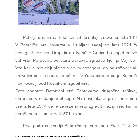
Peticija ohranimo Botanični vrt, ki deluje že vse od leta 181
V Botanični vrt Univerze v Ljubljani sedaj po letu 1974 ž
posega železnica. Drugi tir do Ivančne Gorice bo zopet odvze
del vrta. Porušena bo stara upravna zgradba kjer je Čajnica 
Vse kar je bilo obljubljeno s prvim posegom, da bo zaživel tudi
na Večni poti je sedaj porušeno. V času corone pa je Botaničn
novi lokaciji pod Rožnikom izgubil vse.
Zato podprite Botanični vrt! Zahtevamo drugačne rešitve
ohranimo v sedanjem obsegu. Na novi lokaciji pa je potrebno i
vse iz leta 1974 dane zaveze in vrtu zgraditi nazaj vse, kar m
porušeno ter tam urediti 37 ha vrta.
Prvo podpisani vodja Botaničnega vrta znan. Svet. Dr. Jož