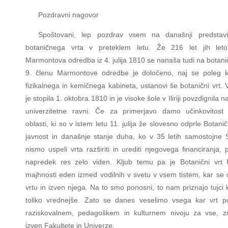
Pozdravni nagovor
Spoštovani, lep pozdrav vsem na današnji predstavi
botaničnega vrta v preteklem letu. Že 216 let jih leto
Marmontova odredba iz 4. julija 1810 se nanaša tudi na botanič
9. členu Marmontove odredbe je določeno, naj se poleg kn
fizikalnega in kemičnega kabineta, ustanovi še botanični vrt. 
je stopila 1. oktobra 1810 in je visoke šole v Iliriji povzdignila n
univerzitetne ravni. Če za primerjavo damo učinkovitost 
oblasti, ki so v istem letu 11. julija že slovesno odprle Botanič
javnost in današnje stanje duha, ko v 35 letih samostojne S
nismo uspeli vrta razširiti in urediti njegovega financiranja,
napredek res zelo viden. Kljub temu pa je Botanični vrt 
majhnosti eden izmed vodilnih v svetu v vsem tistem, kar se 
vrtu in izven njega. Na to smo ponosni, to nam priznajo tujci 
toliko vrednejše. Zato se danes veselimo vsega kar vrt 
raziskovalnem, pedagoškem in kulturnem nivoju za vse, zn
izven Fakultete in Univerze.