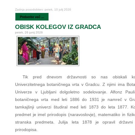
Zadnja posodobitev: petek, 10 julij 2026
Preberite več ...
OBISK KOLEGOV IZ GRADCA
petek, 26 junij 2026
Tik pred dnevom državnosti so nas obiskali ko
Univerzitetnega botaničnega vrta v Gradcu. Z njimi ima Botan
Univerze v Ljubljani dolgoletno sodelovanje. Alfonz Paul
botaničnega vrta med leti 1886 do 1931 je namreč v Gr
tamkajšnji univerzi študiral med leti 1873 do leta 1877. Ko
predmet je imel prirodopis (naravoslovje), matematiko in fizi
stranska predmeta. Julija leta 1878 je opravil državni 
prirodopisa.