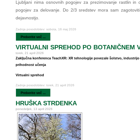
Ljubljani nima osnovnih pogojev za prezimovanje rastlin in 
pogojev za delovanje. Do 2/3 sredstev mora sam zagotoviti
dejavnostjo.
Zadnja posodobitev: sobota, 16 maj 2026
Preberite več ...
VIRTUALNI SPREHOD PO BOTANIČNEM 
torek, 21 april 2026
Zaključna konferenca TeachXR: XR tehnologije povezale šolstvo, industrijo
prihodnost učenja
Virtualni sprehod
Zadnja posodobitev: torek, 21 april 2026
Preberite več ...
HRUŠKA STRDENKA
ponedeljek, 13 april 2026