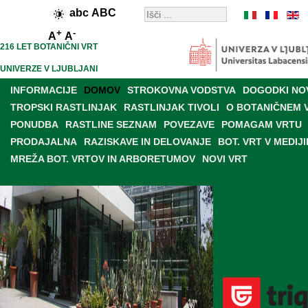
abc
ABC
+
-
A
A
216 LET BOTANIČNI VRT
UNIVERZE V LJUBLJANI
INFORMACIJE
DOMOV
STROKOVNA VODSTVA
DOGODKI NO
TROPSKI RASTLINJAK
RASTLINJAK TIVOLI
O BOTANIČNEM 
PONUDBA
RASTLINE SEZNAM
POVEZAVE
POMAGAM VRTU
PRODAJALNA
RAZISKAVE IN DELOVANJE
BOT. VRT V MEDIJI
MREŽA BOT. VRTOV IN ARBORETUMOV
NOVI VRT