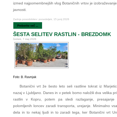
izmed najpomembnejših vlog Botaničnih vrtov je izobraževanje 
javnosti.
Zadnja posodobitev: ponedeljek, 15 junij 2026
Preberite več ...
ŠESTA SELITEV RASTLIN - BREZDOMK
četrtek, 7 maj 2026
Foto: B. Ravnjak
Botanični vrt že šesto leto seli rastline tokrat iz Marjet
nazaj v Ljubljano. Danes in v petek bomo naložili dva velika pr
rastlin v Kopru, potem pa sledi razlaganje, presajanje š
polomljenih loncev zaradi transporta, urejanje. Minimalno vs
dela in to nekaj ljudi in to zaradi tega, ker Botanični vrt U