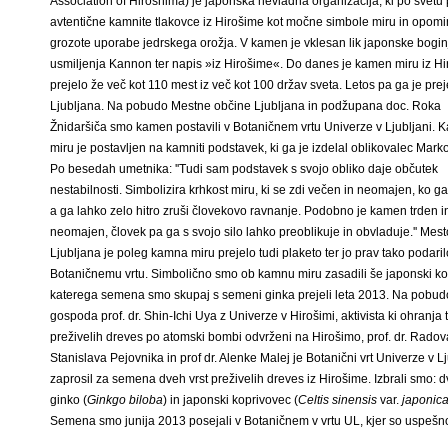
Association of Hiroshima) je japonska nevladna organizacija, ki po svetu
avtentične kamnite tlakovce iz Hirošime kot močne simbole miru in opomi
grozote uporabe jedrskega orožja. V kamen je vklesan lik japonske bogin
usmiljenja Kannon ter napis »iz Hirošime«. Do danes je kamen miru iz H
prejelo že več kot 110 mest iz več kot 100 držav sveta. Letos pa ga je prej
Ljubljana. Na pobudo Mestne občine Ljubljana in podžupana doc. Roka
Žnidaršiča smo kamen postavili v Botaničnem vrtu Univerze v Ljubljani.
miru je postavljen na kamniti podstavek, ki ga je izdelal oblikovalec Marko
Po besedah umetnika: ''Tudi sam podstavek s svojo obliko daje občutek
nestabilnosti. Simbolizira krhkost miru, ki se zdi večen in neomajen, ko g
a ga lahko zelo hitro zruši človekovo ravnanje. Podobno je kamen trden i
neomajen, človek pa ga s svojo silo lahko preoblikuje in obvladuje.'' Mest
Ljubljana je poleg kamna miru prejelo tudi plaketo ter jo prav tako podaril
Botaničnemu vrtu. Simbolično smo ob kamnu miru zasadili še japonski k
katerega semena smo skupaj s semeni ginka prejeli leta 2013. Na pobud
gospoda prof. dr. Shin-Ichi Uya z Univerze v Hirošimi, aktivista ki ohranja t
preživelih dreves po atomski bombi odvrženi na Hirošimo, prof. dr. Rado
Stanislava Pejovnika in prof dr. Alenke Malej je Botanični vrt Univerze v Lj
zaprosil za semena dveh vrst preživelih dreves iz Hirošime. Izbrali smo: d
ginko (
Ginkgo biloba
) in japonski koprivovec (
Celtis sinensis
var.
japonic
Semena smo junija 2013 posejali v Botaničnem v vrtu UL, kjer so uspešno