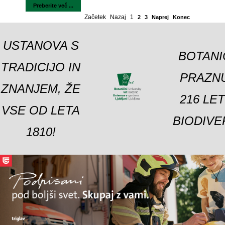
Preberite več ...
Začetek
Nazaj
1
2
3
Naprej
Konec
USTANOVA S
BOTANI
TRADICIJO IN
PRAZNU
ZNANJEM, ŽE
216 LE
VSE OD LETA
BIODIVE
1810!