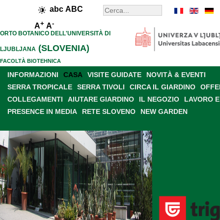
abc
ABC
+
-
A
A
ORTO BOTANICO DELL'UNIVERSITÀ DI
(SLOVENIA)
LJUBLJANA
FACOLTÀ BIOTEHNICA
INFORMAZIONI
CASA
VISITE GUIDATE
NOVITÀ & EVENTI
SERRA TROPICALE
SERRA TIVOLI
CIRCA IL GIARDINO
OFFE
COLLEGAMENTI
AIUTARE GIARDINO
IL NEGOZIO
LAVORO E
PRESENCE IN MEDIA
RETE SLOVENO
NEW GARDEN