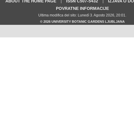
ABOUT THE HOME PAGE
ISSN C507-5432
IZJAVA O D
|
|
POVRATNE INFORMACIJE
Ultima modifica del sito: Lunedì 3. Agosto 2026, 20:01.
© 2026 UNIVERSITY BOTANIC GARDENS LJUBLJANA