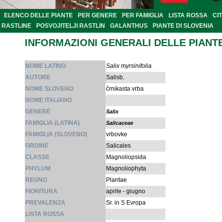
ELENCO DELLE PIANTE
PER GENERE
PER FAMIGLIA
LISTA ROSSA
CI
RASTLINE
POSVOJITELJI RASTLIN
GALANTHUS
PIANTE DI SLOVENIA
INFORMAZIONI GENERALI DELLE PIANT
NOME LATINO
Salix myrsinifolia
AUTORE
Salisb.
NOME SLOVENO
črnikasta vrba
NOME ITALIANO
GENERE
Salix
FAMIGLIA (LATINA)
Salicaceae
FAMIGLIA (SLOVENO)
vrbovke
ORDINE
Salicales
CLASSE
Magnoliopsida
PHYLUM
Magnoliophyta
REGNO
Plantae
FIORITURA
aprile - giugno
PREVALENZA
Sr. in S Evropa
LISTA ROSSA