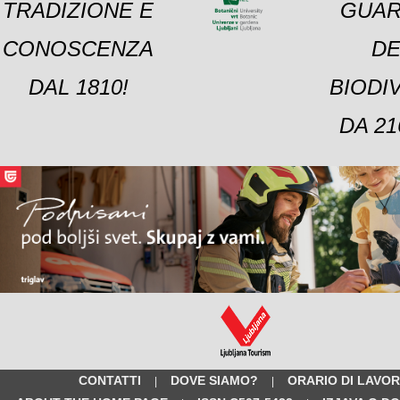
TRADIZIONE E
GUAR
CONOSCENZA
DE
DAL 1810!
BIODI
DA 21
CONTATTI
DOVE SIAMO?
ORARIO DI LAVO
|
|