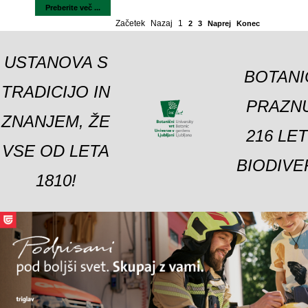
Preberite več ...
Začetek
Nazaj
1
2
3
Naprej
Konec
USTANOVA S
BOTANI
TRADICIJO IN
PRAZNU
ZNANJEM, ŽE
216 LE
VSE OD LETA
BIODIVE
1810!