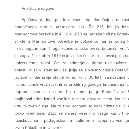
Pozdravni nagovor
Spoštovani, lep pozdrav vsem na današnji predstavi
botaničnega vrta v preteklem letu. Že 216 let jih leto
Marmontova odredba iz 4. julija 1810 se nanaša tudi na botanič
9. členu Marmontove odredbe je določeno, naj se poleg kn
fizikalnega in kemičnega kabineta, ustanovi še botanični vrt. 
je stopila 1. oktobra 1810 in je visoke šole v Iliriji povzdignila n
univerzitetne ravni. Če za primerjavo damo učinkovitost 
oblasti, ki so v istem letu 11. julija že slovesno odprle Botanič
javnost in današnje stanje duha, ko v 35 letih samostojne S
nismo uspeli vrta razširiti in urediti njegovega financiranja,
napredek res zelo viden. Kljub temu pa je Botanični vrt 
majhnosti eden izmed vodilnih v svetu v vsem tistem, kar se 
vrtu in izven njega. Na to smo ponosni, to nam priznajo tujci 
toliko vrednejše. Zato se danes veselimo vsega kar vrt 
raziskovalnem, pedagoškem in kulturnem nivoju za vse, zn
izven Fakultete in Univerze.