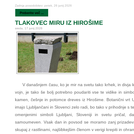
Zadnja posodobitev: petek, 26 junij 2026
Preberite več ...
TLAKOVEC MIRU IZ HIROŠIME
sreda, 17 junij 2026
V današnjem času, ko je mir na svetu tako krhek, in divja 
vojn, je tako še bolj potrebno poudariti vse te vidike in simb
kamen, češnje in potomce dreves iz Hirošime. Botanični vrt U
imajo Ljubljančani in Slovenci zelo radi, bo tako v prihodnje s t
omenjenimi simboli Ljubljani, Sloveniji in svetu pričal, d
samoumeven. Vsak dan in povsod se moramo zanj prizadeva
skupaj z rastlinami, najšibkejšim členom v verigi krepiti in ohranj