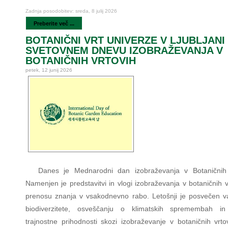
Zadnja posodobitev: sreda, 8 julij 2026
Preberite več ...
BOTANIČNI VRT UNIVERZE V LJUBLJANI
SVETOVNEM DNEVU IZOBRAŽEVANJA V
BOTANIČNIH VRTOVIH
petek, 12 junij 2026
Danes je Mednarodni dan izobraževanja v Botaničnih 
Namenjen je predstavitvi in vlogi izobraževanja v botaničnih v
prenosu znanja v vsakodnevno rabo. Letošnji je posvečen v
biodiverzitete, osveščanju o klimatskih spremembah in
trajnostne prihodnosti skozi izobraževanje v botaničnih vrto