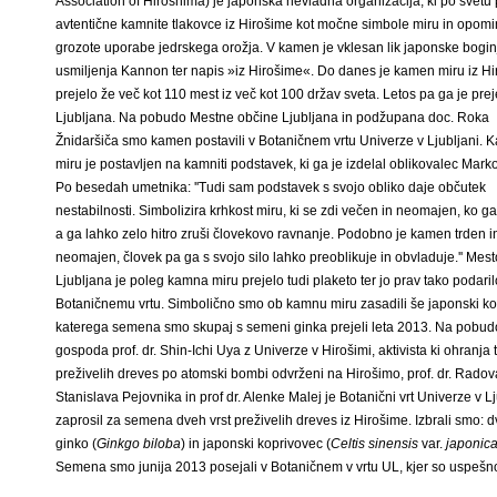
Association of Hiroshima) je japonska nevladna organizacija, ki po svetu
avtentične kamnite tlakovce iz Hirošime kot močne simbole miru in opomi
grozote uporabe jedrskega orožja. V kamen je vklesan lik japonske bogin
usmiljenja Kannon ter napis »iz Hirošime«. Do danes je kamen miru iz H
prejelo že več kot 110 mest iz več kot 100 držav sveta. Letos pa ga je prej
Ljubljana. Na pobudo Mestne občine Ljubljana in podžupana doc. Roka
Žnidaršiča smo kamen postavili v Botaničnem vrtu Univerze v Ljubljani.
miru je postavljen na kamniti podstavek, ki ga je izdelal oblikovalec Marko
Po besedah umetnika: ''Tudi sam podstavek s svojo obliko daje občutek
nestabilnosti. Simbolizira krhkost miru, ki se zdi večen in neomajen, ko g
a ga lahko zelo hitro zruši človekovo ravnanje. Podobno je kamen trden i
neomajen, človek pa ga s svojo silo lahko preoblikuje in obvladuje.'' Mest
Ljubljana je poleg kamna miru prejelo tudi plaketo ter jo prav tako podaril
Botaničnemu vrtu. Simbolično smo ob kamnu miru zasadili še japonski k
katerega semena smo skupaj s semeni ginka prejeli leta 2013. Na pobud
gospoda prof. dr. Shin-Ichi Uya z Univerze v Hirošimi, aktivista ki ohranja t
preživelih dreves po atomski bombi odvrženi na Hirošimo, prof. dr. Rado
Stanislava Pejovnika in prof dr. Alenke Malej je Botanični vrt Univerze v Lj
zaprosil za semena dveh vrst preživelih dreves iz Hirošime. Izbrali smo: d
ginko (
Ginkgo biloba
) in japonski koprivovec (
Celtis sinensis
var.
japonic
Semena smo junija 2013 posejali v Botaničnem v vrtu UL, kjer so uspešno