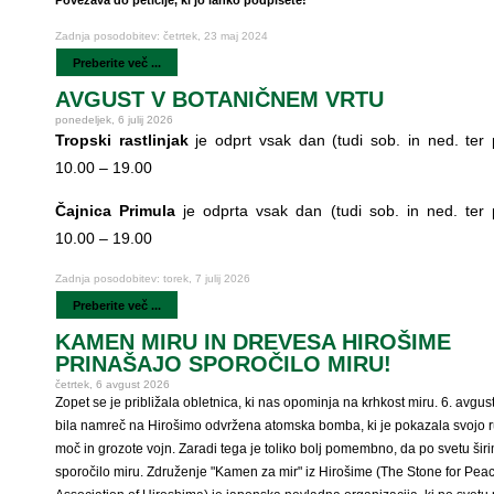
Povezava do peticije, ki jo lahko podpišete!
Zadnja posodobitev: četrtek, 23 maj 2024
Preberite več ...
AVGUST V BOTANIČNEM VRTU
ponedeljek, 6 julij 2026
Tropski rastlinjak
je odprt vsak dan (tudi sob. in ned. ter p
10.00 – 19.00
Čajnica Primula
je odprta vsak dan (tudi sob. in ned. ter p
10.00 – 19.00
Zadnja posodobitev: torek, 7 julij 2026
Preberite več ...
KAMEN MIRU IN DREVESA HIROŠIME
PRINAŠAJO SPOROČILO MIRU!
četrtek, 6 avgust 2026
Zopet se je približala obletnica, ki nas opominja na krhkost miru. 6. avgus
bila namreč na Hirošimo odvržena atomska bomba, ki je pokazala svojo r
moč in grozote vojn. Zaradi tega je toliko bolj pomembno, da po svetu šir
sporočilo miru. Združenje "Kamen za mir" iz Hirošime (The Stone for Pea