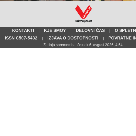
KONTAKTI
KJE SMO?
DELOVNI ČAS
O SPLETN
|
|
|
ISSN C507-5432
IZJAVA O DOSTOPNOSTI
POVRATNE I
|
|
Zadnja sprememba: četrtek 6. avgust 2026, 4:54.