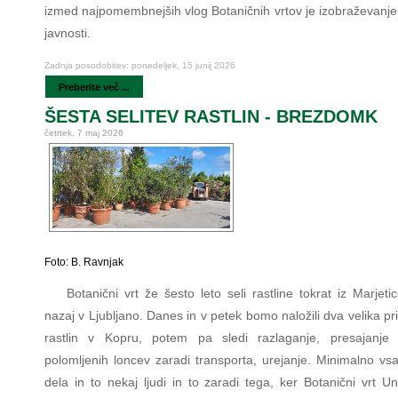
izmed najpomembnejših vlog Botaničnih vrtov je izobraževanje 
javnosti.
Zadnja posodobitev: ponedeljek, 15 junij 2026
Preberite več ...
ŠESTA SELITEV RASTLIN - BREZDOMK
četrtek, 7 maj 2026
Foto: B. Ravnjak
Botanični vrt že šesto leto seli rastline tokrat iz Marjet
nazaj v Ljubljano. Danes in v petek bomo naložili dva velika pr
rastlin v Kopru, potem pa sledi razlaganje, presajanje š
polomljenih loncev zaradi transporta, urejanje. Minimalno vs
dela in to nekaj ljudi in to zaradi tega, ker Botanični vrt U