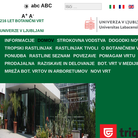
abc
ABC
+
-
A
A
216 LET BOTANIČNI VRT
UNIVERZE V LJUBLJANI
INFORMACIJE
DOMOV
STROKOVNA VODSTVA
DOGODKI NO
TROPSKI RASTLINJAK
RASTLINJAK TIVOLI
O BOTANIČNEM 
PONUDBA
RASTLINE SEZNAM
POVEZAVE
POMAGAM VRTU
PRODAJALNA
RAZISKAVE IN DELOVANJE
BOT. VRT V MEDIJI
MREŽA BOT. VRTOV IN ARBORETUMOV
NOVI VRT