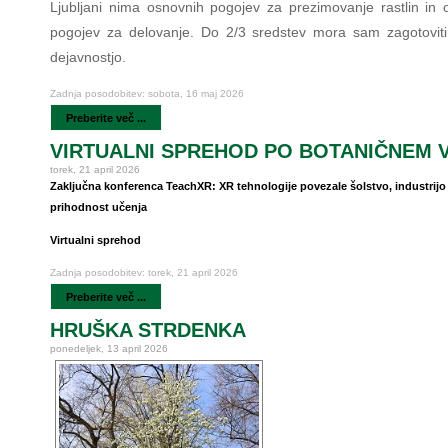
Ljubljani nima osnovnih pogojev za prezimovanje rastlin in 
pogojev za delovanje. Do 2/3 sredstev mora sam zagotoviti
dejavnostjo.
Zadnja posodobitev: sobota, 16 maj 2026
Preberite več ...
VIRTUALNI SPREHOD PO BOTANIČNEM 
torek, 21 april 2026
Zaključna konferenca TeachXR: XR tehnologije povezale šolstvo, industrijo
prihodnost učenja
Virtualni sprehod
Zadnja posodobitev: torek, 21 april 2026
Preberite več ...
HRUŠKA STRDENKA
ponedeljek, 13 april 2026