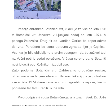
Peticija ohranimo Botanični vrt, ki deluje že vse od leta 181
V Botanični vrt Univerze v Ljubljani sedaj po letu 1974 ž
posega železnica. Drugi tir do Ivančne Gorice bo zopet odvze
del vrta. Porušena bo stara upravna zgradba kjer je Čajnica 
Vse kar je bilo obljubljeno s prvim posegom, da bo zaživel tudi
na Večni poti je sedaj porušeno. V času corone pa je Botaničn
novi lokaciji pod Rožnikom izgubil vse.
Zato podprite Botanični vrt! Zahtevamo drugačne rešitve
ohranimo v sedanjem obsegu. Na novi lokaciji pa je potrebno i
vse iz leta 1974 dane zaveze in vrtu zgraditi nazaj vse, kar m
porušeno ter tam urediti 37 ha vrta.
Prvo podpisani vodja Botaničnega vrta znan. Svet. Dr. Jož