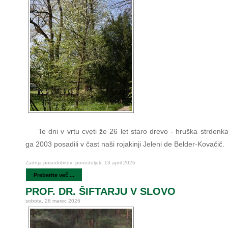
Te dni v vrtu cveti že 26 let staro drevo - hruška strdenk
ga 2003 posadili v čast naši rojakinji Jeleni de Belder-Kovačič.
Zadnja posodobitev: ponedeljek, 13 april 2026
Preberite več ...
PROF. DR. ŠIFTARJU V SLOVO
sobota, 28 marec 2026