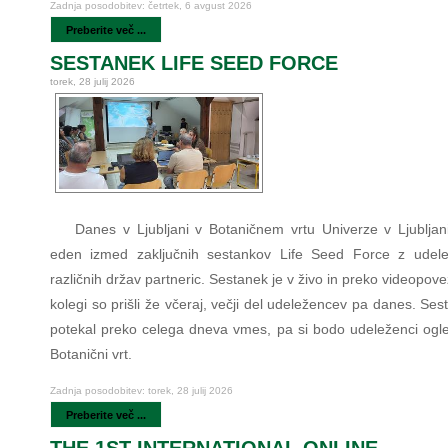
Zadnja posodobitev: četrtek, 6 avgust 2026
Preberite več ...
SESTANEK LIFE SEED FORCE
torek, 28 julij 2026
Danes v Ljubljani v Botaničnem vrtu Univerze v Ljubljan
eden izmed zaključnih sestankov Life Seed Force z udele
različnih držav partneric. Sestanek je v živo in preko videopove
kolegi so prišli že včeraj, večji del udeležencev pa danes. Se
potekal preko celega dneva vmes, pa si bodo udeleženci ogled
Botanični vrt.
Zadnja posodobitev: torek, 28 julij 2026
Preberite več ...