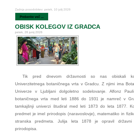
Zadnja posodobitev: petek, 10 julij 2026
Preberite več ...
OBISK KOLEGOV IZ GRADCA
petek, 26 junij 2026
Tik pred dnevom državnosti so nas obiskali ko
Univerzitetnega botaničnega vrta v Gradcu. Z njimi ima Botan
Univerze v Ljubljani dolgoletno sodelovanje. Alfonz Paul
botaničnega vrta med leti 1886 do 1931 je namreč v Gr
tamkajšnji univerzi študiral med leti 1873 do leta 1877. Ko
predmet je imel prirodopis (naravoslovje), matematiko in fizi
stranska predmeta. Julija leta 1878 je opravil državni 
prirodopisa.