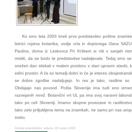
Ko smo leta 2003 imeli prvo predstavitev poštne znamk
letnici rojstva botanika, vodje vrta in dopisnega člana SAZU
Paulina, doma iz Leskovca Pri Krškem si niti v sanjah nis
misliti, da se bodo te predstavitve nadaljevale. Tedaj smo se
snežen dan stiskali v malem prostoru v stari upravni stavbi, kj
edini prostor. A če so temelji dobri in če je interes obojestrans
se dobre zgodbe nadaljujejo. In res je tako, rastline so s
Obdajajo nas povsod. Pošta Slovenije ima tudi eno izmed
razvejanih mrež. Botanični vrt UL pa ima svoj naravni laborat
tako po celi Sloveniji. Imamo skupne povezave in rastlinstvo
tako zelo priljubljena tema na znamkah, ne samo pri nas ampa
svetu.
Zadnja posodobitev: sobota, 28 marec 2026