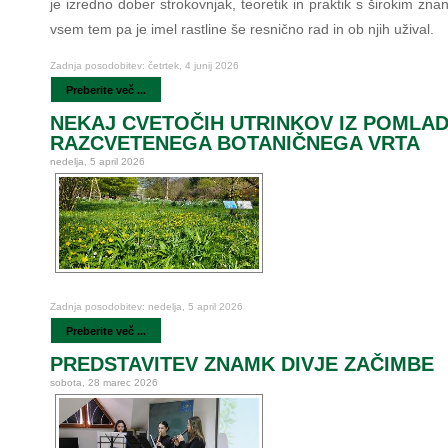
je izredno dober strokovnjak, teoretik in praktik s širokim zn
vsem tem pa je imel rastline še resnično rad in ob njih užival.
Zadnja posodobitev: četrtek, 4 junij 2026
Preberite več ...
NEKAJ CVETOČIH UTRINKOV IZ POMLA
RAZCVETENEGA BOTANIČNEGA VRTA
nedelja, 5 april 2026
Zadnja posodobitev: nedelja, 5 april 2026
Preberite več ...
PREDSTAVITEV ZNAMK DIVJE ZAČIMBE
sobota, 28 marec 2026