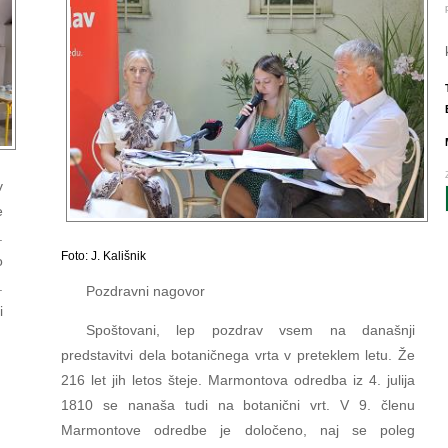
v
e
.
Foto: J. Kališnik
o
.
Pozdravni nagovor
i
Spoštovani, lep pozdrav vsem na današnji
predstavitvi dela botaničnega vrta v preteklem letu. Že
216 let jih letos šteje. Marmontova odredba iz 4. julija
1810 se nanaša tudi na botanični vrt. V 9. členu
Marmontove odredbe je določeno, naj se poleg