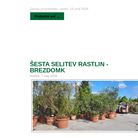
Zadnja posodobitev: petek, 26 junij 2026
Preberite več ...
ŠESTA SELITEV RASTLIN -
BREZDOMK
četrtek, 7 maj 2026