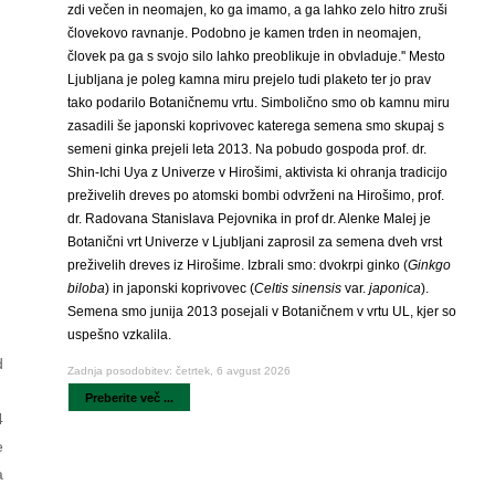
zdi večen in neomajen, ko ga imamo, a ga lahko zelo hitro zruši
človekovo ravnanje. Podobno je kamen trden in neomajen,
človek pa ga s svojo silo lahko preoblikuje in obvladuje.'' Mesto
Ljubljana je poleg kamna miru prejelo tudi plaketo ter jo prav
tako podarilo Botaničnemu vrtu. Simbolično smo ob kamnu miru
zasadili še japonski koprivovec katerega semena smo skupaj s
semeni ginka prejeli leta 2013. Na pobudo gospoda prof. dr.
Shin-Ichi Uya z Univerze v Hirošimi, aktivista ki ohranja tradicijo
preživelih dreves po atomski bombi odvrženi na Hirošimo, prof.
dr. Radovana Stanislava Pejovnika in prof dr. Alenke Malej je
Botanični vrt Univerze v Ljubljani zaprosil za semena dveh vrst
preživelih dreves iz Hirošime. Izbrali smo: dvokrpi ginko (
Ginkgo
biloba
) in japonski koprivovec (
Celtis sinensis
var.
japonica
).
Semena smo junija 2013 posejali v Botaničnem v vrtu UL, kjer so
uspešno vzkalila.
d
Zadnja posodobitev: četrtek, 6 avgust 2026
Preberite več ...
4
e
a