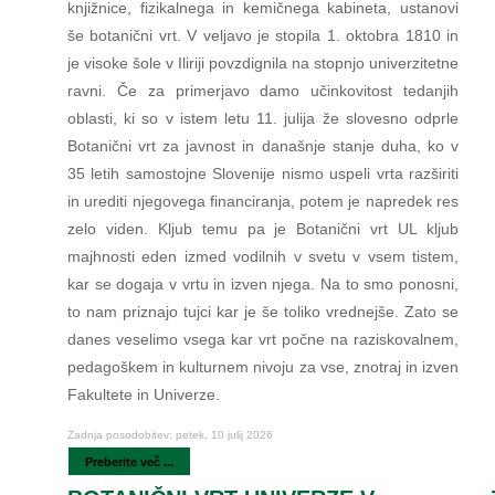
knjižnice, fizikalnega in kemičnega kabineta, ustanovi
še botanični vrt. V veljavo je stopila 1. oktobra 1810 in
je visoke šole v Iliriji povzdignila na stopnjo univerzitetne
ravni. Če za primerjavo damo učinkovitost tedanjih
oblasti, ki so v istem letu 11. julija že slovesno odprle
Botanični vrt za javnost in današnje stanje duha, ko v
35 letih samostojne Slovenije nismo uspeli vrta razširiti
in urediti njegovega financiranja, potem je napredek res
zelo viden. Kljub temu pa je Botanični vrt UL kljub
majhnosti eden izmed vodilnih v svetu v vsem tistem,
kar se dogaja v vrtu in izven njega. Na to smo ponosni,
to nam priznajo tujci kar je še toliko vrednejše. Zato se
danes veselimo vsega kar vrt počne na raziskovalnem,
pedagoškem in kulturnem nivoju za vse, znotraj in izven
Fakultete in Univerze.
Zadnja posodobitev: petek, 10 julij 2026
Preberite več ...