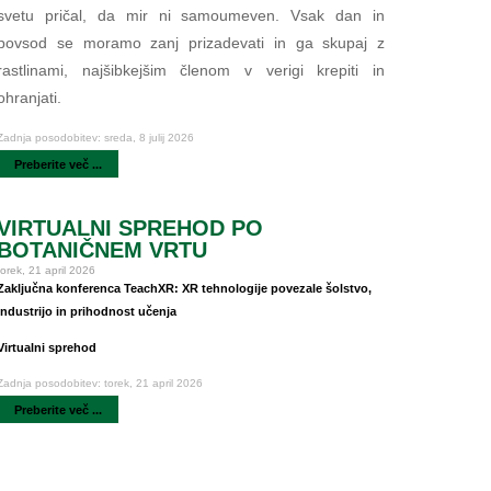
svetu pričal, da mir ni samoumeven. Vsak dan in
povsod se moramo zanj prizadevati in ga skupaj z
rastlinami, najšibkejšim členom v verigi krepiti in
ohranjati.
Zadnja posodobitev: sreda, 8 julij 2026
Preberite več ...
VIRTUALNI SPREHOD PO
BOTANIČNEM VRTU
torek, 21 april 2026
Zaključna konferenca TeachXR: XR tehnologije povezale šolstvo,
industrijo in prihodnost učenja
Virtualni sprehod
Zadnja posodobitev: torek, 21 april 2026
Preberite več ...