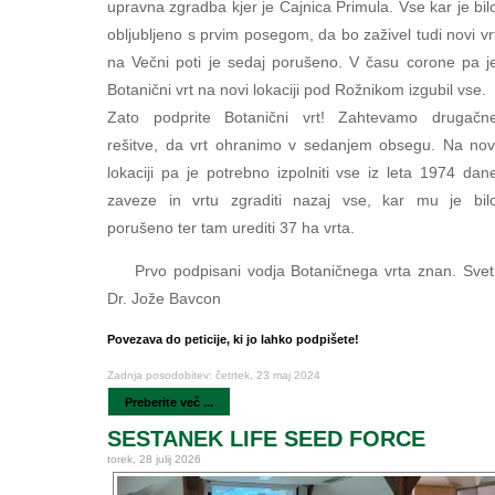
upravna zgradba kjer je Čajnica Primula. Vse kar je bil
obljubljeno s prvim posegom, da bo zaživel tudi novi vr
na Večni poti je sedaj porušeno. V času corone pa j
Botanični vrt na novi lokaciji pod Rožnikom izgubil vse.
Zato podprite Botanični vrt! Zahtevamo drugačn
rešitve, da vrt ohranimo v sedanjem obsegu. Na nov
lokaciji pa je potrebno izpolniti vse iz leta 1974 dan
zaveze in vrtu zgraditi nazaj vse, kar mu je bil
porušeno ter tam urediti 37 ha vrta.
Prvo podpisani vodja Botaničnega vrta znan. Svet
Dr. Jože Bavcon
Povezava do peticije, ki jo lahko podpišete!
Zadnja posodobitev: četrtek, 23 maj 2024
Preberite več ...
SESTANEK LIFE SEED FORCE
torek, 28 julij 2026