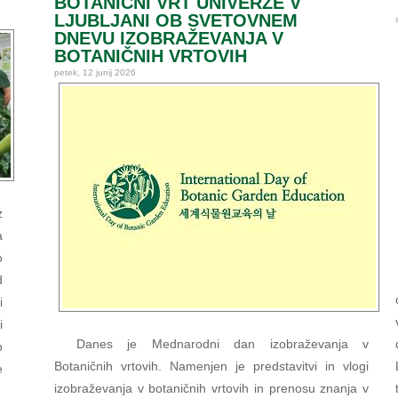
BOTANIČNI VRT UNIVERZE V
LJUBLJANI OB SVETOVNEM
DNEVU IZOBRAŽEVANJA V
BOTANIČNIH VRTOVIH
petek, 12 junij 2026
z
a
o
d
i
i
Danes je Mednarodni dan izobraževanja v
o
Botaničnih vrtovih. Namenjen je predstavitvi in vlogi
e
izobraževanja v botaničnih vrtovih in prenosu znanja v