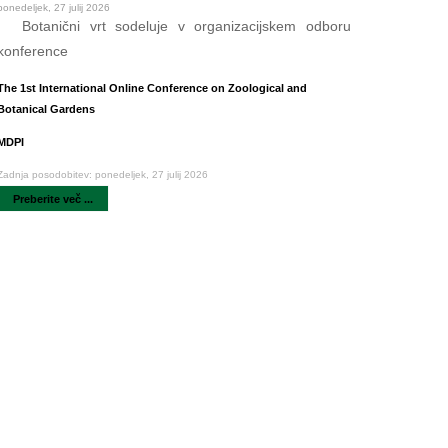
ponedeljek, 27 julij 2026
Botanični vrt sodeluje v organizacijskem odboru
konference
The 1st International Online Conference on Zoological and
Botanical Gardens
MDPI
Zadnja posodobitev: ponedeljek, 27 julij 2026
Preberite več ...