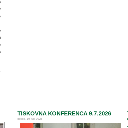
o
t
e
e
i
e
o
.
TISKOVNA KONFERENCA 9.7.2026
petek, 10 julij 2026