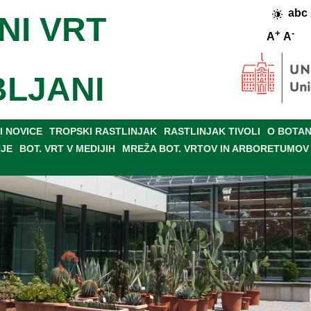
abc
NI VRT
+
-
A
A
BLJANI
 NOVICE
TROPSKI RASTLINJAK
RASTLINJAK TIVOLI
O BOTAN
NJE
BOT. VRT V MEDIJIH
MREŽA BOT. VRTOV IN ARBORETUMOV