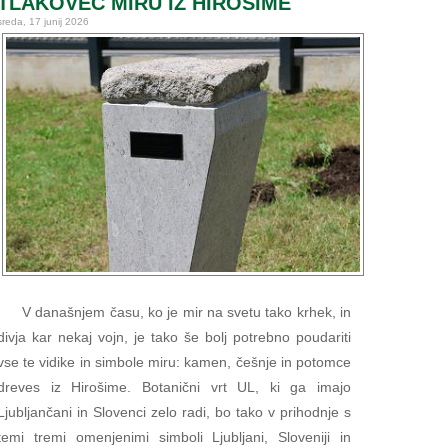
TLAKOVEC MIRU IZ HIROŠIME
sreda, 17 junij 2026
V današnjem času, ko je mir na svetu tako krhek, in
divja kar nekaj vojn, je tako še bolj potrebno poudariti
vse te vidike in simbole miru: kamen, češnje in potomce
dreves iz Hirošime. Botanični vrt UL, ki ga imajo
Ljubljančani in Slovenci zelo radi, bo tako v prihodnje s
temi tremi omenjenimi simboli Ljubljani, Sloveniji in