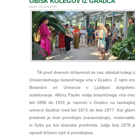
OBISK KOLEGOV IZ GRADCA
petek, 26 junij 2026
Tik pred dnevom državnosti so nas obiskali kolegi i
Univerzitetnega botaničnega vrta v Gradcu. Z njimi im
Botanični vrt Univerze v Ljubljani dolgoletn
sodelovanje. Alfonz Paulin vodja botaničnega vrta me
leti 1886 do 1931 je namreč v Gradcu na tamkajšnj
univerzi študiral med leti 1873 do leta 1877. Kot glavn
predmet je imel prirodopis (naravoslovje), matematik
in fiziko pa kot stranska predmeta. Julija leta 1878 j
opravil državni izpit iz prirodopisa.