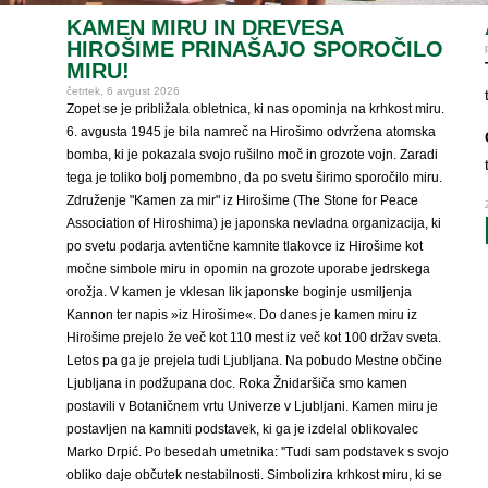
KAMEN MIRU IN DREVESA
HIROŠIME PRINAŠAJO SPOROČILO
MIRU!
četrtek, 6 avgust 2026
Zopet se je približala obletnica, ki nas opominja na krhkost miru.
6. avgusta 1945 je bila namreč na Hirošimo odvržena atomska
bomba, ki je pokazala svojo rušilno moč in grozote vojn. Zaradi
tega je toliko bolj pomembno, da po svetu širimo sporočilo miru.
Združenje "Kamen za mir" iz Hirošime (The Stone for Peace
Association of Hiroshima) je japonska nevladna organizacija, ki
po svetu podarja avtentične kamnite tlakovce iz Hirošime kot
močne simbole miru in opomin na grozote uporabe jedrskega
orožja. V kamen je vklesan lik japonske boginje usmiljenja
Kannon ter napis »iz Hirošime«. Do danes je kamen miru iz
Hirošime prejelo že več kot 110 mest iz več kot 100 držav sveta.
Letos pa ga je prejela tudi Ljubljana. Na pobudo Mestne občine
Ljubljana in podžupana doc. Roka Žnidaršiča smo kamen
postavili v Botaničnem vrtu Univerze v Ljubljani. Kamen miru je
postavljen na kamniti podstavek, ki ga je izdelal oblikovalec
Marko Drpić. Po besedah umetnika: ''Tudi sam podstavek s svojo
obliko daje občutek nestabilnosti. Simbolizira krhkost miru, ki se