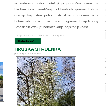
vsakodnevno rabo. Letošnji je posvečen varovanju
biodiverzitete, osveščanju o klimatskih spremembah in
gradnji trajnostne prihodnosti skozi izobraževanje v
botaničnih vrtovih. Ena izmed najpomembnejših vlog
Botaničnih vrtov je izobraževanje najširše javnosti.
Zadnja posodobitev: ponedeljek, 15 junij 2026
Preberite več ...
HRUŠKA STRDENKA
ponedeljek, 13 april 2026