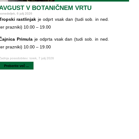
AVGUST V BOTANIČNEM VRTU
ponedeljek, 6 julij 2026
Tropski rastlinjak
je odprt vsak dan (tudi sob. in ned.
ter prazniki) 10.00 – 19.00
Čajnica Primula
je odprta vsak dan (tudi sob. in ned.
ter prazniki) 10.00 – 19.00
Zadnja posodobitev: torek, 7 julij 2026
Preberite več ...