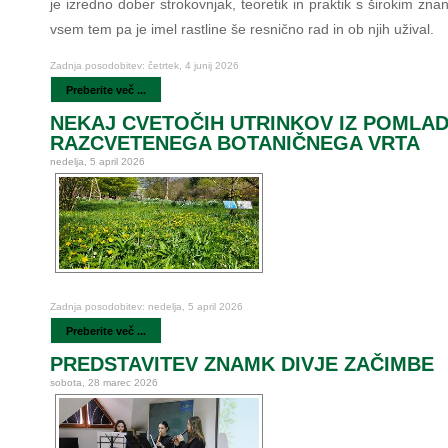
je izredno dober strokovnjak, teoretik in praktik s širokim zn
vsem tem pa je imel rastline še resnično rad in ob njih užival.
Zadnja posodobitev: četrtek, 4 junij 2026
Preberite več ...
NEKAJ CVETOČIH UTRINKOV IZ POMLA
RAZCVETENEGA BOTANIČNEGA VRTA
nedelja, 5 april 2026
Zadnja posodobitev: nedelja, 5 april 2026
Preberite več ...
PREDSTAVITEV ZNAMK DIVJE ZAČIMBE
sobota, 28 marec 2026