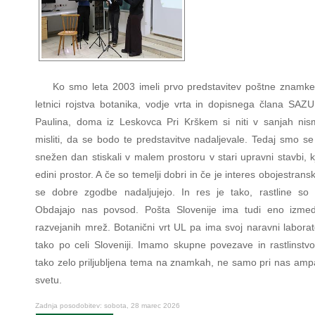
Ko smo leta 2003 imeli prvo predstavitev poštne znamk
letnici rojstva botanika, vodje vrta in dopisnega člana SAZU
Paulina, doma iz Leskovca Pri Krškem si niti v sanjah nis
misliti, da se bodo te predstavitve nadaljevale. Tedaj smo se
snežen dan stiskali v malem prostoru v stari upravni stavbi, kj
edini prostor. A če so temelji dobri in če je interes obojestrans
se dobre zgodbe nadaljujejo. In res je tako, rastline so s
Obdajajo nas povsod. Pošta Slovenije ima tudi eno izmed
razvejanih mrež. Botanični vrt UL pa ima svoj naravni laborat
tako po celi Sloveniji. Imamo skupne povezave in rastlinstvo
tako zelo priljubljena tema na znamkah, ne samo pri nas ampa
svetu.
Zadnja posodobitev: sobota, 28 marec 2026