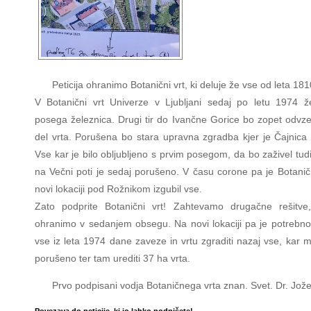
Peticija ohranimo Botanični vrt, ki deluje že vse od leta 181
V Botanični vrt Univerze v Ljubljani sedaj po letu 1974 ž
posega železnica. Drugi tir do Ivančne Gorice bo zopet odvze
del vrta. Porušena bo stara upravna zgradba kjer je Čajnica 
Vse kar je bilo obljubljeno s prvim posegom, da bo zaživel tudi
na Večni poti je sedaj porušeno. V času corone pa je Botaničn
novi lokaciji pod Rožnikom izgubil vse.
Zato podprite Botanični vrt! Zahtevamo drugačne rešitve
ohranimo v sedanjem obsegu. Na novi lokaciji pa je potrebno i
vse iz leta 1974 dane zaveze in vrtu zgraditi nazaj vse, kar m
porušeno ter tam urediti 37 ha vrta.
Prvo podpisani vodja Botaničnega vrta znan. Svet. Dr. Jož