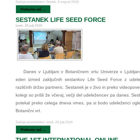
Zadnja posodobitev: četrtek, 6 avgust 2026
Preberite več ...
SESTANEK LIFE SEED FORCE
torek, 28 julij 2026
Danes v Ljubljani v Botaničnem vrtu Univerze v Ljubljan
eden izmed zaključnih sestankov Life Seed Force z udele
različnih držav partneric. Sestanek je v živo in preko videopove
kolegi so prišli že včeraj, večji del udeležencev pa danes. Se
potekal preko celega dneva vmes, pa si bodo udeleženci ogled
Botanični vrt.
Zadnja posodobitev: torek, 28 julij 2026
Preberite več ...