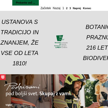
Preberite več ...
Začetek
Nazaj
1
2
3
Naprej
Konec
USTANOVA S
BOTANI
TRADICIJO IN
PRAZNU
ZNANJEM, ŽE
216 LE
VSE OD LETA
BIODIVE
1810!