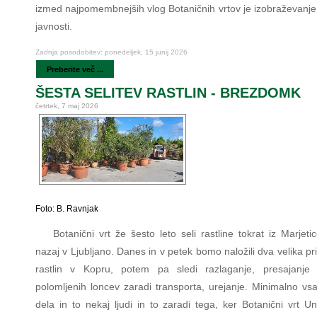
izmed najpomembnejših vlog Botaničnih vrtov je izobraževanje 
javnosti.
Zadnja posodobitev: ponedeljek, 15 junij 2026
Preberite več ...
ŠESTA SELITEV RASTLIN - BREZDOMK
četrtek, 7 maj 2026
Foto: B. Ravnjak
Botanični vrt že šesto leto seli rastline tokrat iz Marjet
nazaj v Ljubljano. Danes in v petek bomo naložili dva velika pr
rastlin v Kopru, potem pa sledi razlaganje, presajanje š
polomljenih loncev zaradi transporta, urejanje. Minimalno vs
dela in to nekaj ljudi in to zaradi tega, ker Botanični vrt U