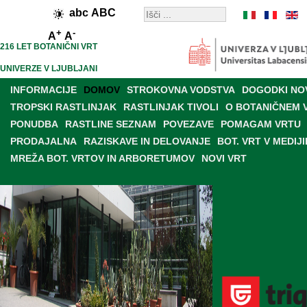
abc
ABC
+
-
A
A
216 LET BOTANIČNI VRT
UNIVERZE V LJUBLJANI
INFORMACIJE
DOMOV
STROKOVNA VODSTVA
DOGODKI NO
TROPSKI RASTLINJAK
RASTLINJAK TIVOLI
O BOTANIČNEM 
PONUDBA
RASTLINE SEZNAM
POVEZAVE
POMAGAM VRTU
PRODAJALNA
RAZISKAVE IN DELOVANJE
BOT. VRT V MEDIJI
MREŽA BOT. VRTOV IN ARBORETUMOV
NOVI VRT