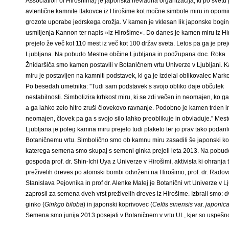
Association of Hiroshima) je japonska nevladna organizacija, ki po svetu
avtentične kamnite tlakovce iz Hirošime kot močne simbole miru in opomi
grozote uporabe jedrskega orožja. V kamen je vklesan lik japonske bogin
usmiljenja Kannon ter napis »iz Hirošime«. Do danes je kamen miru iz H
prejelo že več kot 110 mest iz več kot 100 držav sveta. Letos pa ga je prej
Ljubljana. Na pobudo Mestne občine Ljubljana in podžupana doc. Roka
Žnidaršiča smo kamen postavili v Botaničnem vrtu Univerze v Ljubljani.
miru je postavljen na kamniti podstavek, ki ga je izdelal oblikovalec Marko
Po besedah umetnika: ''Tudi sam podstavek s svojo obliko daje občutek
nestabilnosti. Simbolizira krhkost miru, ki se zdi večen in neomajen, ko g
a ga lahko zelo hitro zruši človekovo ravnanje. Podobno je kamen trden i
neomajen, človek pa ga s svojo silo lahko preoblikuje in obvladuje.'' Mest
Ljubljana je poleg kamna miru prejelo tudi plaketo ter jo prav tako podaril
Botaničnemu vrtu. Simbolično smo ob kamnu miru zasadili še japonski k
katerega semena smo skupaj s semeni ginka prejeli leta 2013. Na pobud
gospoda prof. dr. Shin-Ichi Uya z Univerze v Hirošimi, aktivista ki ohranja t
preživelih dreves po atomski bombi odvrženi na Hirošimo, prof. dr. Rado
Stanislava Pejovnika in prof dr. Alenke Malej je Botanični vrt Univerze v Lj
zaprosil za semena dveh vrst preživelih dreves iz Hirošime. Izbrali smo: d
ginko (
Ginkgo biloba
) in japonski koprivovec (
Celtis sinensis
var.
japonic
Semena smo junija 2013 posejali v Botaničnem v vrtu UL, kjer so uspešno