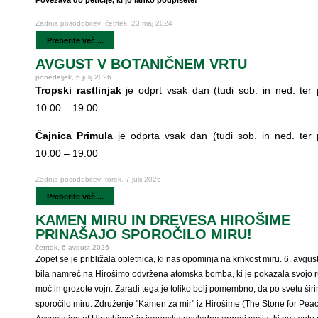
Povezava do peticije, ki jo lahko podpišete!
Zadnja posodobitev: četrtek, 23 maj 2024
Preberite več ...
AVGUST V BOTANIČNEM VRTU
ponedeljek, 6 julij 2026
Tropski rastlinjak
je odprt vsak dan (tudi sob. in ned. ter p
10.00 – 19.00
Čajnica Primula
je odprta vsak dan (tudi sob. in ned. ter p
10.00 – 19.00
Zadnja posodobitev: torek, 7 julij 2026
Preberite več ...
KAMEN MIRU IN DREVESA HIROŠIME
PRINAŠAJO SPOROČILO MIRU!
četrtek, 6 avgust 2026
Zopet se je približala obletnica, ki nas opominja na krhkost miru. 6. avgus
bila namreč na Hirošimo odvržena atomska bomba, ki je pokazala svojo r
moč in grozote vojn. Zaradi tega je toliko bolj pomembno, da po svetu šir
sporočilo miru. Združenje "Kamen za mir" iz Hirošime (The Stone for Pea