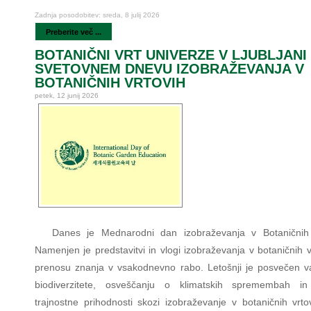
Zadnja posodobitev: sreda, 8 julij 2026
Preberite več ...
BOTANIČNI VRT UNIVERZE V LJUBLJANI
SVETOVNEM DNEVU IZOBRAŽEVANJA V
BOTANIČNIH VRTOVIH
petek, 12 junij 2026
Danes je Mednarodni dan izobraževanja v Botaničnih 
Namenjen je predstavitvi in vlogi izobraževanja v botaničnih v
prenosu znanja v vsakodnevno rabo. Letošnji je posvečen v
biodiverzitete, osveščanju o klimatskih spremembah in
trajnostne prihodnosti skozi izobraževanje v botaničnih vrto