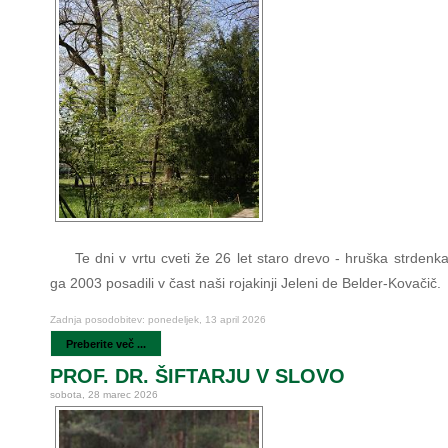
Te dni v vrtu cveti že 26 let staro drevo - hruška strdenk
ga 2003 posadili v čast naši rojakinji Jeleni de Belder-Kovačič.
Zadnja posodobitev: ponedeljek, 13 april 2026
Preberite več ...
PROF. DR. ŠIFTARJU V SLOVO
sobota, 28 marec 2026