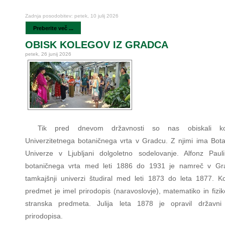
Zadnja posodobitev: petek, 10 julij 2026
Preberite več ...
OBISK KOLEGOV IZ GRADCA
petek, 26 junij 2026
Tik pred dnevom državnosti so nas obiskali ko
Univerzitetnega botaničnega vrta v Gradcu. Z njimi ima Botan
Univerze v Ljubljani dolgoletno sodelovanje. Alfonz Paul
botaničnega vrta med leti 1886 do 1931 je namreč v Gr
tamkajšnji univerzi študiral med leti 1873 do leta 1877. Ko
predmet je imel prirodopis (naravoslovje), matematiko in fizi
stranska predmeta. Julija leta 1878 je opravil državni 
prirodopisa.