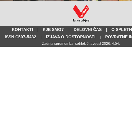
KONTAKTI
KJE SMO?
DELOVNI ČAS
O SPLETN
|
|
|
ISSN C507-5432
IZJAVA O DOSTOPNOSTI
POVRATNE I
|
|
Zadnja sprememba: četrtek 6. avgust 2026, 4:54.