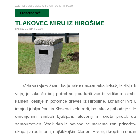
Zadnja posodobitev: petek, 26 junij 2026
Preberite več ...
TLAKOVEC MIRU IZ HIROŠIME
sreda, 17 junij 2026
V današnjem času, ko je mir na svetu tako krhek, in divja 
vojn, je tako še bolj potrebno poudariti vse te vidike in simb
kamen, češnje in potomce dreves iz Hirošime. Botanični vrt U
imajo Ljubljančani in Slovenci zelo radi, bo tako v prihodnje s t
omenjenimi simboli Ljubljani, Sloveniji in svetu pričal, d
samoumeven. Vsak dan in povsod se moramo zanj prizadeva
skupaj z rastlinami, najšibkejšim členom v verigi krepiti in ohranj