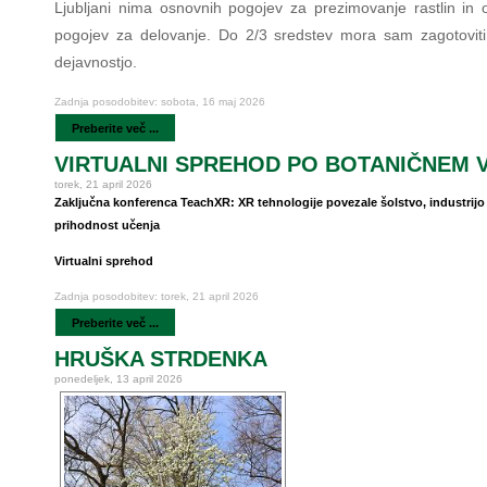
Ljubljani nima osnovnih pogojev za prezimovanje rastlin in 
pogojev za delovanje. Do 2/3 sredstev mora sam zagotoviti
dejavnostjo.
Zadnja posodobitev: sobota, 16 maj 2026
Preberite več ...
VIRTUALNI SPREHOD PO BOTANIČNEM 
torek, 21 april 2026
Zaključna konferenca TeachXR: XR tehnologije povezale šolstvo, industrijo
prihodnost učenja
Virtualni sprehod
Zadnja posodobitev: torek, 21 april 2026
Preberite več ...
HRUŠKA STRDENKA
ponedeljek, 13 april 2026