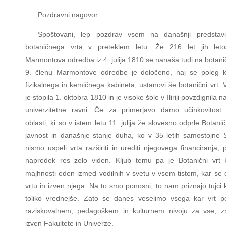
Pozdravni nagovor
Spoštovani, lep pozdrav vsem na današnji predstavi
botaničnega vrta v preteklem letu. Že 216 let jih leto
Marmontova odredba iz 4. julija 1810 se nanaša tudi na botanič
9. členu Marmontove odredbe je določeno, naj se poleg kn
fizikalnega in kemičnega kabineta, ustanovi še botanični vrt. 
je stopila 1. oktobra 1810 in je visoke šole v Iliriji povzdignila n
univerzitetne ravni. Če za primerjavo damo učinkovitost 
oblasti, ki so v istem letu 11. julija že slovesno odprle Botanič
javnost in današnje stanje duha, ko v 35 letih samostojne S
nismo uspeli vrta razširiti in urediti njegovega financiranja,
napredek res zelo viden. Kljub temu pa je Botanični vrt 
majhnosti eden izmed vodilnih v svetu v vsem tistem, kar se 
vrtu in izven njega. Na to smo ponosni, to nam priznajo tujci 
toliko vrednejše. Zato se danes veselimo vsega kar vrt 
raziskovalnem, pedagoškem in kulturnem nivoju za vse, zn
izven Fakultete in Univerze.