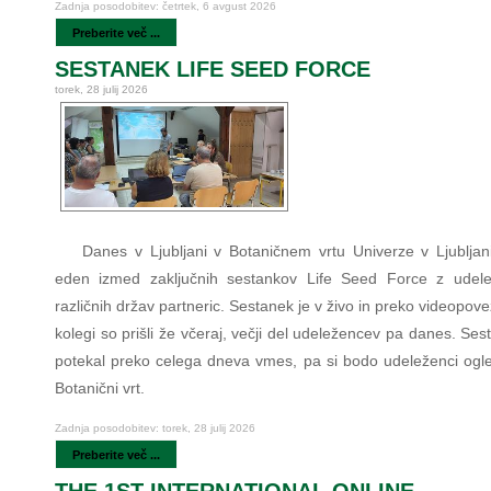
Zadnja posodobitev: četrtek, 6 avgust 2026
Preberite več ...
SESTANEK LIFE SEED FORCE
torek, 28 julij 2026
Danes v Ljubljani v Botaničnem vrtu Univerze v Ljubljan
eden izmed zaključnih sestankov Life Seed Force z udele
različnih držav partneric. Sestanek je v živo in preko videopove
kolegi so prišli že včeraj, večji del udeležencev pa danes. Se
potekal preko celega dneva vmes, pa si bodo udeleženci ogled
Botanični vrt.
Zadnja posodobitev: torek, 28 julij 2026
Preberite več ...