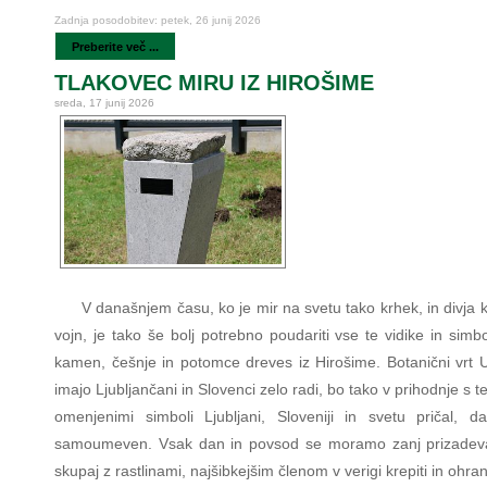
Zadnja posodobitev: petek, 26 junij 2026
Preberite več ...
TLAKOVEC MIRU IZ HIROŠIME
sreda, 17 junij 2026
V današnjem času, ko je mir na svetu tako krhek, in divja 
vojn, je tako še bolj potrebno poudariti vse te vidike in simb
kamen, češnje in potomce dreves iz Hirošime. Botanični vrt U
imajo Ljubljančani in Slovenci zelo radi, bo tako v prihodnje s t
omenjenimi simboli Ljubljani, Sloveniji in svetu pričal, d
samoumeven. Vsak dan in povsod se moramo zanj prizadeva
skupaj z rastlinami, najšibkejšim členom v verigi krepiti in ohranj