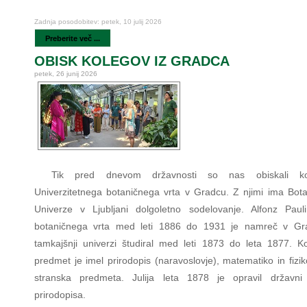
Zadnja posodobitev: petek, 10 julij 2026
Preberite več ...
OBISK KOLEGOV IZ GRADCA
petek, 26 junij 2026
Tik pred dnevom državnosti so nas obiskali ko
Univerzitetnega botaničnega vrta v Gradcu. Z njimi ima Botan
Univerze v Ljubljani dolgoletno sodelovanje. Alfonz Paul
botaničnega vrta med leti 1886 do 1931 je namreč v Gr
tamkajšnji univerzi študiral med leti 1873 do leta 1877. Ko
predmet je imel prirodopis (naravoslovje), matematiko in fizi
stranska predmeta. Julija leta 1878 je opravil državni 
prirodopisa.