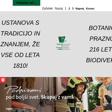
Preberite več ...
Začetek
Nazaj
1
2
3
Naprej
Konec
USTANOVA S
BOTANI
TRADICIJO IN
PRAZNU
ZNANJEM, ŽE
216 LE
VSE OD LETA
BIODIVE
1810!