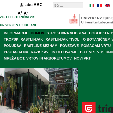
abc
ABC
+
-
A
A
216 LET BOTANIČNI VRT
UNIVERZE V LJUBLJANI
INFORMACIJE
DOMOV
STROKOVNA VODSTVA
DOGODKI NO
TROPSKI RASTLINJAK
RASTLINJAK TIVOLI
O BOTANIČNEM 
PONUDBA
RASTLINE SEZNAM
POVEZAVE
POMAGAM VRTU
PRODAJALNA
RAZISKAVE IN DELOVANJE
BOT. VRT V MEDIJI
MREŽA BOT. VRTOV IN ARBORETUMOV
NOVI VRT