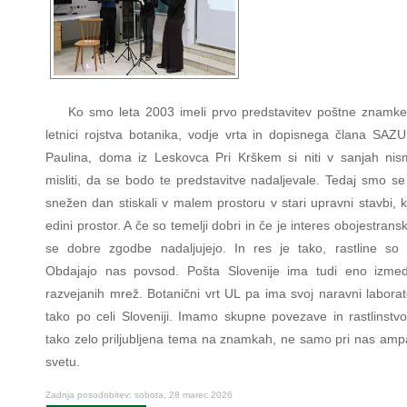
Ko smo leta 2003 imeli prvo predstavitev poštne znamk
letnici rojstva botanika, vodje vrta in dopisnega člana SAZU
Paulina, doma iz Leskovca Pri Krškem si niti v sanjah nis
misliti, da se bodo te predstavitve nadaljevale. Tedaj smo se
snežen dan stiskali v malem prostoru v stari upravni stavbi, kj
edini prostor. A če so temelji dobri in če je interes obojestrans
se dobre zgodbe nadaljujejo. In res je tako, rastline so s
Obdajajo nas povsod. Pošta Slovenije ima tudi eno izmed
razvejanih mrež. Botanični vrt UL pa ima svoj naravni laborat
tako po celi Sloveniji. Imamo skupne povezave in rastlinstvo
tako zelo priljubljena tema na znamkah, ne samo pri nas ampa
svetu.
Zadnja posodobitev: sobota, 28 marec 2026