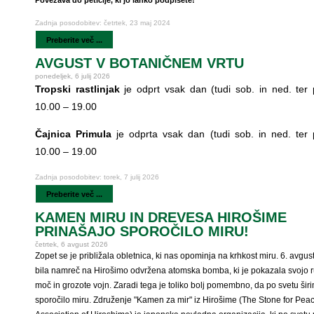
Povezava do peticije, ki jo lahko podpišete!
Zadnja posodobitev: četrtek, 23 maj 2024
Preberite več ...
AVGUST V BOTANIČNEM VRTU
ponedeljek, 6 julij 2026
Tropski rastlinjak
je odprt vsak dan (tudi sob. in ned. ter p
10.00 – 19.00
Čajnica Primula
je odprta vsak dan (tudi sob. in ned. ter p
10.00 – 19.00
Zadnja posodobitev: torek, 7 julij 2026
Preberite več ...
KAMEN MIRU IN DREVESA HIROŠIME
PRINAŠAJO SPOROČILO MIRU!
četrtek, 6 avgust 2026
Zopet se je približala obletnica, ki nas opominja na krhkost miru. 6. avgus
bila namreč na Hirošimo odvržena atomska bomba, ki je pokazala svojo r
moč in grozote vojn. Zaradi tega je toliko bolj pomembno, da po svetu šir
sporočilo miru. Združenje "Kamen za mir" iz Hirošime (The Stone for Pea