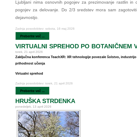
Ljubljani nima osnovnih pogojev za prezimovanje rastlin in 
pogojev za delovanje. Do 2/3 sredstev mora sam zagotoviti
dejavnostjo.
Zadnja posodobitev: sobota, 16 maj 2026
Preberite več ...
VIRTUALNI SPREHOD PO BOTANIČNEM 
torek, 21 april 2026
Zaključna konferenca TeachXR: XR tehnologije povezale šolstvo, industrijo
prihodnost učenja
Virtualni sprehod
Zadnja posodobitev: torek, 21 april 2026
Preberite več ...
HRUŠKA STRDENKA
ponedeljek, 13 april 2026