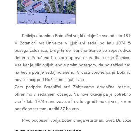
Peticija ohranimo Botanični vrt, ki deluje že vse od leta 181
V Botanični vrt Univerze v Ljubljani sedaj po letu 1974 ž
posega železnica. Drugi tir do Ivančne Gorice bo zopet odvze
del vrta. Porušena bo stara upravna zgradba kjer je Čajnica 
Vse kar je bilo obljubljeno s prvim posegom, da bo zaživel tudi
na Večni poti je sedaj porušeno. V času corone pa je Botaničn
novi lokaciji pod Rožnikom izgubil vse.
Zato podprite Botanični vrt! Zahtevamo drugačne rešitve
ohranimo v sedanjem obsegu. Na novi lokaciji pa je potrebno i
vse iz leta 1974 dane zaveze in vrtu zgraditi nazaj vse, kar m
porušeno ter tam urediti 37 ha vrta.
Prvo podpisani vodja Botaničnega vrta znan. Svet. Dr. Jož