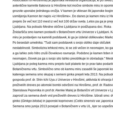
Association of Hiroshima) je japonska nevladna organizacija, ki po svetu
avtentične kamnite tlakovce iz Hirošime kot močne simbole miru in opomi
grozote uporabe jedrskega orožja. V kamen je vklesan lik japonske bogin
usmiljenja Kannon ter napis »iz Hirošime«. Do danes je kamen miru iz H
prejelo že več kot 110 mest iz več kot 100 držav sveta. Letos pa ga je prej
Ljubljana. Na pobudo Mestne občine Ljubljana in podžupana doc. Roka
Žnidaršiča smo kamen postavili v Botaničnem vrtu Univerze v Ljubljani.
miru je postavljen na kamniti podstavek, ki ga je izdelal oblikovalec Marko
Po besedah umetnika: ''Tudi sam podstavek s svojo obliko daje občutek
nestabilnosti. Simbolizira krhkost miru, ki se zdi večen in neomajen, ko g
a ga lahko zelo hitro zruši človekovo ravnanje. Podobno je kamen trden i
neomajen, človek pa ga s svojo silo lahko preoblikuje in obvladuje.'' Mest
Ljubljana je poleg kamna miru prejelo tudi plaketo ter jo prav tako podaril
Botaničnemu vrtu. Simbolično smo ob kamnu miru zasadili še japonski k
katerega semena smo skupaj s semeni ginka prejeli leta 2013. Na pobud
gospoda prof. dr. Shin-Ichi Uya z Univerze v Hirošimi, aktivista ki ohranja t
preživelih dreves po atomski bombi odvrženi na Hirošimo, prof. dr. Rado
Stanislava Pejovnika in prof dr. Alenke Malej je Botanični vrt Univerze v Lj
zaprosil za semena dveh vrst preživelih dreves iz Hirošime. Izbrali smo: d
ginko (
Ginkgo biloba
) in japonski koprivovec (
Celtis sinensis
var.
japonic
Semena smo junija 2013 posejali v Botaničnem v vrtu UL, kjer so uspešno