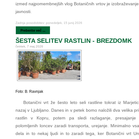
izmed najpomembnejših vlog Botaničnih vrtov je izobraževanje 
javnosti.
Zadnja posodobitev: ponedeljek, 15 junij 2026
Preberite več ...
ŠESTA SELITEV RASTLIN - BREZDOMK
četrtek, 7 maj 2026
Foto: B. Ravnjak
Botanični vrt že šesto leto seli rastline tokrat iz Marjet
nazaj v Ljubljano. Danes in v petek bomo naložili dva velika pr
rastlin v Kopru, potem pa sledi razlaganje, presajanje š
polomljenih loncev zaradi transporta, urejanje. Minimalno vs
dela in to nekaj ljudi in to zaradi tega, ker Botanični vrt U