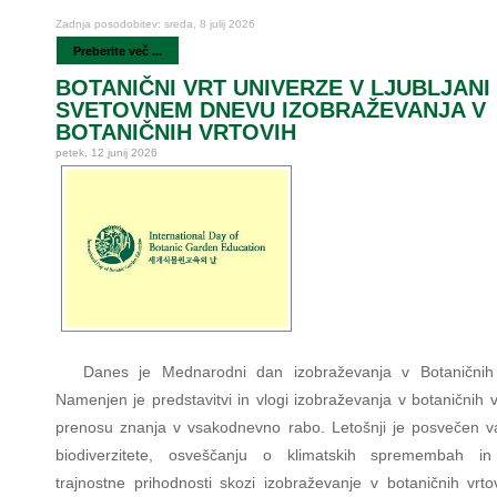
Zadnja posodobitev: sreda, 8 julij 2026
Preberite več ...
BOTANIČNI VRT UNIVERZE V LJUBLJANI
SVETOVNEM DNEVU IZOBRAŽEVANJA V
BOTANIČNIH VRTOVIH
petek, 12 junij 2026
Danes je Mednarodni dan izobraževanja v Botaničnih 
Namenjen je predstavitvi in vlogi izobraževanja v botaničnih v
prenosu znanja v vsakodnevno rabo. Letošnji je posvečen v
biodiverzitete, osveščanju o klimatskih spremembah in
trajnostne prihodnosti skozi izobraževanje v botaničnih vrto