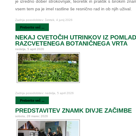
je izredno dober strokovnjak, teoretik in praktik s širokim zn
vsem tem pa je imel rastline še resnično rad in ob njih užival.
Zadnja posodobitev: četrtek, 4 junij 2026
Preberite več ...
NEKAJ CVETOČIH UTRINKOV IZ POMLA
RAZCVETENEGA BOTANIČNEGA VRTA
nedelja, 5 april 2026
Zadnja posodobitev: nedelja, 5 april 2026
Preberite več ...
PREDSTAVITEV ZNAMK DIVJE ZAČIMBE
sobota, 28 marec 2026