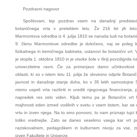
Pozdravni nagovor
Spoštovani, lep pozdrav vsem na današnji predstavi
botaničnega vrta v preteklem letu. Že 216 let jih leto
Marmontova odredba iz 4. julija 1810 se nanaša tudi na botanič
9. členu Marmontove odredbe je določeno, naj se poleg kn
fizikalnega in kemičnega kabineta, ustanovi še botanični vrt. 
je stopila 1. oktobra 1810 in je visoke šole v Iliriji povzdignila n
univerzitetne ravni. Če za primerjavo damo učinkovitost 
oblasti, ki so v istem letu 11. julija že slovesno odprle Botanič
javnost in današnje stanje duha, ko v 35 letih samostojne S
nismo uspeli vrta razširiti in urediti njegovega financiranja,
napredek res zelo viden. Kljub temu pa je Botanični vrt 
majhnosti eden izmed vodilnih v svetu v vsem tistem, kar se 
vrtu in izven njega. Na to smo ponosni, to nam priznajo tujci 
toliko vrednejše. Zato se danes veselimo vsega kar vrt 
raziskovalnem, pedagoškem in kulturnem nivoju za vse, zn
izven Fakultete in Univerze.