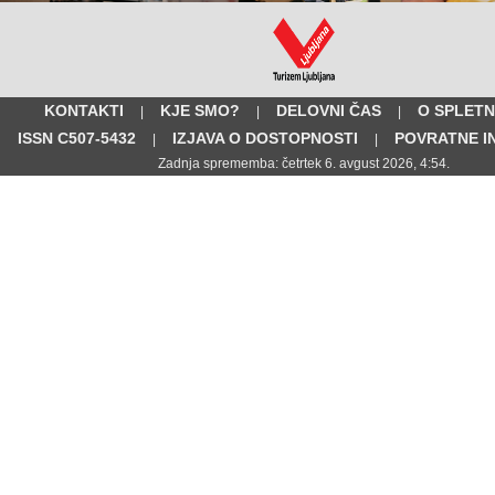
KONTAKTI
KJE SMO?
DELOVNI ČAS
O SPLETN
|
|
|
ISSN C507-5432
IZJAVA O DOSTOPNOSTI
POVRATNE I
|
|
Zadnja sprememba: četrtek 6. avgust 2026, 4:54.