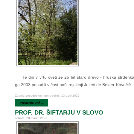
Te dni v vrtu cveti že 26 let staro drevo - hruška strdenk
ga 2003 posadili v čast naši rojakinji Jeleni de Belder-Kovačič.
Zadnja posodobitev: ponedeljek, 13 april 2026
Preberite več ...
PROF. DR. ŠIFTARJU V SLOVO
sobota, 28 marec 2026