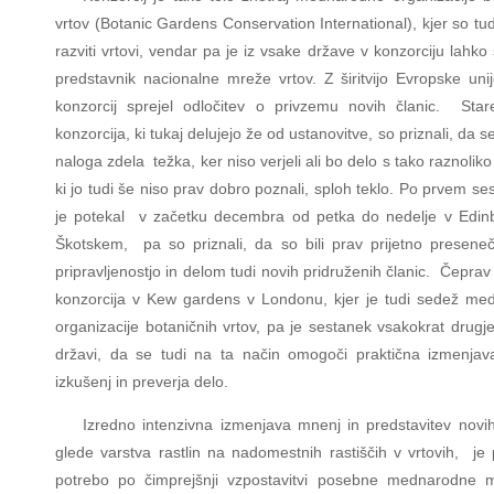
vrtov (Botanic Gardens Conservation International), kjer so tud
razviti vrtovi, vendar pa je iz vsake države v konzorciju lahk
predstavnik nacionalne mreže vrtov. Z širitvijo Evropske unij
konzorcij sprejel odločitev o privzemu novih članic. Stare
konzorcija, ki tukaj delujejo že od ustanovitve, so priznali, da se
naloga zdela težka, ker niso verjeli ali bo delo s tako raznoliko
ki jo tudi še niso prav dobro poznali, sploh teklo. Po prvem ses
je potekal v začetku decembra od petka do nedelje v Edin
Škotskem, pa so priznali, da so bili prav prijetno presen
pripravljenostjo in delom tudi novih pridruženih članic. Čeprav
konzorcija v Kew gardens v Londonu, kjer je tudi sedež me
organizacije botaničnih vrtov, pa je sestanek vsakokrat drugje
državi, da se tudi na ta način omogoči praktična izmenjav
izkušenj in preverja delo.
Izredno intenzivna izmenjava mnenj in predstavitev novi
glede varstva rastlin na nadomestnih rastiščih v vrtovih, je
potrebo po čimprejšnji vzpostavitvi posebne mednarodne 