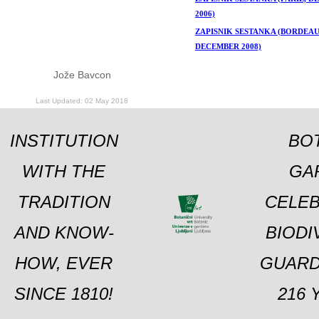
2006)
ZAPISNIK SESTANKA (BORDEAU
DECEMBER 2008)
Jože Bavcon
Last Updated: 02 May 2018
INSTITUTION
BO
WITH THE
GA
TRADITION
CELEB
AND KNOW-
BIODI
HOW, EVER
GUARD
SINCE 1810!
216 