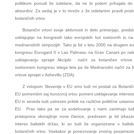
politikom ponudi že izdelane, da ne bi potem prihajalo do 
absurdov. Za sedaj je v to mrežo z že izdelanimi pravili prist
botaničnih vrtov.
Botanični vrtovi svoje aktivnosti in delo primerjajo, predsta
usklajujejo na kongresih tako evropskih kot svetovnih in na 
mednarodnih simpozijih. Tako je bil v letu 2000 na drugem 
kongresu Eurogard II v Las Palmasu na Gran Canarii po nek
usklajevanju sprejet Akcijski načrt za botaničen vrtov
svetovnem kongresu istega leta pa še Mednarodni načrt za 
vrtove sprejet v Ashevillu (ZDA).
Z vstopom Slovenije v EU smo tudi mi postali za Botanič
EU pomembni saj konzorcij vrtov pomeni usklajevanje intereso
EU in seveda tudi ustrezen pritisk na različne politične ustanov
EU. Prav tako pa se za sodelovanje z nami zanimajo tud
pristopnice skorajšnje nove članice, predvsem je bil izka
interes baltskih držav, ki so tudi že organizirane v balt
botaničnih vrtov. Vsekakor je povezovanje znotraj posamez