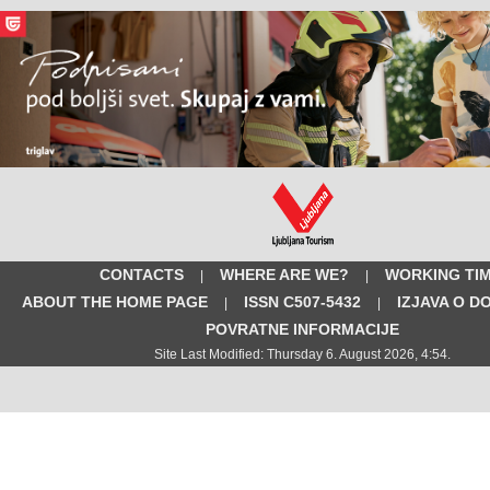
CONTACTS
WHERE ARE WE?
WORKING TI
|
|
ABOUT THE HOME PAGE
ISSN C507-5432
IZJAVA O D
|
|
POVRATNE INFORMACIJE
Site Last Modified: Thursday 6. August 2026, 4:54.