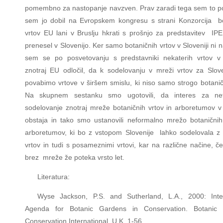
pomembno za nastopanje navzven. Prav zaradi tega sem to p
sem jo dobil na Evropskem kongresu s strani Konzorcija bo
vrtov EU lani v Bruslju hkrati s prošnjo za predstavitev I
prenesel v Slovenijo. Ker samo botaničnih vrtov v Sloveniji ni n
sem se po posvetovanju s predstavniki nekaterih vrtov v
znotraj EU odločil, da k sodelovanju v mreži vrtov za Slove
povabimo vrtove v širšem smislu, ki niso samo strogo botaničn
Na skupnem sestanku smo ugotovili, da interes za ne
sodelovanje znotraj mreže botaničnih vrtov in arboretumov v 
obstaja in tako smo ustanovili neformalno mrežo botaničnih
arboretumov, ki bo z vstopom Slovenije lahko sodelovala z
vrtov in tudi s posameznimi vrtovi, kar na različne načine, 
brez mreže že poteka vrsto let.
Literatura:
Wyse Jackson, P.S. and Sutherland, L.A., 2000: Inter
Agenda for Botanic Gardens in Conservation. Botanic
Conservation International, U.K. 1-56.