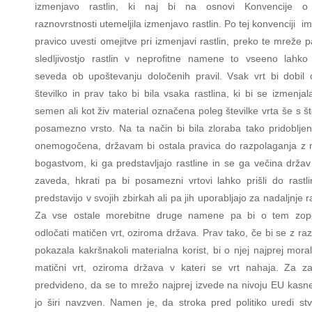
izmenjavo rastlin, ki naj bi na osnovi Konvencije o 
raznovrstnosti utemeljila izmenjavo rastlin. Po tej konvenciji i
pravico uvesti omejitve pri izmenjavi rastlin, preko te mreže p
sledljivostjo rastlin v neprofitne namene to vseeno lahko 
seveda ob upoštevanju določenih pravil. Vsak vrt bi dobil
številko in prav tako bi bila vsaka rastlina, ki bi se izmenjala
semen ali kot živ material označena poleg številke vrta še s št
posamezno vrsto. Na ta način bi bila zloraba tako pridobljeni
onemogočena, državam bi ostala pravica do razpolaganja z 
bogastvom, ki ga predstavljajo rastline in se ga večina drža
zaveda, hkrati pa bi posamezni vrtovi lahko prišli do rastli
predstavijo v svojih zbirkah ali pa jih uporabljajo za nadaljnje 
Za vse ostale morebitne druge namene pa bi o tem zop
odločati matičen vrt, oziroma država. Prav tako, če bi se z ra
pokazala kakršnakoli materialna korist, bi o njej najprej moral
matični vrt, oziroma država v kateri se vrt nahaja. Za za
predvideno, da se to mrežo najprej izvede na nivoju EU kasn
jo širi navzven. Namen je, da stroka pred politiko uredi stva