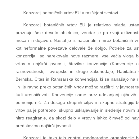
Konzorcij botaničnih vrtov EU v razširjeni sestavi
Konzorcij botaničnih vrtov EU je relativno mlada ustan
praznuje šele deseto obletnico, vendar je po svoji aktivnost
močan in dejaven. Nastal je iz nacionalnih mrež botaničnih vrt
kot neformalne povezave delovale že dolgo. Potrebe za ust
konzorcija so narekovale nove razmere, vse večja vloga bo
vrtov v najširši javnosti, številne konvencije (Konvencije o
raznovrstnosti, evropske in druge zakonodaje, Habitatna d
Bernska, Cites in Ramsarska konvencija), ki se nanašajo na ra
jih je ravno preko botaničnih vrtov možno razširiti v javnost ter
tudi uresničevati. Konvencije same brez udejanjanj njihovih
pomenijo nič. Za dosego skupnih ciljev in skupne strategije b
vrtov pa je potrebno skupno usklajevanje in sledenje novim i
hitro reagiranje, da skozi delo v vrtovih lahko čimveč od n
predstavimo najširši javnosti.
Konzorcij je tako telo znotraj mednarodne organizacije b