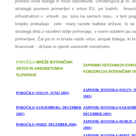
pomeni nove naloge in nove vzpodbude. Ohrabrujoče je to, 
strategiji povsem primerljivi z vrtovi EU, po kadrih, financ
infrastrukturi v vrtovih pa smo na samem repu, v tem pog
krepko prekašajo celo manj razvite baltske države, ki se
strategiji dela z razvitimi težje primerjajo, v vsem ostalem pa 
primerljive. Žal pa to ni krivda naših vrtov, ampak tistega, ki b
financirati - države in njenih ustreznih ministrstev.
POROČILO
MREŽE BOTANIČNIH
ZAPISNIKI SESTANKOV EVR
VRTOV IN ARBORETUMOV
KONZORCIJA BOTANIČNIH V
SLOVENIJE
ZAPISNIK SESTANKA (SOLUN, J
POROČILO (SOLUN, JUNIJ 2005)
2005)
POROČILO (LUKSEMBURG, DECEMBER
ZAPISNIK SESTANKA (LUKSEM
2005)
DECEMBER 2005)
ZAPISNIK SESTANKA (DUBLIN, 
POROČILO (PARIZ, DECEMBER 2006)
2006)
ZAPISNIK SESTANKA (PARIZ, 