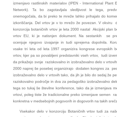
izmenjavo rastlinskih materialov (IPEN - International Plant
Network). Ta bo zagotavljala sledljivost le tega, pre
onemogočala, da bi preko te mreže lahko prihajalo do kome
izkoriščanja. Del vrtov je v to mrežo že povezan. V okviru 
konzorcija botaničnih vrtov je leta 2000 nastal Akcijski plan b
vrtov EU, ki je natisnjen dokument. Na sestankih se pre
ocenjuje njegovo izvajanje in tudi sprejema dopolnila. Kon
vsake tri leta od leta 1997 organizira kongrese evropskih b
vrtov, kjer pa so povabljeni predstavniki vseh vrtov, tudi izve
da prikažejo svoje raziskovalno in izobraževalno delo v vrtovih
2000 naprej še posebej organizirajo dodaten kongres za pe
izobraževalno delo v vrtovih tako, da jih je bilo do sedaj že pet
raziskovalno področje in dva za pedagoško izobraževalno de
tega so tukaj še številne konference, tako da je izmenjava 
vrtovi, poleg tiste že tradicionalne preko izmenjave semen rast
konkretna v medsebojnih pogovorih in dogovorih na takih sreča
Vsekakor delo v konzorciju Botaničnih vrtov tudi za na