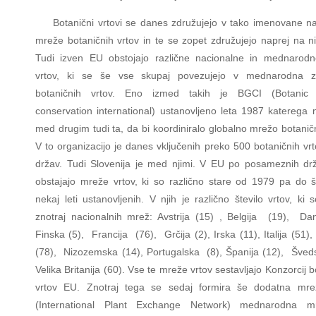
Botanični vrtovi se danes združujejo v tako imenovane n
mreže botaničnih vrtov in te se zopet združujejo naprej na n
Tudi izven EU obstojajo različne nacionalne in mednarod
vrtov, ki se še vse skupaj povezujejo v mednarodna z
botaničnih vrtov. Eno izmed takih je BGCI (Botanic
conservation international) ustanovljeno leta 1987 katerega 
med drugim tudi ta, da bi koordiniralo globalno mrežo botaničn
V to organizacijo je danes vključenih preko 500 botaničnih vrt
držav. Tudi Slovenija je med njimi. V EU po posameznih dr
obstajajo mreže vrtov, ki so različno stare od 1979 pa do 
nekaj leti ustanovljenih. V njih je različno število vrtov, ki s
znotraj nacionalnih mrež: Avstrija (15) , Belgija (19), Da
Finska (5), Francija (76), Grčija (2), Irska (11), Italija (51)
(78), Nizozemska (14), Portugalska (8), Španija (12), Šve
Velika Britanija (60). Vse te mreže vrtov sestavljajo Konzorcij b
vrtov EU. Znotraj tega se sedaj formira še dodatna mr
(International Plant Exchange Network) mednarodna 