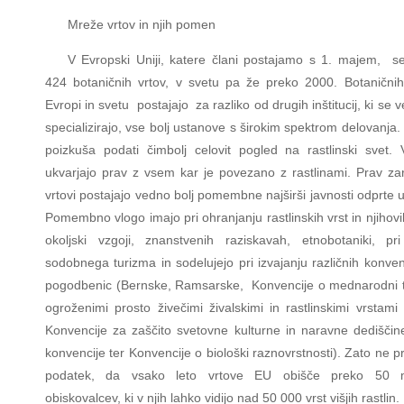
Mreže vrtov in njih pomen
V Evropski Uniji, katere člani postajamo s 1. majem, s
424 botaničnih vrtov, v svetu pa že preko 2000. Botaničnih
Evropi in svetu postajajo za razliko od drugih inštitucij, ki se 
specializirajo, vse bolj ustanove s širokim spektrom delovanja. 
poizkuša podati čimbolj celovit pogled na rastlinski svet. 
ukvarjajo prav z vsem kar je povezano z rastlinami. Prav za
vrtovi postajajo vedno bolj pomembne najširši javnosti odprte 
Pomembno vlogo imajo pri ohranjanju rastlinskih vrst in njihovih
okoljski vzgoji, znanstvenih raziskavah, etnobotaniki, pr
sodobnega turizma in sodelujejo pri izvajanju različnih konven
pogodbenic (Bernske, Ramsarske, Konvencije o mednarodni t
ogroženimi prosto živečimi živalskimi in rastlinskimi vrstami
Konvencije za zaščito svetovne kulturne in naravne dediščin
konvencije ter Konvencije o biološki raznovrstnosti). Zato ne 
podatek, da vsako leto vrtove EU obišče preko 50 m
obiskovalcev, ki v njih lahko vidijo nad 50 000 vrst višjih rastlin.