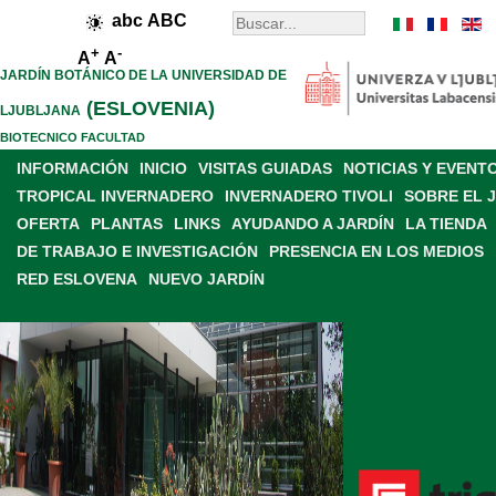
abc
ABC
+
-
A
A
JARDÍN BOTÁNICO DE LA UNIVERSIDAD DE
(ESLOVENIA)
LJUBLJANA
BIOTECNICO FACULTAD
INFORMACIÓN
INICIO
VISITAS GUIADAS
NOTICIAS Y EVENT
TROPICAL INVERNADERO
INVERNADERO TIVOLI
SOBRE EL 
OFERTA
PLANTAS
LINKS
AYUDANDO A JARDÍN
LA TIENDA
DE TRABAJO E INVESTIGACIÓN
PRESENCIA EN LOS MEDIOS
RED ESLOVENA
NUEVO JARDÍN