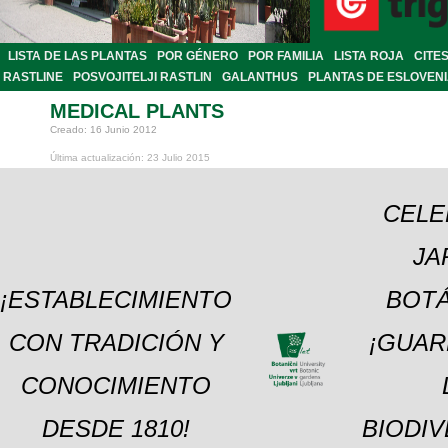
LISTA DE LAS PLANTAS
POR GÉNERO
POR FAMILIA
LISTA ROJA
CITE
RASTLINE
POSVOJITELJI RASTLIN
GALANTHUS
PLANTAS DE ESLOVEN
MEDICAL PLANTS
Creado: 16 Junio 2012
Última actualización: 23 Julio 2015
CELE
JA
¡ESTABLECIMIENTO
BOTÁ
CON TRADICIÓN Y
¡GUAR
CONOCIMIENTO
DESDE 1810!
BIODI