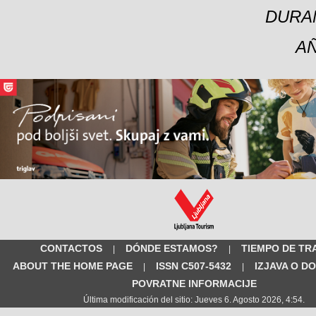
DURA
A
CONTACTOS
DÓNDE ESTAMOS?
TIEMPO DE TR
|
|
ABOUT THE HOME PAGE
ISSN C507-5432
IZJAVA O D
|
|
POVRATNE INFORMACIJE
Última modificación del sitio: Jueves 6. Agosto 2026, 4:54.