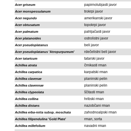
papirnolubjasti javor
Acer griseum
trokrpi javor
Acer monspessulanum
amerikanski javor
Acer negundo
topokrpi javor
Acer obtusatum
pahljačasti javor
Acer palmatum
ostrolistni javor
Acer platanoides
beli javor
Acer pseudoplatanus
rdečelistni beli javor
Acer pseudoplatanus
'Atropurpureum'
tatarski javor
Acer tataricum
črnikasti rman
Achillea atrata
karpatski rman
Achillea carpatica
planinski pelin
Achillea clavenae
planinski pelin
Achillea clavennae
ščitasti rman
Achillea clypeolata
hribski rman
Achillea collina
nazobčani rman
Achillea distans
zahodnoalpski rman
Achillea erba-rotta
subsp.
moschata
rman, sorta
Achillea filipendulina
'Gold Plate'
navadni rman
Achillea millefolium