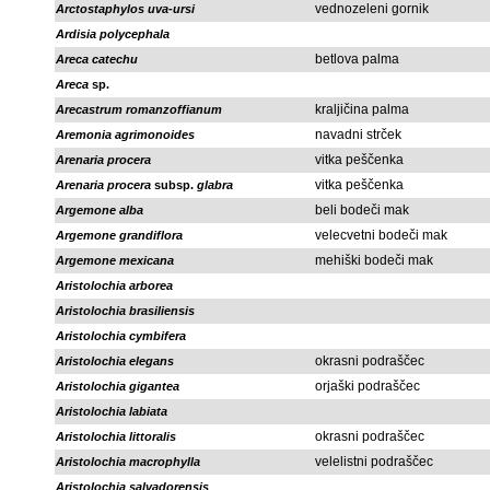
vednozeleni gornik
Arctostaphylos uva-ursi
Ardisia polycephala
betlova palma
Areca catechu
Areca
sp.
kraljičina palma
Arecastrum romanzoffianum
navadni strček
Aremonia agrimonoides
vitka peščenka
Arenaria procera
vitka peščenka
Arenaria procera
subsp.
glabra
beli bodeči mak
Argemone alba
velecvetni bodeči mak
Argemone grandiflora
mehiški bodeči mak
Argemone mexicana
Aristolochia arborea
Aristolochia brasiliensis
Aristolochia cymbifera
okrasni podraščec
Aristolochia elegans
orjaški podraščec
Aristolochia gigantea
Aristolochia labiata
okrasni podraščec
Aristolochia littoralis
velelistni podraščec
Aristolochia macrophylla
Aristolochia salvadorensis