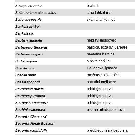
brahmi
Bacopa monnieri
črna lahkotnica
Ballota nigra
subsp.
nigra
skalna lahkotnica
Ballota rupestris
Banksia ashbyi
Banksia
sp.
nepravi indigovec
Baptisia australis
barbica, roža sv. Barbare
Barbarea orthoceras
navadna barbica
Barbarea vulgaris
alpska barčija
Bartsia alpina
Cejlonska špinača
Basella alba
rdečelistna špinača
Basella rubra
navadni metlovec
Bassia scoparia
orhidejno drevo
Bauhinia forficata
orhidejno drevo
Bauhinia purpurea
orhidejno drevo
Bauhinia tomentosa
pisano orhidejno drevo
Bauhinia variegata
Begonia 'Cleopatra'
Begonia 'Norah Bedson'
preobjedolistna begonija
Begonia aconitifolia