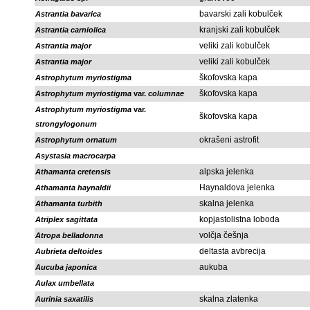
bavarski zali kobulček
Astrantia bavarica
kranjski zali kobulček
Astrantia carniolica
veliki zali kobulček
Astrantia major
veliki zali kobulček
Astrantia major
škofovska kapa
Astrophytum myriostigma
škofovska kapa
Astrophytum myriostigma
var.
columnae
Astrophytum myriostigma
var.
škofovska kapa
strongylogonum
okrašeni astrofit
Astrophytum ornatum
Asystasia macrocarpa
alpska jelenka
Athamanta cretensis
Haynaldova jelenka
Athamanta haynaldii
skalna jelenka
Athamanta turbith
kopjastolistna loboda
Atriplex sagittata
volčja češnja
Atropa belladonna
deltasta avbrecija
Aubrieta deltoides
aukuba
Aucuba japonica
Aulax umbellata
skalna zlatenka
Aurinia saxatilis