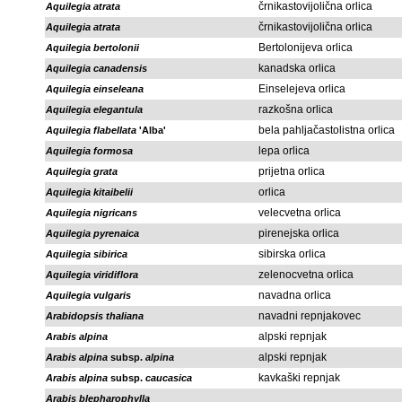
črnikastovijolična orlica
Aquilegia atrata
črnikastovijolična orlica
Aquilegia atrata
Bertolonijeva orlica
Aquilegia bertolonii
kanadska orlica
Aquilegia canadensis
Einselejeva orlica
Aquilegia einseleana
razkošna orlica
Aquilegia elegantula
bela pahljačastolistna orlica
Aquilegia flabellata
'Alba'
lepa orlica
Aquilegia formosa
prijetna orlica
Aquilegia grata
orlica
Aquilegia kitaibelii
velecvetna orlica
Aquilegia nigricans
pirenejska orlica
Aquilegia pyrenaica
sibirska orlica
Aquilegia sibirica
zelenocvetna orlica
Aquilegia viridiflora
navadna orlica
Aquilegia vulgaris
navadni repnjakovec
Arabidopsis thaliana
alpski repnjak
Arabis alpina
alpski repnjak
Arabis alpina
subsp.
alpina
kavkaški repnjak
Arabis alpina
subsp.
caucasica
Arabis blepharophylla