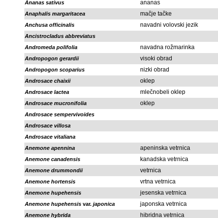
ananas
Ananas sativus
mačje tačke
Anaphalis margaritacea
navadni volovski jezik
Anchusa officinalis
Ancistrocladus abbreviatus
navadna rožmarinka
Andromeda polifolia
visoki obrad
Andropogon gerardii
nizki obrad
Andropogon scoparius
oklep
Androsace chaixii
mlečnobeli oklep
Androsace lactea
oklep
Androsace mucronifolia
Androsace sempervivoides
Androsace villosa
Androsace vitaliana
apeninska vetrnica
Anemone apennina
kanadska vetrnica
Anemone canadensis
vetrnica
Anemone drummondii
vrtna vetrnica
Anemone hortensis
jesenska vetrnica
Anemone hupehensis
japonska vetrnica
Anemone hupehensis
var.
japonica
hibridna vetrnica
Anemone hybrida