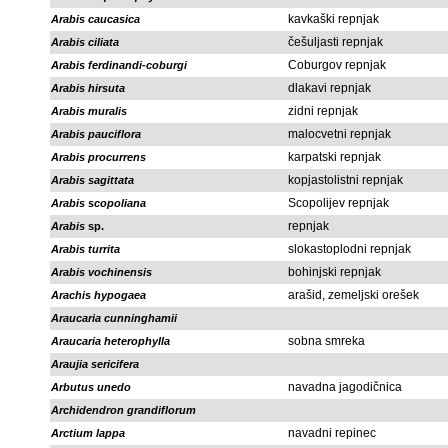
kavkaški repnjak
Arabis caucasica
češuljasti repnjak
Arabis ciliata
Coburgov repnjak
Arabis ferdinandi-coburgi
dlakavi repnjak
Arabis hirsuta
zidni repnjak
Arabis muralis
malocvetni repnjak
Arabis pauciflora
karpatski repnjak
Arabis procurrens
kopjastolistni repnjak
Arabis sagittata
Scopolijev repnjak
Arabis scopoliana
repnjak
Arabis
sp.
slokastoplodni repnjak
Arabis turrita
bohinjski repnjak
Arabis vochinensis
arašid, zemeljski orešek
Arachis hypogaea
Araucaria cunninghamii
sobna smreka
Araucaria heterophylla
Araujia sericifera
navadna jagodičnica
Arbutus unedo
Archidendron grandiflorum
navadni repinec
Arctium lappa