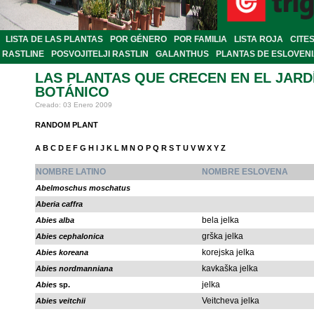
LISTA DE LAS PLANTAS
POR GÉNERO
POR FAMILIA
LISTA ROJA
CITE
RASTLINE
POSVOJITELJI RASTLIN
GALANTHUS
PLANTAS DE ESLOVEN
LAS PLANTAS QUE CRECEN EN EL JARD
BOTÁNICO
Creado: 03 Enero 2009
RANDOM PLANT
A
B
C
D
E
F
G
H
I
J
K
L
M
N
O
P
Q
R
S
T
U
V
W
X
Y
Z
NOMBRE LATINO
NOMBRE ESLOVENA
Abelmoschus moschatus
Aberia caffra
bela jelka
Abies alba
grška jelka
Abies cephalonica
korejska jelka
Abies koreana
kavkaška jelka
Abies nordmanniana
jelka
Abies
sp.
Veitcheva jelka
Abies veitchii