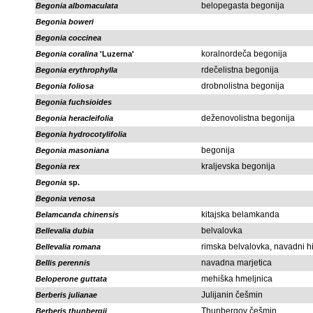
belopegasta begonija
Begonia albomaculata
Begonia boweri
Begonia coccinea
koralnordeča begonija
Begonia coralina
'Luzerna'
rdečelistna begonija
Begonia erythrophylla
drobnolistna begonija
Begonia foliosa
Begonia fuchsioides
deženovolistna begonija
Begonia heracleifolia
Begonia hydrocotylifolia
begonija
Begonia masoniana
kraljevska begonija
Begonia rex
Begonia
sp.
Begonia venosa
kitajska belamkanda
Belamcanda chinensis
belvalovka
Bellevalia dubia
rimska belvalovka, navadni hi
Bellevalia romana
navadna marjetica
Bellis perennis
mehiška hmeljnica
Beloperone guttata
Julijanin češmin
Berberis julianae
Thunbergov češmin
Berberis thunbergii