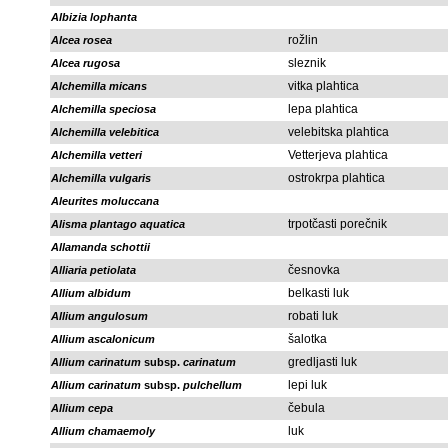
Albizia lophanta
rožlin
Alcea rosea
sleznik
Alcea rugosa
vitka plahtica
Alchemilla micans
lepa plahtica
Alchemilla speciosa
velebitska plahtica
Alchemilla velebitica
Vetterjeva plahtica
Alchemilla vetteri
ostrokrpa plahtica
Alchemilla vulgaris
Aleurites moluccana
trpotčasti porečnik
Alisma plantago aquatica
Allamanda schottii
česnovka
Alliaria petiolata
belkasti luk
Allium albidum
robati luk
Allium angulosum
šalotka
Allium ascalonicum
gredljasti luk
Allium carinatum
subsp.
carinatum
lepi luk
Allium carinatum
subsp.
pulchellum
čebula
Allium cepa
luk
Allium chamaemoly