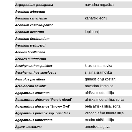
navadna regačica
Aegopodium podagraria
Aeonium arboreum
kanarski eonij
Aeonium canariense
Aeonium castello-paivae
lepi eonij
Aeonium decorum
Aeonium floribundum
Aeonium weinbergi
Aerides houlletiana
Aerides multiflorum
krasna sramovka
Aeschynanthus pulcher
sijajna sramovka
Aeschynanthus speciosus
grmasti divji kostanj
Aesculus parviflora
navadna kamnica
Aethionema saxatile
afriška modra lilija
Agapanthus africanus
afriška modra lilija, sorta
Agapanthus africanus
'Purple cloud'
bela afriška lilija, sorta
Agapanthus africanus
'Snowy Owl'
vzhodnjaška modra lilija
Agapanthus praecox
ssp.
orientalis
modra afriška lilija
Agapanthus umbellatus
ameriška agava
Agave americana