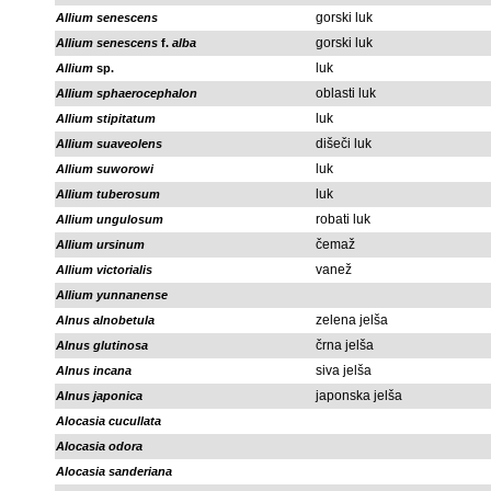
gorski luk
Allium senescens
gorski luk
Allium senescens
f.
alba
luk
Allium
sp.
oblasti luk
Allium sphaerocephalon
luk
Allium stipitatum
dišeči luk
Allium suaveolens
luk
Allium suworowi
luk
Allium tuberosum
robati luk
Allium ungulosum
čemaž
Allium ursinum
vanež
Allium victorialis
Allium yunnanense
zelena jelša
Alnus alnobetula
črna jelša
Alnus glutinosa
siva jelša
Alnus incana
japonska jelša
Alnus japonica
Alocasia cucullata
Alocasia odora
Alocasia sanderiana