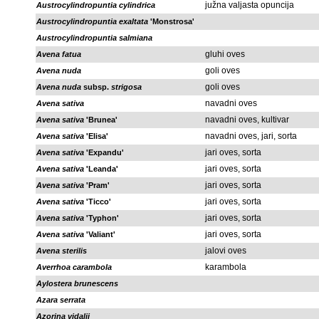
južna valjasta opuncija
Austrocylindropuntia cylindrica
Austrocylindropuntia exaltata
'Monstrosa'
Austrocylindropuntia salmiana
gluhi oves
Avena fatua
goli oves
Avena nuda
goli oves
Avena nuda
subsp.
strigosa
navadni oves
Avena sativa
navadni oves, kultivar
Avena sativa
'Brunea'
navadni oves, jari, sorta
Avena sativa
'Elisa'
jari oves, sorta
Avena sativa
'Expandu'
jari oves, sorta
Avena sativa
'Leanda'
jari oves, sorta
Avena sativa
'Pram'
jari oves, sorta
Avena sativa
'Ticco'
jari oves, sorta
Avena sativa
'Typhon'
jari oves, sorta
Avena sativa
'Valiant'
jalovi oves
Avena sterilis
karambola
Averrhoa carambola
Aylostera brunescens
Azara serrata
Azorina vidalii