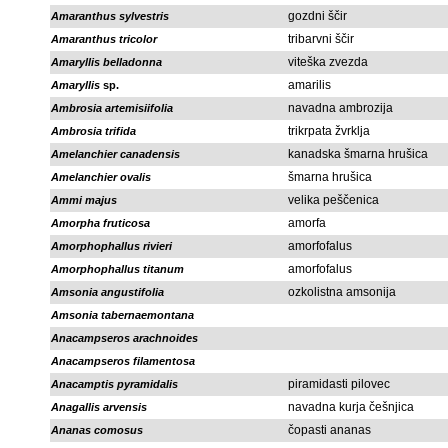
gozdni ščir
Amaranthus sylvestris
tribarvni ščir
Amaranthus tricolor
viteška zvezda
Amaryllis belladonna
amarilis
Amaryllis
sp.
navadna ambrozija
Ambrosia artemisiifolia
trikrpata žvrklja
Ambrosia trifida
kanadska šmarna hrušica
Amelanchier canadensis
šmarna hrušica
Amelanchier ovalis
velika peščenica
Ammi majus
amorfa
Amorpha fruticosa
amorfofalus
Amorphophallus rivieri
amorfofalus
Amorphophallus titanum
ozkolistna amsonija
Amsonia angustifolia
Amsonia tabernaemontana
Anacampseros arachnoides
Anacampseros filamentosa
piramidasti pilovec
Anacamptis pyramidalis
navadna kurja češnjica
Anagallis arvensis
čopasti ananas
Ananas comosus