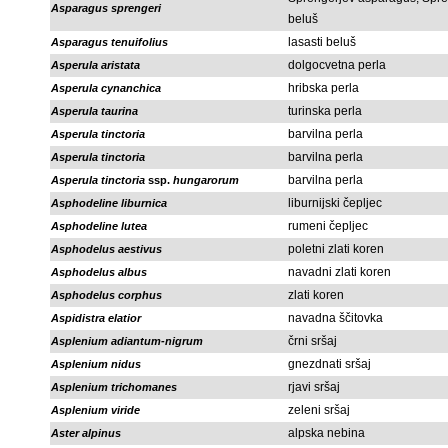
Asparagus sprengeri
beluš
lasasti beluš
Asparagus tenuifolius
dolgocvetna perla
Asperula aristata
hribska perla
Asperula cynanchica
turinska perla
Asperula taurina
barvilna perla
Asperula tinctoria
barvilna perla
Asperula tinctoria
barvilna perla
Asperula tinctoria
ssp.
hungarorum
liburnijski čepljec
Asphodeline liburnica
rumeni čepljec
Asphodeline lutea
poletni zlati koren
Asphodelus aestivus
navadni zlati koren
Asphodelus albus
zlati koren
Asphodelus corphus
navadna ščitovka
Aspidistra elatior
črni sršaj
Asplenium adiantum-nigrum
gnezdnati sršaj
Asplenium nidus
rjavi sršaj
Asplenium trichomanes
zeleni sršaj
Asplenium viride
alpska nebina
Aster alpinus