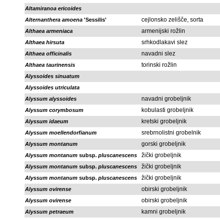
Altamiranoa ericoides
cejlonsko zelišče, sorta
Alternanthera amoena
'Sessilis'
armenijski rožlin
Althaea armeniaca
srhkodlakavi slez
Althaea hirsuta
navadni slez
Althaea officinalis
torinski rožlin
Althaea taurinensis
Alyssoides sinuatum
Alyssoides utriculata
navadni grobeljnik
Alyssum alyssoides
kobulasti grobeljnik
Alyssum corymbosum
kretski grobeljnik
Alyssum idaeum
srebrnolistni grobelnik
Alyssum moellendorfianum
gorski grobeljnik
Alyssum montanum
žički grobeljnik
Alyssum montanum
subsp.
pluscanescens
žički grobeljnik
Alyssum montanum
subsp.
pluscanescens
žički grobeljnik
Alyssum montanum
subsp.
pluscanescens
obirski grobeljnik
Alyssum ovirense
obirski grobeljnik
Alyssum ovirense
kamni grobeljnik
Alyssum petraeum