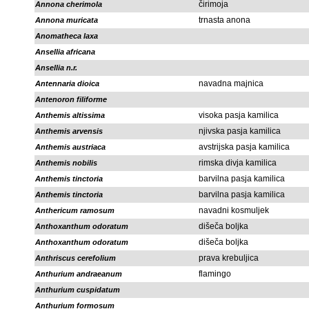
čirimoja
Annona cherimola
trnasta anona
Annona muricata
Anomatheca laxa
Ansellia africana
Ansellia n.r.
navadna majnica
Antennaria dioica
Antenoron filiforme
visoka pasja kamilica
Anthemis altissima
njivska pasja kamilica
Anthemis arvensis
avstrijska pasja kamilica
Anthemis austriaca
rimska divja kamilica
Anthemis nobilis
barvilna pasja kamilica
Anthemis tinctoria
barvilna pasja kamilica
Anthemis tinctoria
navadni kosmuljek
Anthericum ramosum
dišeča boljka
Anthoxanthum odoratum
dišeča boljka
Anthoxanthum odoratum
prava krebuljica
Anthriscus cerefolium
flamingo
Anthurium andraeanum
Anthurium cuspidatum
Anthurium formosum