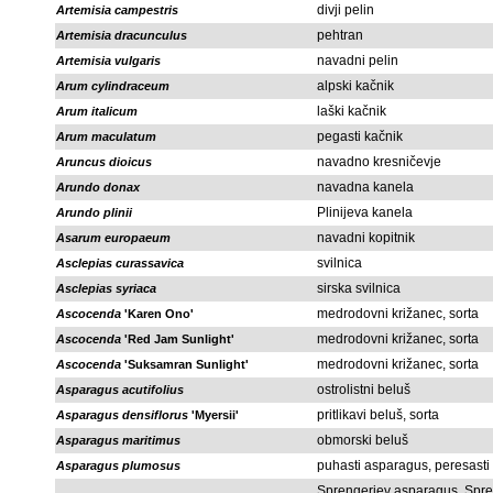
divji pelin
Artemisia campestris
pehtran
Artemisia dracunculus
navadni pelin
Artemisia vulgaris
alpski kačnik
Arum cylindraceum
laški kačnik
Arum italicum
pegasti kačnik
Arum maculatum
navadno kresničevje
Aruncus dioicus
navadna kanela
Arundo donax
Plinijeva kanela
Arundo plinii
navadni kopitnik
Asarum europaeum
svilnica
Asclepias curassavica
sirska svilnica
Asclepias syriaca
medrodovni križanec, sorta
Ascocenda
'Karen Ono'
medrodovni križanec, sorta
Ascocenda
'Red Jam Sunlight'
medrodovni križanec, sorta
Ascocenda
'Suksamran Sunlight'
ostrolistni beluš
Asparagus acutifolius
pritlikavi beluš, sorta
Asparagus densiflorus
'Myersii'
obmorski beluš
Asparagus maritimus
puhasti asparagus, peresasti
Asparagus plumosus
Sprengerjev asparagus, Spre