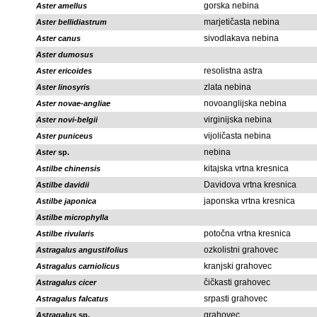
gorska nebina
Aster amellus
marjetičasta nebina
Aster bellidiastrum
sivodlakava nebina
Aster canus
Aster dumosus
resolistna astra
Aster ericoides
zlata nebina
Aster linosyris
novoanglijska nebina
Aster novae-angliae
virginijska nebina
Aster novi-belgii
vijoličasta nebina
Aster puniceus
nebina
Aster
sp.
kitajska vrtna kresnica
Astilbe chinensis
Davidova vrtna kresnica
Astilbe davidii
japonska vrtna kresnica
Astilbe japonica
Astilbe microphylla
potočna vrtna kresnica
Astilbe rivularis
ozkolistni grahovec
Astragalus angustifolius
kranjski grahovec
Astragalus carniolicus
čičkasti grahovec
Astragalus cicer
srpasti grahovec
Astragalus falcatus
grahovec
Astragalus
sp.