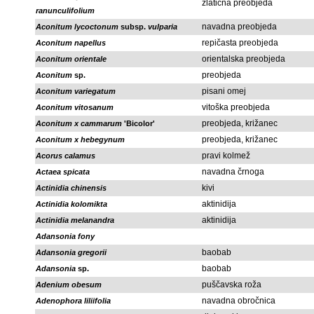
zlatična preobjeda
ranunculifolium
navadna preobjeda
Aconitum lycoctonum
subsp.
vulparia
repičasta preobjeda
Aconitum napellus
orientalska preobjeda
Aconitum orientale
preobjeda
Aconitum
sp.
pisani omej
Aconitum variegatum
vitoška preobjeda
Aconitum vitosanum
preobjeda, križanec
Aconitum x cammarum
'Bicolor'
preobjeda, križanec
Aconitum x hebegynum
pravi kolmež
Acorus calamus
navadna črnoga
Actaea spicata
kivi
Actinidia chinensis
aktinidija
Actinidia kolomikta
aktinidija
Actinidia melanandra
Adansonia fony
baobab
Adansonia gregorii
baobab
Adansonia
sp.
puščavska roža
Adenium obesum
navadna obročnica
Adenophora liliifolia