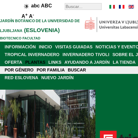
abc
ABC
+
-
A
A
JARDÍN BOTÁNICO DE LA UNIVERSIDAD DE
(ESLOVENIA)
LJUBLJANA
BIOTECNICO FACULTAD
INFORMACIÓN
INICIO
VISITAS GUIADAS
NOTICIAS Y EVENT
TROPICAL INVERNADERO
INVERNADERO TIVOLI
SOBRE EL 
OFERTA
PLANTAS
LINKS
AYUDANDO A JARDÍN
LA TIENDA
POR GÉNERO
DE TRABAJO E INVESTIGACIÓN
POR FAMILIA
BUSCAR
PRESENCIA EN LOS MEDIOS
RED ESLOVENA
NUEVO JARDÍN