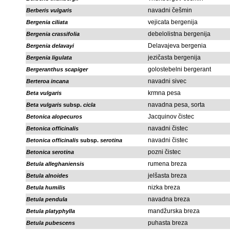
navadni češmin
Berberis vulgaris
vejicata bergenija
Bergenia ciliata
debelolistna bergenija
Bergenia crassifolia
Delavajeva bergenia
Bergenia delavayi
jezičasta bergenija
Bergenia ligulata
golostebelni bergerant
Bergeranthus scapiger
navadni sivec
Berteroa incana
krmna pesa
Beta vulgaris
navadna pesa, sorta
Beta vulgaris
subsp.
cicla
Jacquinov čistec
Betonica alopecuros
navadni čistec
Betonica officinalis
navadni čistec
Betonica officinalis
subsp.
serotina
pozni čistec
Betonica serotina
rumena breza
Betula alleghaniensis
jelšasta breza
Betula alnoides
nizka breza
Betula humilis
navadna breza
Betula pendula
mandžurska breza
Betula platyphylla
puhasta breza
Betula pubescens