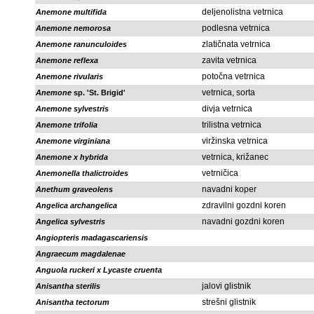
deljenolistna vetrnica
Anemone multifida
podlesna vetrnica
Anemone nemorosa
zlatičnata vetrnica
Anemone ranunculoides
zavita vetrnica
Anemone reflexa
potočna vetrnica
Anemone rivularis
vetrnica, sorta
Anemone
sp. 'St. Brigid'
divja vetrnica
Anemone sylvestris
trilistna vetrnica
Anemone trifolia
viržinska vetrnica
Anemone virginiana
vetrnica, križanec
Anemone x hybrida
vetrničica
Anemonella thalictroides
navadni koper
Anethum graveolens
zdravilni gozdni koren
Angelica archangelica
navadni gozdni koren
Angelica sylvestris
Angiopteris madagascariensis
Angraecum magdalenae
Anguola ruckeri x Lycaste cruenta
jalovi glistnik
Anisantha sterilis
strešni glistnik
Anisantha tectorum