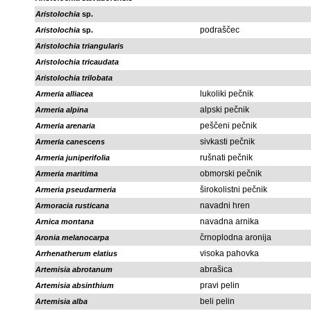
Aristolochia
sp.
podraščec
Aristolochia
sp.
Aristolochia triangularis
Aristolochia tricaudata
Aristolochia trilobata
lukoliki pečnik
Armeria alliacea
alpski pečnik
Armeria alpina
peščeni pečnik
Armeria arenaria
sivkasti pečnik
Armeria canescens
rušnati pečnik
Armeria juniperifolia
obmorski pečnik
Armeria maritima
širokolistni pečnik
Armeria pseudarmeria
navadni hren
Armoracia rusticana
navadna arnika
Arnica montana
črnoplodna aronija
Aronia melanocarpa
visoka pahovka
Arrhenatherum elatius
abrašica
Artemisia abrotanum
pravi pelin
Artemisia absinthium
beli pelin
Artemisia alba