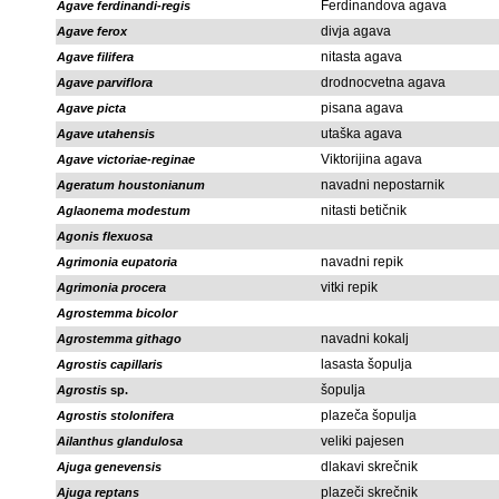
Ferdinandova agava
Agave ferdinandi-regis
divja agava
Agave ferox
nitasta agava
Agave filifera
drodnocvetna agava
Agave parviflora
pisana agava
Agave picta
utaška agava
Agave utahensis
Viktorijina agava
Agave victoriae-reginae
navadni nepostarnik
Ageratum houstonianum
nitasti betičnik
Aglaonema modestum
Agonis flexuosa
navadni repik
Agrimonia eupatoria
vitki repik
Agrimonia procera
Agrostemma bicolor
navadni kokalj
Agrostemma githago
lasasta šopulja
Agrostis capillaris
šopulja
Agrostis
sp.
plazeča šopulja
Agrostis stolonifera
veliki pajesen
Ailanthus glandulosa
dlakavi skrečnik
Ajuga genevensis
plazeči skrečnik
Ajuga reptans