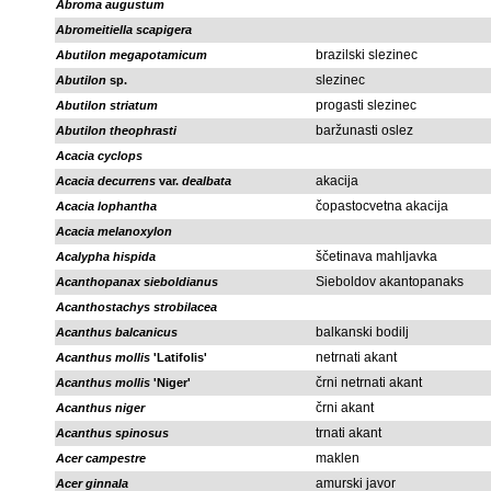
Abroma augustum
Abromeitiella scapigera
brazilski slezinec
Abutilon megapotamicum
slezinec
Abutilon
sp.
progasti slezinec
Abutilon striatum
baržunasti oslez
Abutilon theophrasti
Acacia cyclops
akacija
Acacia decurrens
var.
dealbata
čopastocvetna akacija
Acacia lophantha
Acacia melanoxylon
ščetinava mahljavka
Acalypha hispida
Sieboldov akantopanaks
Acanthopanax sieboldianus
Acanthostachys strobilacea
balkanski bodilj
Acanthus balcanicus
netrnati akant
Acanthus mollis
'Latifolis'
črni netrnati akant
Acanthus mollis
'Niger'
črni akant
Acanthus niger
trnati akant
Acanthus spinosus
maklen
Acer campestre
amurski javor
Acer ginnala