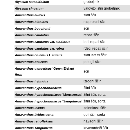
grobeljnik
Alyssum samolifolium
valovitolistni grobeljnik
Alyssum sinuatum
zlati ščir
Amaranthus aureus
razprostrti ščir
Amaranthus blitoides
ščir
Amaranthus bouchonii
repati ščir
Amaranthus caudatus
beli repati ščir
Amaranthus caudatus
var.
albiflorus
rdeči repati ščir
Amaranthus caudatus
var.
rubra
zlati latasti ščir
Amaranthus cruentus
f.
aureus
polegli ščir
Amaranthus deflexus
Amaranthus gangeticus
'Green Elefant
ščir
Head'
izrodni ščir
Amaranthus hybridus
žitni ščir
Amaranthus hypochondriacus
žitni ščir, sorta
Amaranthus hypochondriacus
'Monstrosus'
žitni ščir, sorta
Amaranthus hypochondriacus
'Sanguineus'
zelenkasti ščir
Amaranthus lividus
goli ščir, sorta
Amaranthus lividus
sorta
navadni ščir
Amaranthus retrofleksus
krvavordeči ščir
Amaranthus sanguineus