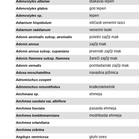
dlakavai lepen
Adenostyles alliariae
goli lepen
Adenostyles glabra
lepen
Adenostyles
sp.
viličasti venerini lasci
Adiantum hispidulum
venerini laski
Adiantum raddianum
poletni zajčji mak
Adonis aestivalis
subsp.
aestivalis
zajčji mak
Adonis annua
jesenski zajčji mak
Adonis annua
subsp.
cupaniana
žareči zajčji mak
Adonis flammea
subsp.
flammea
pomladanski zajčji mak
Adonis vernalis
navadna pižmica
Adoxa moschatellina
Adromischus cooperi
kratkostebelnik
Adromischus rotundifolius
ehmeja
Aechmaea
sp.
Aechmea caudata
var.
albiflora
pasasta ehmeja
Aechmea fasciata
modrikasta ehmeja
Aechmea lueddemanniana
Aechmea orlandiana
Aechmea zebrina
gluhi oves
Aegilops ventricosa