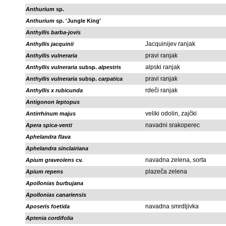
Anthurium
sp.
Anthurium
sp. 'Jungle King'
Anthyllis barba-jovis
Jacquinijev ranjak
Anthyllis jacquinii
pravi ranjak
Anthyllis vulneraria
alpski ranjak
Anthyllis vulneraria
subsp.
alpestris
pravi ranjak
Anthyllis vulneraria
subsp.
carpatica
rdeči ranjak
Anthyllis x rubicunda
Antigonon leptopus
veliki odolin, zajčki
Antirrhinum majus
navadni srakoperec
Apera spica-venti
Aphelandra flava
Aphelandra sinclairiana
navadna zelena, sorta
Apium graveolens
cv.
plazeča zelena
Apium repens
Apollonias burbujana
Apollonias canariensis
navadna smrdljivka
Aposeris foetida
Aptenia cordifolia