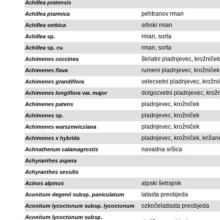
Achillea pratensis
pehtranov rman
Achillea ptarmica
srbski rman
Achillea serbica
rman, sorta
Achillea
sp.
rman, sorta
Achillea
sp. cv.
škrlatni pladnjevec, krožniček
Achimenes coccinea
rumeni pladnjevec, krožniček
Achimenes flava
velecvetni pladnjevec, krožni
Achimenes grandiflora
dolgocvetni pladnjevec, krož
Achimenes longiflora
var.
major
pladnjevec, krožniček
Achimenes patens
pladnjevec, krožniček
Achimenes
sp.
pladnjevec, krožniček
Achimenes warszewicziana
pladnjevec, krožniček, križan
Achimenes x hybrida
navadna sršica
Achnatherum calamagrostis
Achyranthes aspera
Achyranthes sessilis
alpski šetrajnik
Acinos alpinus
latasta preobjeda
Aconitum degenii
subsp.
paniculatum
ozkočeladasta preobjeda
Aconitum lycoctonum
subsp.
lycoctonum
Aconitum lycoctonum
subsp.