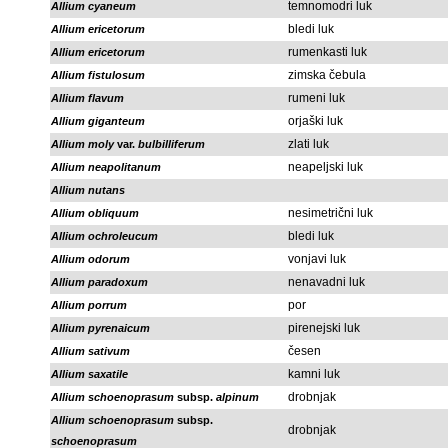
temnomodri luk
Allium cyaneum
bledi luk
Allium ericetorum
rumenkasti luk
Allium ericetorum
zimska čebula
Allium fistulosum
rumeni luk
Allium flavum
orjaški luk
Allium giganteum
zlati luk
Allium moly
var.
bulbilliferum
neapeljski luk
Allium neapolitanum
Allium nutans
nesimetrični luk
Allium obliquum
bledi luk
Allium ochroleucum
vonjavi luk
Allium odorum
nenavadni luk
Allium paradoxum
por
Allium porrum
pirenejski luk
Allium pyrenaicum
česen
Allium sativum
kamni luk
Allium saxatile
drobnjak
Allium schoenoprasum
subsp.
alpinum
Allium schoenoprasum
subsp.
drobnjak
schoenoprasum