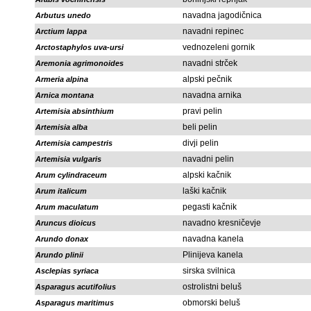
navadna jagodičnica
Arbutus unedo
navadni repinec
Arctium lappa
vednozeleni gornik
Arctostaphylos uva-ursi
navadni strček
Aremonia agrimonoides
alpski pečnik
Armeria alpina
navadna arnika
Arnica montana
pravi pelin
Artemisia absinthium
beli pelin
Artemisia alba
divji pelin
Artemisia campestris
navadni pelin
Artemisia vulgaris
alpski kačnik
Arum cylindraceum
laški kačnik
Arum italicum
pegasti kačnik
Arum maculatum
navadno kresničevje
Aruncus dioicus
navadna kanela
Arundo donax
Plinijeva kanela
Arundo plinii
sirska svilnica
Asclepias syriaca
ostrolistni beluš
Asparagus acutifolius
obmorski beluš
Asparagus maritimus