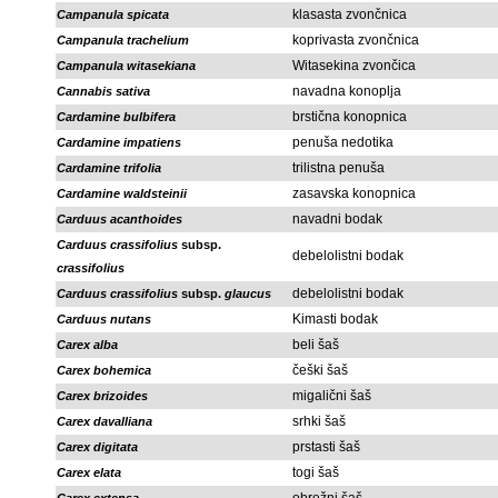
klasasta zvončnica
Campanula spicata
koprivasta zvončnica
Campanula trachelium
Witasekina zvončica
Campanula witasekiana
navadna konoplja
Cannabis sativa
brstična konopnica
Cardamine bulbifera
penuša nedotika
Cardamine impatiens
trilistna penuša
Cardamine trifolia
zasavska konopnica
Cardamine waldsteinii
navadni bodak
Carduus acanthoides
Carduus crassifolius
subsp.
debelolistni bodak
crassifolius
debelolistni bodak
Carduus crassifolius
subsp.
glaucus
Kimasti bodak
Carduus nutans
beli šaš
Carex alba
češki šaš
Carex bohemica
migalični šaš
Carex brizoides
srhki šaš
Carex davalliana
prstasti šaš
Carex digitata
togi šaš
Carex elata