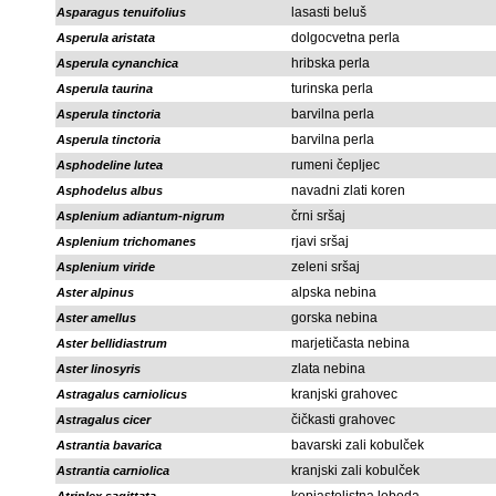
lasasti beluš
Asparagus tenuifolius
dolgocvetna perla
Asperula aristata
hribska perla
Asperula cynanchica
turinska perla
Asperula taurina
barvilna perla
Asperula tinctoria
barvilna perla
Asperula tinctoria
rumeni čepljec
Asphodeline lutea
navadni zlati koren
Asphodelus albus
črni sršaj
Asplenium adiantum-nigrum
rjavi sršaj
Asplenium trichomanes
zeleni sršaj
Asplenium viride
alpska nebina
Aster alpinus
gorska nebina
Aster amellus
marjetičasta nebina
Aster bellidiastrum
zlata nebina
Aster linosyris
kranjski grahovec
Astragalus carniolicus
čičkasti grahovec
Astragalus cicer
bavarski zali kobulček
Astrantia bavarica
kranjski zali kobulček
Astrantia carniolica