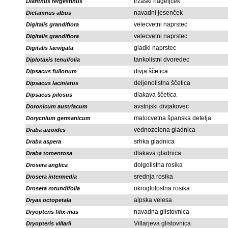
tržaški nageljček
Dianthus tergestinus
navadni jesenček
Dictamnus albus
velecvetni naprstec
Digitalis grandiflora
velecvetni naprstec
Digitalis grandiflora
gladki naprstec
Digitalis laevigata
tankolistni dvoredec
Diplotaxis tenuifolia
divja ščetica
Dipsacus fullonum
deljenolistna ščetica
Dipsacus laciniatus
dlakava ščetica
Dipsacus pilosus
avstrijski divjakovec
Doronicum austriacum
malocvetna španska detelja
Dorycnium germanicum
vednozelena gladnica
Draba aizoides
srhka gladnica
Draba aspera
dlakava gladnica
Draba tomentosa
dolgolistna rosika
Drosera anglica
srednja rosika
Drosera intermedia
okroglolostna rosika
Drosera rotundifolia
alpska velesa
Dryas octopetala
navadna glistovnica
Dryopteris filix-mas
Villarjeva glistovnica
Dryopteris villarii