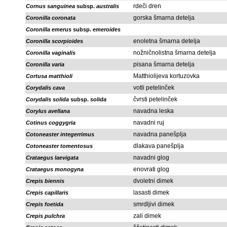
rdeči dren
Cornus sanguinea
subsp.
australis
gorska šmarna detelja
Coronilla coronata
Coronilla emerus
subsp.
emeroides
enoletna šmarna detelja
Coronilla scorpioides
nožničnolistna šmarna detelja
Coronilla vaginalis
pisana šmarna detelja
Coronilla varia
Matthiolijeva kortuzovka
Cortusa matthioli
votli petelinček
Corydalis cava
čvrsti petelinček
Corydalis solida
subsp.
solida
navadna leska
Corylus avellana
navadni ruj
Cotinus coggygria
navadna panešplja
Cotoneaster integerrimus
dlakava panešplja
Cotoneaster tomentosus
navadni glog
Crataegus laevigata
enovrati glog
Crataegus monogyna
dvoletni dimek
Crepis biennis
lasasti dimek
Crepis capillaris
smrdljivi dimek
Crepis foetida
zali dimek
Crepis pulchra