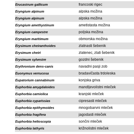
francoski rigec
Erucastrum gallicum
alpska možina
Eryngium alpinum
alpska možina
Eryngium alpinum
ametistasta možina
Eryngium amethystinum
poljska možina
Eryngium campestre
obmorska možina
Eryngium maritimum
zlatnasti šebenik
Erysimum cheiranthoides
zlatenec, zlati šebenik
Erysimum cheiri
gozdni šebenik
Erysimum sylvestre
navadni pasji zob
Erythronium dens-canis
bradavičasta trdoleska
Euonymus verrucosa
konjska griva
Eupatorium cannabinum
mandljevolistni mleček
Euphorbia amygdaloides
kranjski mleček
Euphorbia carniolica
cipresasti mleček
Euphorbia cyparissias
mnogobarvni mleček
Euphorbia epithymoides
jagodasti mleček
Euphorbia fragifera
sončni mleček
Euphorbia helioscopia
križnolistni mleček
Euphorbia lathyris