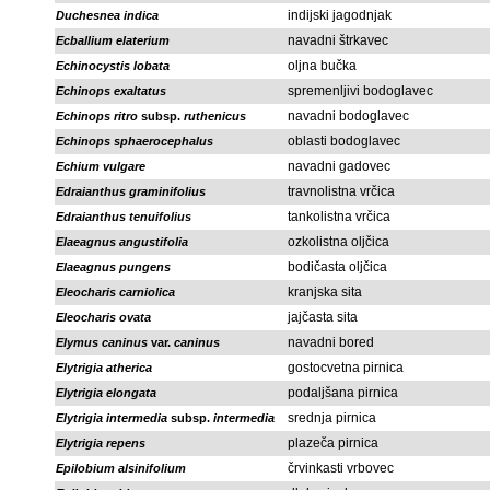
indijski jagodnjak
Duchesnea indica
navadni štrkavec
Ecballium elaterium
oljna bučka
Echinocystis lobata
spremenljivi bodoglavec
Echinops exaltatus
navadni bodoglavec
Echinops ritro
subsp.
ruthenicus
oblasti bodoglavec
Echinops sphaerocephalus
navadni gadovec
Echium vulgare
travnolistna vrčica
Edraianthus graminifolius
tankolistna vrčica
Edraianthus tenuifolius
ozkolistna oljčica
Elaeagnus angustifolia
bodičasta oljčica
Elaeagnus pungens
kranjska sita
Eleocharis carniolica
jajčasta sita
Eleocharis ovata
navadni bored
Elymus caninus
var.
caninus
gostocvetna pirnica
Elytrigia atherica
podaljšana pirnica
Elytrigia elongata
srednja pirnica
Elytrigia intermedia
subsp.
intermedia
plazeča pirnica
Elytrigia repens
črvinkasti vrbovec
Epilobium alsinifolium