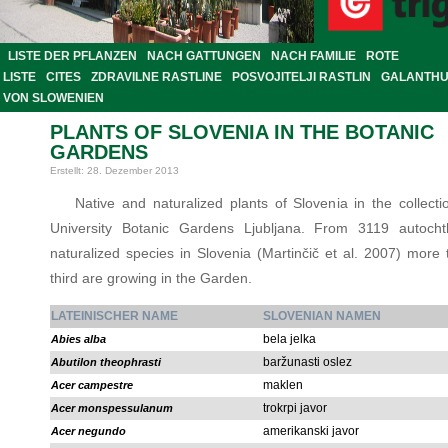
LISTE DER PFLANZEN
NACH GATTUNGEN
NACH FAMILIE
ROTE
LISTE
CITES
ZDRAVILNE RASTLINE
POSVOJITELJI RASTLIN
GALANTH
VON SLOWENIEN
PLANTS OF SLOVENIA IN THE BOTANIC
GARDENS
Erstellt: 28. Dezember 2013
Native and naturalized plants of Slovenia in the collecti
University Botanic Gardens Ljubljana. From 3119 autoch
naturalized species in Slovenia (Martinčič et al. 2007) more
third are growing in the Garden.
LATEINISCHER NAME
SLOVENIAN NAMEN
bela jelka
Abies alba
baržunasti oslez
Abutilon theophrasti
maklen
Acer campestre
trokrpi javor
Acer monspessulanum
amerikanski javor
Acer negundo