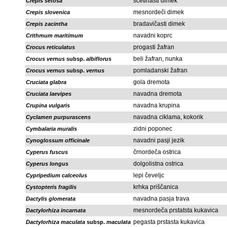
ščetinasti dimek
Crepis setosa
mesnordeči dimek
Crepis slovenica
bradavičasti dimek
Crepis zacintha
navadni koprc
Crithmum maritimum
progasti žafran
Crocus reticulatus
beli žafran, nunka
Crocus vernus
subsp.
albiflorus
pomladanski žafran
Crocus vernus
subsp.
vernus
gola dremota
Cruciata glabra
navadna dremota
Cruciata laevipes
navadna krupina
Crupina vulgaris
navadna ciklama, kokorik
Cyclamen purpurascens
zidni poponec
Cymbalaria muralis
navadni pasji jezik
Cynoglossum officinale
črnordeča ostrica
Cyperus fuscus
dolgolistna ostrica
Cyperus longus
lepi čeveljc
Cypripedium calceolus
krhka priščanica
Cystopteris fragilis
navadna pasja trava
Dactylis glomerata
mesnordeča prstatsta kukavica
Dactylorhiza incarnata
pegasta prstasta kukavica
Dactylorhiza maculata
subsp.
maculata