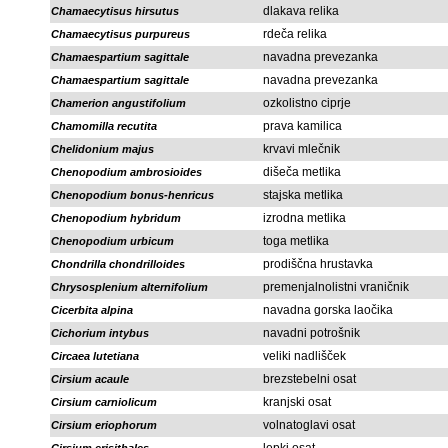
dlakava relika
Chamaecytisus hirsutus
rdeča relika
Chamaecytisus purpureus
navadna prevezanka
Chamaespartium sagittale
navadna prevezanka
Chamaespartium sagittale
ozkolistno ciprje
Chamerion angustifolium
prava kamilica
Chamomilla recutita
krvavi mlečnik
Chelidonium majus
dišeča metlika
Chenopodium ambrosioides
stajska metlika
Chenopodium bonus-henricus
izrodna metlika
Chenopodium hybridum
toga metlika
Chenopodium urbicum
prodiščna hrustavka
Chondrilla chondrilloides
premenjalnolistni vraničnik
Chrysosplenium alternifolium
navadna gorska laočika
Cicerbita alpina
navadni potrošnik
Cichorium intybus
veliki nadlišček
Circaea lutetiana
brezstebelni osat
Cirsium acaule
kranjski osat
Cirsium carniolicum
volnatoglavi osat
Cirsium eriophorum