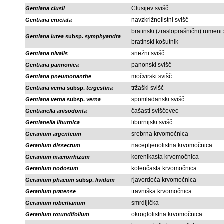
Clusijev svišč
Gentiana clusii
navzkrižnolistni svišč
Gentiana cruciata
bratinski (zrasloprašnični) rumeni 
Gentiana lutea
subsp.
symphyandra
bratinski košutnik
snežni svišč
Gentiana nivalis
panonski svišč
Gentiana pannonica
močvirski svišč
Gentiana pneumonanthe
tržaški svišč
Gentiana verna
subsp.
tergestina
spomladanski svišč
Gentiana verna
subsp.
verna
čašasti sviščevec
Gentianella anisodonta
liburnijski svišč
Gentianella liburnica
srebrna krvomočnica
Geranium argenteum
nacepljenolistna krvomočnica
Geranium dissectum
korenikasta krvomočnica
Geranium macrorrhizum
kolenčasta krvomočnica
Geranium nodosum
rjavordeča krvomočnica
Geranium phaeum
subsp.
lividum
travniška krvomočnica
Geranium pratense
smrdljička
Geranium robertianum
okroglolistna krvomočnica
Geranium rotundifolium