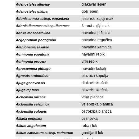
dlakavai lepen
Adenostyles alliariae
goli lepen
Adenostyles glabra
jesenski zajčji mak
Adonis annua
subsp.
cupaniana
žareči zajčji mak
Adonis flammea
subsp.
flammea
navadna pižmica
Adoxa moschatellina
navadna regačica
Aegopodium podagraria
navadna kamnica
Aethionema saxatile
navadni repik
Agrimonia eupatoria
vitki repik
Agrimonia procera
navadni kokalj
Agrostemma githago
plazeča šopulja
Agrostis stolonifera
dlakavi skrečnik
Ajuga genevensis
plazeči skrečnik
Ajuga reptans
vitka plahtica
Alchemilla micans
velebitska plahtica
Alchemilla velebitica
ostrokrpa plahtica
Alchemilla vulgaris
česnovka
Alliaria petiolata
robati luk
Allium angulosum
gredljasti luk
Allium carinatum
subsp.
carinatum