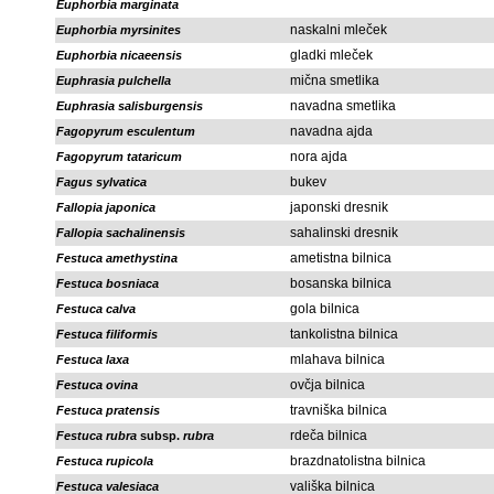
Euphorbia marginata
naskalni mleček
Euphorbia myrsinites
gladki mleček
Euphorbia nicaeensis
mična smetlika
Euphrasia pulchella
navadna smetlika
Euphrasia salisburgensis
navadna ajda
Fagopyrum esculentum
nora ajda
Fagopyrum tataricum
bukev
Fagus sylvatica
japonski dresnik
Fallopia japonica
sahalinski dresnik
Fallopia sachalinensis
ametistna bilnica
Festuca amethystina
bosanska bilnica
Festuca bosniaca
gola bilnica
Festuca calva
tankolistna bilnica
Festuca filiformis
mlahava bilnica
Festuca laxa
ovčja bilnica
Festuca ovina
travniška bilnica
Festuca pratensis
rdeča bilnica
Festuca rubra
subsp.
rubra
brazdnatolistna bilnica
Festuca rupicola
vališka bilnica
Festuca valesiaca