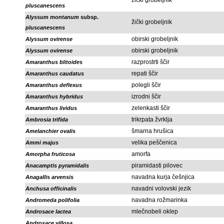
žički grobeljnik
pluscanescens
Alyssum montanum
subsp.
žički grobeljnik
pluscanescens
obirski grobeljnik
Alyssum ovirense
obirski grobeljnik
Alyssum ovirense
razprostrti ščir
Amaranthus blitoides
repati ščir
Amaranthus caudatus
polegli ščir
Amaranthus deflexus
izrodni ščir
Amaranthus hybridus
zelenkasti ščir
Amaranthus lividus
trikrpata žvrklja
Ambrosia trifida
šmarna hrušica
Amelanchier ovalis
velika peščenica
Ammi majus
amorfa
Amorpha fruticosa
piramidasti pilovec
Anacamptis pyramidalis
navadna kurja češnjica
Anagallis arvensis
navadni volovski jezik
Anchusa officinalis
navadna rožmarinka
Andromeda polifolia
mlečnobeli oklep
Androsace lactea
Androsace villosa