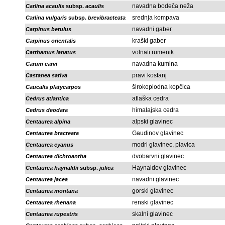
navadna bodeča neža
Carlina acaulis
subsp.
acaulis
srednja kompava
Carlina vulgaris
subsp.
brevibracteata
navadni gaber
Carpinus betulus
kraški gaber
Carpinus orientalis
volnati rumenik
Carthamus lanatus
navadna kumina
Carum carvi
pravi kostanj
Castanea sativa
širokoplodna kopčica
Caucalis platycarpos
atlaška cedra
Cedrus atlantica
himalajska cedra
Cedrus deodara
alpski glavinec
Centaurea alpina
Gaudinov glavinec
Centaurea bracteata
modri glavinec, plavica
Centaurea cyanus
dvobarvni glavinec
Centaurea dichroantha
Haynaldov glavinec
Centaurea haynaldii
subsp.
julica
navadni glavinec
Centaurea jacea
gorski glavinec
Centaurea montana
renski glavinec
Centaurea rhenana
skalni glavinec
Centaurea rupestris