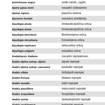
veliki odolin, zajčki
Antirrhinum majus
navadni srakoperec
Apera spica-venti
plazeča zelena
Apium repens
navadna smrdljivka
Aposeris foetida
črnikastovijolična orlica
Aquilegia atrata
črnikastovijolična orlica
Aquilegia atrata
Bertolonijeva orlica
Aquilegia bertolonii
Einselejeva orlica
Aquilegia einseleana
velecvetna orlica
Aquilegia nigricans
navadna orlica
Aquilegia vulgaris
navadni repnjakovec
Arabidopsis thaliana
alpski repnjak
Arabis alpina
subsp.
alpina
kavkaški repnjak
Arabis alpina
subsp.
caucasica
češuljasti repnjak
Arabis ciliata
dlakavi repnjak
Arabis hirsuta
zidni repnjak
Arabis muralis
malocvetni repnjak
Arabis pauciflora
Scopolijev repnjak
Arabis scopoliana
slokastoplodni repnjak
Arabis turrita
bohinjski repnjak
Arabis vochinensis