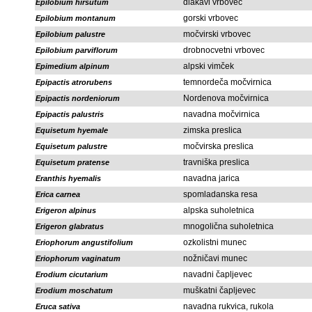
dlakavi vrbovec
Epilobium hirsutum
gorski vrbovec
Epilobium montanum
močvirski vrbovec
Epilobium palustre
drobnocvetni vrbovec
Epilobium parviflorum
alpski vimček
Epimedium alpinum
temnordeča močvirnica
Epipactis atrorubens
Nordenova močvirnica
Epipactis nordeniorum
navadna močvirnica
Epipactis palustris
zimska preslica
Equisetum hyemale
močvirska preslica
Equisetum palustre
travniška preslica
Equisetum pratense
navadna jarica
Eranthis hyemalis
spomladanska resa
Erica carnea
alpska suholetnica
Erigeron alpinus
mnogolična suholetnica
Erigeron glabratus
ozkolistni munec
Eriophorum angustifolium
nožničavi munec
Eriophorum vaginatum
navadni čapljevec
Erodium cicutarium
muškatni čapljevec
Erodium moschatum
navadna rukvica, rukola
Eruca sativa