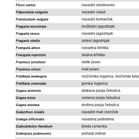
navadni smokvovec
Ficus carica
navadni oslad
Filipendula vulgaris
navadni komarček
Foeniculum vulgare
muškatni jagodnjak
Fragaria moschata
navadni jagodnjak
Fragaria vesca
zeleni jagodnjak
Fragaria viridis
navadna krhlika
Frangula alnus
skalna krhlika
Frangula rupestris
veliki jesen
Fraxinus excelsior
mali jesen
Fraxinus ornus
močvirska logarica, močvirski tuli
Fritillaria meleagris
gorska logarica
Fritillaria orientalis
dlakava pasja čebulica
Gagea arvensis
rumena pasja čebulica
Gagea lutea
drobna pasja čebulica
Gagea minima
navadni mali zvonček
Galanthus nivalis
navadna jastrebina
Galega officinalis
bleda rumenka
Galeobdolon flavidum
puhasti zebrat
Galeopsis pubescens