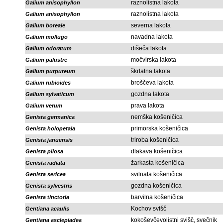
raznolistna lakota
Galium anisophyllon
raznolistna lakota
Galium anisophyllon
severna lakota
Galium boreale
navadna lakota
Galium mollugo
dišeča lakota
Galium odoratum
močvirska lakota
Galium palustre
škrlatna lakota
Galium purpureum
broščeva lakota
Galium rubioides
gozdna lakota
Galium sylvaticum
prava lakota
Galium verum
nemška košeničica
Genista germanica
primorska košeničica
Genista holopetala
triroba košeničica
Genista januensis
dlakava košeničica
Genista pilosa
žarkasta košeničica
Genista radiata
svilnata košeničica
Genista sericea
gozdna košeničica
Genista sylvestris
barvilna košeničica
Genista tinctoria
Kochov svišč
Gentiana acaulis
kokoševčevolistni svišč, svečnik
Gentiana asclepiadea