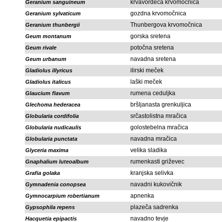
krvavordeča krvomočnica
Geranium sanguineum
gozdna krvomočnica
Geranium sylvaticum
Thunbergova krvomočnica
Geranium thunbergii
gorska sretena
Geum montanum
potočna sretena
Geum rivale
navadna sretena
Geum urbanum
ilirski meček
Gladiolus illyricus
laški meček
Gladiolus italicus
rumena ceduljka
Glaucium flavum
bršljanasta grenkuljica
Glechoma hederacea
srčastolistna mračica
Globularia cordifolia
golostebelna mračica
Globularia nudicaulis
navadna mračica
Globularia punctata
velika sladika
Glyceria maxima
rumenkasti griževec
Gnaphalium luteoalbum
kranjska selivka
Grafia golaka
navadni kukovičnik
Gymnadenia conopsea
apnenka
Gymnocarpium robertianum
plazeča sadrenka
Gypsophila repens
navadno tevje
Hacquetia epipactis