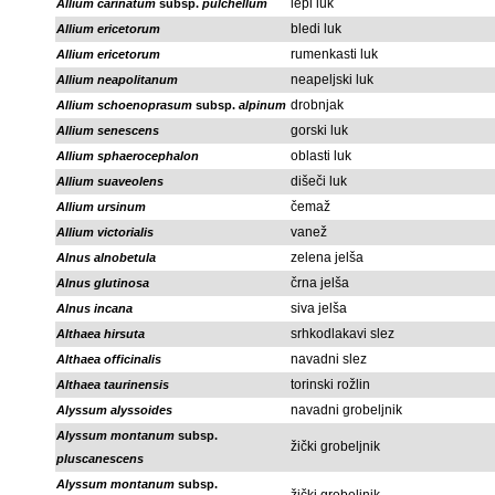
lepi luk
Allium carinatum
subsp.
pulchellum
bledi luk
Allium ericetorum
rumenkasti luk
Allium ericetorum
neapeljski luk
Allium neapolitanum
drobnjak
Allium schoenoprasum
subsp.
alpinum
gorski luk
Allium senescens
oblasti luk
Allium sphaerocephalon
dišeči luk
Allium suaveolens
čemaž
Allium ursinum
vanež
Allium victorialis
zelena jelša
Alnus alnobetula
črna jelša
Alnus glutinosa
siva jelša
Alnus incana
srhkodlakavi slez
Althaea hirsuta
navadni slez
Althaea officinalis
torinski rožlin
Althaea taurinensis
navadni grobeljnik
Alyssum alyssoides
Alyssum montanum
subsp.
žički grobeljnik
pluscanescens
Alyssum montanum
subsp.