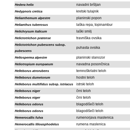
navadni bršljan
Hedera helix
kretski tulajnik
Hedypnois cretica
planinski popon
Helianthemum alpestre
laška repa, topinambur
Helianthus tuberosus
laški smilj
Helichrysum italicum
travniška ovsika
Helictotrichon pratense
Helictotrichon pubescens
subsp.
puhasta ovsika
pubescens
planinski slanozor
Heliosperma alpestre
navadna posončnica
Heliotropium europaeum
temnoškrlatni teloh
Helleborus atrorubens
hostni teloh
Helleborus dumetorum
istrski teloh
Helleborus multifidus
subsp.
istriacus
črni teloh
Helleborus niger
črni teloh
Helleborus niger
blagodišeči teloh
Helleborus odorus
blagodišeči teloh
Helleborus odorus
rumenorjava maslenica
Hemerocallis fulva
rumena maslenica
Hemerocallis lilioasphodelus