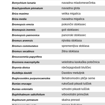
navadna mladomesečinka
Botrychium lunaria
navadna glota
Brachypodium pinnatum
velika migalica
Briza maxima
navadna migalica
Briza media
pokončni stoklasec
Bromopsis erecta
goli stoklasec
Bromopsis inermis
panonski stoklasec
Bromopsis pannonica
njivska stoklasa
Bromus arvensis
spremenljiva stoklasa
Bromus commutatus
žitna stoklasa
Bromus secalinus
Broussonetia papyrifera
velelistna kavkaška potočnica
Brunnera macrophylla
rdečejagodasti bluščec
Bryonia dioica
Davidov metuljnik
Buddleja davidii
škrlatnomodro ptičje seme
Buglossoides purpurocaerulea
rukvičasti pikasti lušček
Bunias erucago
vzhodni pikasti lušček
Bunias orientalis
vrbovolistni primožek
Buphthalmum salicifolium
skalna prerast
Bupleurum petraeum