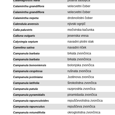
pisana šašuljica
Calamagrostis varia
velecvetni čober
Calamintha grandiflora
velecvetni čober
Calamintha grandiflora
drobnolistni čober
Calamintha nepeta
njivski ognjič
Calendula arvensis
močvirska kačunka
Calla palustris
jesenska vresa
Calluna vulgaris
navadni plotni slak
Calystegia sepium
navadni riček
Camelina sativa
brkata zvončnica
Campanula barbata
brkata zvončnica
Campanula barbata
bolonjska zvončica
Campanula bononiensis
rušnata zvončica
Campanula cespitosa
Justinova zvončica
Campanula justiniana
širokolistna zvončica
Campanula latifolia
razprostrta zvončica
Campanula patula
piramidasta zvončica
Campanula pyramidalis
repuščevolistna zvončica
Campanula rapunculoides
repuščeva zvončica
Campanula rapunculus
okroglolistna zvončnica
Campanula rotundifolia