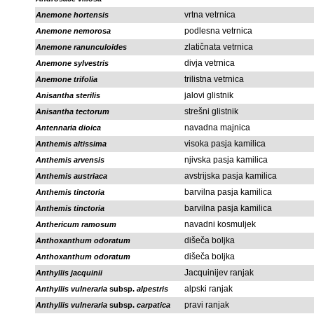
vrtna vetrnica
Anemone hortensis
podlesna vetrnica
Anemone nemorosa
zlatičnata vetrnica
Anemone ranunculoides
divja vetrnica
Anemone sylvestris
trilistna vetrnica
Anemone trifolia
jalovi glistnik
Anisantha sterilis
strešni glistnik
Anisantha tectorum
navadna majnica
Antennaria dioica
visoka pasja kamilica
Anthemis altissima
njivska pasja kamilica
Anthemis arvensis
avstrijska pasja kamilica
Anthemis austriaca
barvilna pasja kamilica
Anthemis tinctoria
barvilna pasja kamilica
Anthemis tinctoria
navadni kosmuljek
Anthericum ramosum
dišeča boljka
Anthoxanthum odoratum
dišeča boljka
Anthoxanthum odoratum
Jacquinijev ranjak
Anthyllis jacquinii
alpski ranjak
Anthyllis vulneraria
subsp.
alpestris
pravi ranjak
Anthyllis vulneraria
subsp.
carpatica