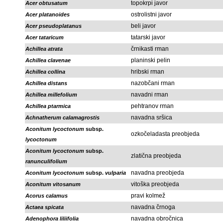
topokrpi javor
Acer obtusatum
ostrolistni javor
Acer platanoides
beli javor
Acer pseudoplatanus
tatarski javor
Acer tataricum
črnikasti rman
Achillea atrata
planinski pelin
Achillea clavenae
hribski rman
Achillea collina
nazobčani rman
Achillea distans
navadni rman
Achillea millefolium
pehtranov rman
Achillea ptarmica
navadna sršica
Achnatherum calamagrostis
Aconitum lycoctonum
subsp.
ozkočeladasta preobjeda
lycoctonum
Aconitum lycoctonum
subsp.
zlatična preobjeda
ranunculifolium
navadna preobjeda
Aconitum lycoctonum
subsp.
vulparia
vitoška preobjeda
Aconitum vitosanum
pravi kolmež
Acorus calamus
navadna črnoga
Actaea spicata
navadna obročnica
Adenophora liliifolia