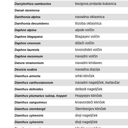
bezgova prstasta kukavica
Dactylorhiza sambucina
Danaë racemosa
navadna oklasnica
Danthonia alpina
trizoba oklasnica
Danthonia decumbens
alpski volčin
Daphne alpina
Blagayev volčin
Daphne blagayana
dišeči volčin
Daphne cneorum
lovorolistni volčin
Daphne laureola
navadni volčin
Daphne mezereum
navadni kristavec
Datura stramonium
navadna dojcija
Deutzia scabra
srhki klinček
Dianthus armeria
navadni nageljček, kartavžar
Dianthus carthusianorum
deltasti nageljček
Dianthus deltoides
Hoppejev klinček
Dianthus plumarius
subsp.
hoppei
krvavordeči klinček
Dianthus sanguineus
Sternbergov klinček
Dianthus sternbergii
divji nageljček
Dianthus sylvestris
divji nageljček
Dianthus sylvestris