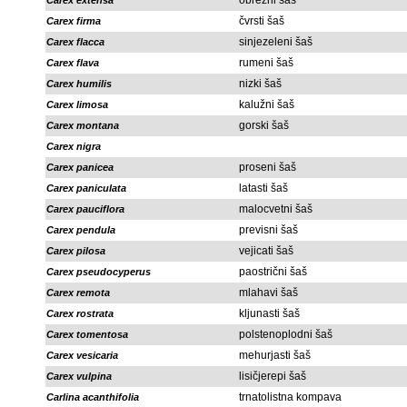
obrežni šaš
Carex extensa
čvrsti šaš
Carex firma
sinjezeleni šaš
Carex flacca
rumeni šaš
Carex flava
nizki šaš
Carex humilis
kalužni šaš
Carex limosa
gorski šaš
Carex montana
Carex nigra
proseni šaš
Carex panicea
latasti šaš
Carex paniculata
malocvetni šaš
Carex pauciflora
previsni šaš
Carex pendula
vejicati šaš
Carex pilosa
paostrični šaš
Carex pseudocyperus
mlahavi šaš
Carex remota
kljunasti šaš
Carex rostrata
polstenoplodni šaš
Carex tomentosa
mehurjasti šaš
Carex vesicaria
lisičjerepi šaš
Carex vulpina
trnatolistna kompava
Carlina acanthifolia