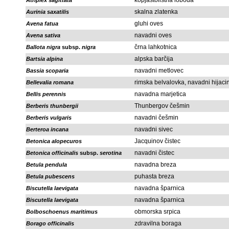
kopjastolistna loboda
Atriplex sagittata
skalna zlatenka
Aurinia saxatilis
gluhi oves
Avena fatua
navadni oves
Avena sativa
črna lahkotnica
Ballota nigra
subsp.
nigra
alpska barčija
Bartsia alpina
navadni metlovec
Bassia scoparia
rimska belvalovka, navadni hijacin
Bellevalia romana
navadna marjetica
Bellis perennis
Thunbergov češmin
Berberis thunbergii
navadni češmin
Berberis vulgaris
navadni sivec
Berteroa incana
Jacquinov čistec
Betonica alopecuros
navadni čistec
Betonica officinalis
subsp.
serotina
navadna breza
Betula pendula
puhasta breza
Betula pubescens
navadna šparnica
Biscutella laevigata
navadna šparnica
Biscutella laevigata
obmorska srpica
Bolboschoenus maritimus
zdravilna boraga
Borago officinalis