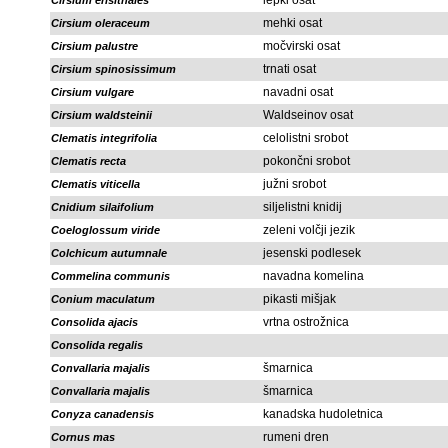
lepki osat
Cirsium erisithales
mehki osat
Cirsium oleraceum
močvirski osat
Cirsium palustre
trnati osat
Cirsium spinosissimum
navadni osat
Cirsium vulgare
Waldseinov osat
Cirsium waldsteinii
celolistni srobot
Clematis integrifolia
pokončni srobot
Clematis recta
južni srobot
Clematis viticella
siljelistni knidij
Cnidium silaifolium
zeleni volčji jezik
Coeloglossum viride
jesenski podlesek
Colchicum autumnale
navadna komelina
Commelina communis
pikasti mišjak
Conium maculatum
vrtna ostrožnica
Consolida ajacis
Consolida regalis
šmarnica
Convallaria majalis
šmarnica
Convallaria majalis
kanadska hudoletnica
Conyza canadensis
rumeni dren
Cornus mas