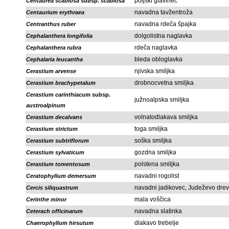
poljski glavinec
Centaurea scabiosa
subsp.
scabiosa
navadna tavžentroža
Centaurium erythraea
navadna rdeča špajka
Centranthus ruber
dolgolistna naglavka
Cephalanthera longifolia
rdeča naglavka
Cephalanthera rubra
bleda obloglavka
Cephalaria leucantha
njivska smiljka
Cerastium arvense
drobnocvetna smiljka
Cerastium brachypetalum
Cerastium carinthiacum
subsp.
južnoalpska smiljka
austroalpinum
volnatodlakava smiljka
Cerastium decalvans
toga smiljka
Cerastium strictum
soška smiljka
Cerastium subtriflorum
gozdna smiljka
Cerastium sylvaticum
polstena smiljka
Cerastium tomentosum
navadni rogolist
Ceratophyllum demersum
navadni jadikovec, Judeževo dre
Cercis siliquastrum
mala voščica
Cerinthe minor
navadna slatinka
Ceterach officinarum
dlakavo trebelje
Chaerophyllum hirsutum