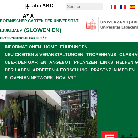
abc
ABC
+
-
A
A
BOTANISCHER GARTEN DER UNIVERSITÄT
(SLOWENIEN)
LJUBLJANA
BIOTECHNISCHE FAKULTÄT
INFORMATIONEN
HOME
FÜHRUNGEN
NEUIGKEITEN & VERANSTALTUNGEN
TROPENHAUS
GLASHAU
ÜBER DEN GARTEN
ANGEBOT
PFLANZEN
LINKS
HELFEN 
DER LADEN
ARBEITEN & FORSCHUNG
PRÄSENZ IN MEDIEN
SLOVENIAN NETWORK
NOVI VRT