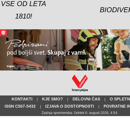
VSE OD LETA
BIODIVE
1810!
KONTAKTI
KJE SMO?
DELOVNI ČAS
O SPLETN
|
|
|
ISSN C507-5432
IZJAVA O DOSTOPNOSTI
POVRATNE I
|
|
Zadnja sprememba: četrtek 6. avgust 2026, 4:54.