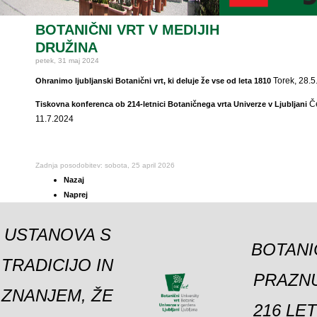
BOTANIČNI VRT V MEDIJIH
DRUŽINA
petek, 31 maj 2024
Torek, 28.5
Ohranimo ljubljanski Botanični vrt, ki deluje že vse od leta 1810
Če
Tiskovna konferenca ob 214-letnici Botaničnega vrta Univerze v Ljubljani
11.7.2024
Zadnja posodobitev: sobota, 25 april 2026
Nazaj
Naprej
USTANOVA S
BOTANI
TRADICIJO IN
PRAZNU
ZNANJEM, ŽE
216 LE