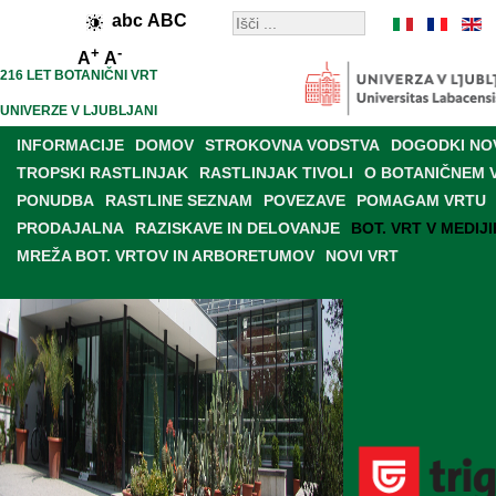
abc
ABC
+
-
A
A
216 LET BOTANIČNI VRT
UNIVERZE V LJUBLJANI
INFORMACIJE
DOMOV
STROKOVNA VODSTVA
DOGODKI NO
TROPSKI RASTLINJAK
RASTLINJAK TIVOLI
O BOTANIČNEM 
PONUDBA
RASTLINE SEZNAM
POVEZAVE
POMAGAM VRTU
PRODAJALNA
RAZISKAVE IN DELOVANJE
BOT. VRT V MEDIJI
MREŽA BOT. VRTOV IN ARBORETUMOV
NOVI VRT