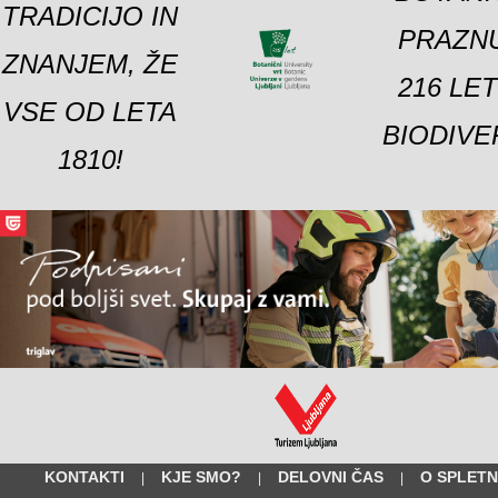
TRADICIJO IN
PRAZNU
ZNANJEM, ŽE
216 LE
VSE OD LETA
BIODIVE
1810!
KONTAKTI
KJE SMO?
DELOVNI ČAS
O SPLETN
|
|
|