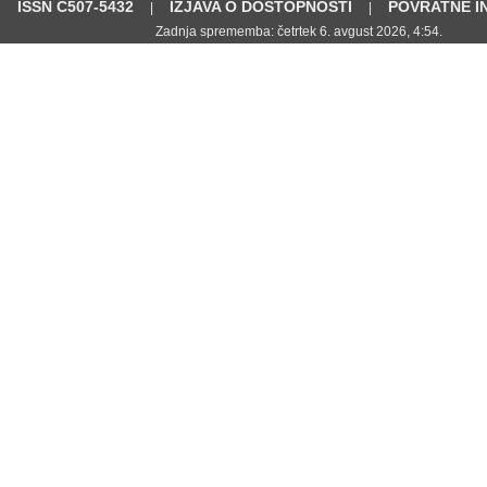
ISSN C507-5432
IZJAVA O DOSTOPNOSTI
POVRATNE I
|
|
Zadnja sprememba: četrtek 6. avgust 2026, 4:54.