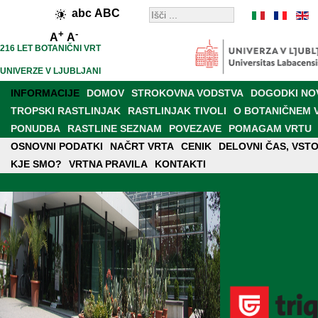
abc
ABC
+
-
A
A
216 LET BOTANIČNI VRT
UNIVERZE V LJUBLJANI
INFORMACIJE
DOMOV
STROKOVNA VODSTVA
DOGODKI NO
TROPSKI RASTLINJAK
RASTLINJAK TIVOLI
O BOTANIČNEM 
PONUDBA
RASTLINE SEZNAM
POVEZAVE
POMAGAM VRTU
OSNOVNI PODATKI
PRODAJALNA
RAZISKAVE IN DELOVANJE
NAČRT VRTA
CENIK
DELOVNI ČAS, VST
BOT. VRT V MEDIJI
KJE SMO?
MREŽA BOT. VRTOV IN ARBORETUMOV
VRTNA PRAVILA
KONTAKTI
NOVI VRT