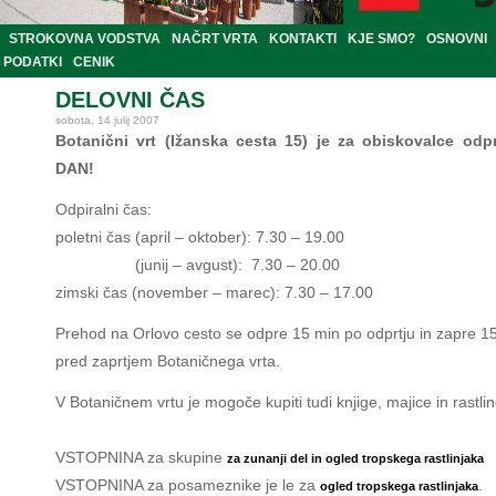
STROKOVNA VODSTVA
NAČRT VRTA
KONTAKTI
KJE SMO?
OSNOVNI
PODATKI
CENIK
DELOVNI ČAS
sobota, 14 julij 2007
Botanični vrt (Ižanska cesta 15) je za obiskovalce od
DAN!
Odpiralni čas:
poletni čas (april – oktober): 7.30 – 19.00
(junij
–
avgust): 7.30 – 20.00
zimski čas (november – marec): 7.30 – 17.00
Prehod na Orlovo cesto se odpre 15 min po odprtju in zapre 1
pred zaprtjem Botaničnega vrta.
V Botaničnem vrtu je mogoče kupiti tudi knjige, majice in rastlin
VSTOPNINA za skupine
za zunanji del in ogled tropskega rastlinjaka
VSTOPNINA za posameznike je le za
.
ogled tropskega rastlinjaka