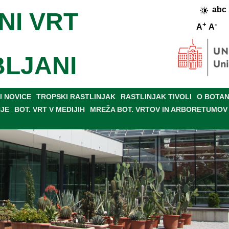
abc
NI VRT
+
-
A
A
BLJANI
 NOVICE
TROPSKI RASTLINJAK
RASTLINJAK TIVOLI
O BOTAN
NJE
BOT. VRT V MEDIJIH
MREŽA BOT. VRTOV IN ARBORETUMOV