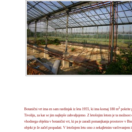
2
Botanični vrt ima en sam rastlinjak iz leta 1955, ki ima komaj 180 m
pokrite 
Tivoliju, za kar se jim najlepše zahvaljujemo. Z letošnjim letom je ta možnos
vhodnega objekta v botanični vrt, ki pa je zaradi pomanjkanja prostorov v Bi
objekt je že začel propadati. V letošnjem letu smo z nekajletnim varčevanjem