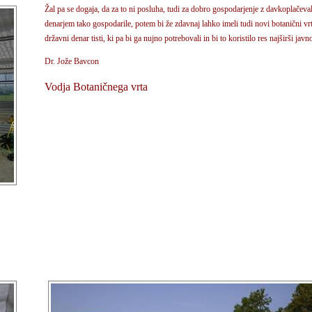
Žal pa se dogaja, da za to ni posluha, tudi za dobro gospodarjenje z davkoplačeva
denarjem tako gospodarile, potem bi že zdavnaj lahko imeli tudi novi botanični vrt.
državni denar tisti, ki pa bi ga nujno potrebovali in bi to koristilo res najširši javno
Dr. Jože Bavcon
Vodja Botaničnega vrta