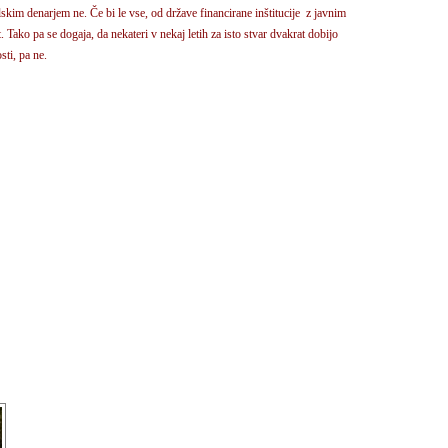
lskim denarjem ne. Če bi le vse, od države financirane inštitucije z javnim
 Tako pa se dogaja, da nekateri v nekaj letih za isto stvar dvakrat dobijo
sti, pa ne.