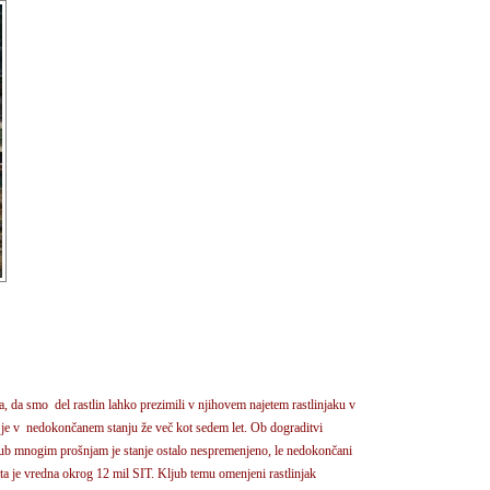
, da smo del rastlin lahko prezimili v njihovem najetem rastlinjaku v
ču je v nedokončanem stanju že več kot sedem let. Ob dograditvi
ljub mnogim prošnjam je stanje ostalo nespremenjeno, le nedokončani
ta je vredna okrog 12 mil SIT. Kljub temu omenjeni rastlinjak