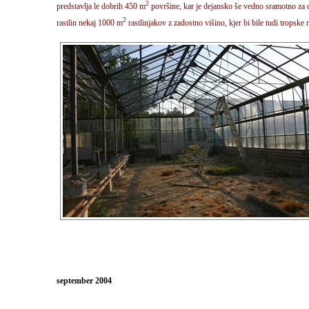
2
predstavlja le dobrih 450 m
površine, kar je dejansko še vedno sramotno za 
2
rastlin nekaj 1000 m
rastlinjakov z zadostno višino, kjer bi bile tudi tropske 
september 2004