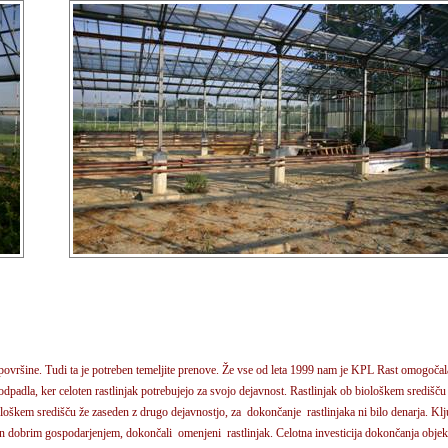
površine. Tudi ta je potreben temeljite prenove. Že vse od leta 1999 nam je KPL Rast omogočala
t odpadla, ker celoten rastlinjak potrebujejo za svojo dejavnost. Rastlinjak ob biološkem središ
ološkem središču že zaseden z drugo dejavnostjo, za dokončanje rastlinjaka ni bilo denarja. K
 in dobrim gospodarjenjem, dokončali omenjeni rastlinjak. Celotna investicija dokončanja objek