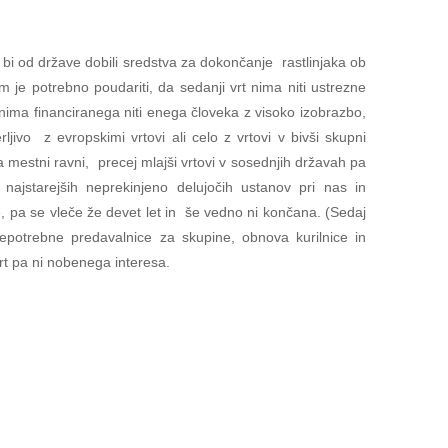
i od države dobili sredstva za dokončanje rastlinjaka ob
m je potrebno poudariti, da sedanji vrt nima niti ustrezne
ima financiranega niti enega človeka z visoko izobrazbo,
ljivo z evropskimi vrtovi ali celo z vrtovi v bivši skupni
mestni ravni, precej mlajši vrtovi v sosednjih državah pa
ajstarejših neprekinjeno delujočih ustanov pri nas in
 pa se vleče že devet let in še vedno ni končana. (Sedaj
repotrebne predavalnice za skupine, obnova kurilnice in
vrt pa ni nobenega interesa.