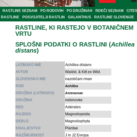
RASTLINE SEZNAM
PO RODOVIH
PO DRUŽINAH
RDEČI SEZNAM
CITE
RASTLINE
POSVOJITELJI RASTLIN
GALANTHUS
RASTLINE SLOVENIJE
RASTLINE, KI RASTEJO V BOTANIČNEM
VRTU
SPLOŠNI PODATKI O RASTLINI (
Achillea
distans
)
LATINSKO IME
Achillea distans
AVTOR
Waldst. & Kitt ex Wild.
SLOVENSKO IME
nazobčani rman
ROD
Achillea
DRUŽINA (LATINSKO)
Asteraceae
DRUŽINA
nebinovke
RED
Asterales
RAZRED
Magnoliopsida
DEBLO
Magnoliophyta
KRALJESTVO
Plantae
RAZŠIRJENOST
J in JZ Evropa