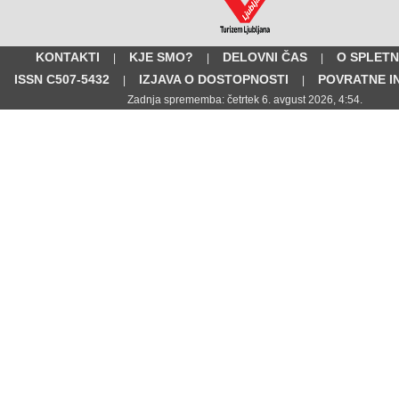
KONTAKTI
KJE SMO?
DELOVNI ČAS
O SPLETN
|
|
|
ISSN C507-5432
IZJAVA O DOSTOPNOSTI
POVRATNE I
|
|
Zadnja sprememba: četrtek 6. avgust 2026, 4:54.