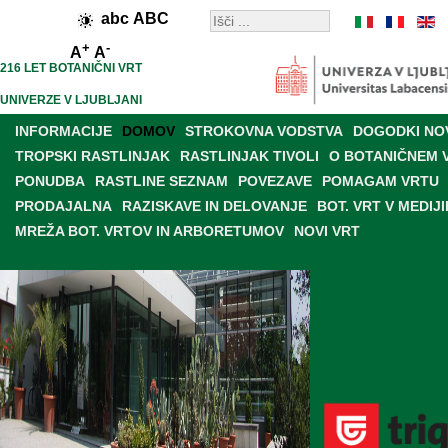
abc
ABC
+
-
A
A
216 LET BOTANIČNI VRT
UNIVERZE V LJUBLJANI
INFORMACIJE
DOMOV
STROKOVNA VODSTVA
DOGODKI NO
TROPSKI RASTLINJAK
RASTLINJAK TIVOLI
O BOTANIČNEM 
PONUDBA
RASTLINE SEZNAM
POVEZAVE
POMAGAM VRTU
PRODAJALNA
RAZISKAVE IN DELOVANJE
BOT. VRT V MEDIJI
MREŽA BOT. VRTOV IN ARBORETUMOV
NOVI VRT