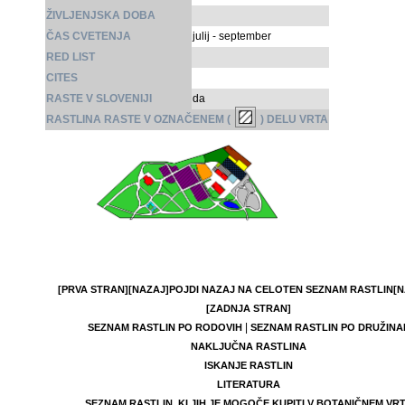
ŽIVLJENJSKA DOBA
ČAS CVETENJA
julij - september
RED LIST
CITES
RASTE V SLOVENIJI
da
RASTLINA RASTE V OZNAČENEM (
) DELU VRTA
[PRVA STRAN]
[NAZAJ]
POJDI NAZAJ NA CELOTEN SEZNAM RASTLIN
[N
[ZADNJA STRAN]
|
SEZNAM RASTLIN PO RODOVIH
SEZNAM RASTLIN PO DRUŽINA
NAKLJUČNA RASTLINA
ISKANJE RASTLIN
LITERATURA
SEZNAM RASTLIN, KI JIH JE MOGOČE KUPITI V BOTANIČNEM VR