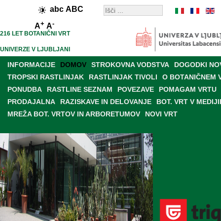
abc
ABC
+
-
A
A
216 LET BOTANIČNI VRT
UNIVERZE V LJUBLJANI
INFORMACIJE
DOMOV
STROKOVNA VODSTVA
DOGODKI NO
TROPSKI RASTLINJAK
RASTLINJAK TIVOLI
O BOTANIČNEM 
PONUDBA
RASTLINE SEZNAM
POVEZAVE
POMAGAM VRTU
PRODAJALNA
RAZISKAVE IN DELOVANJE
BOT. VRT V MEDIJI
MREŽA BOT. VRTOV IN ARBORETUMOV
NOVI VRT