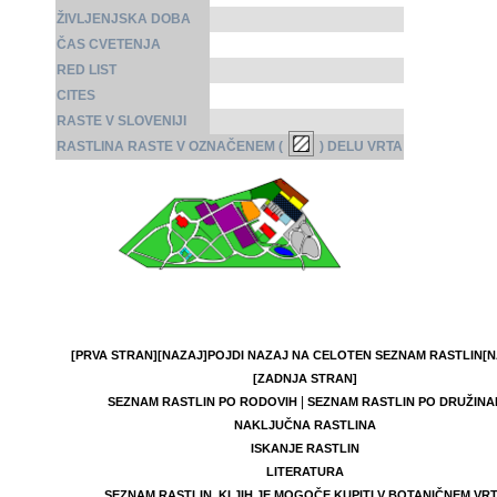
ŽIVLJENJSKA DOBA
ČAS CVETENJA
RED LIST
CITES
RASTE V SLOVENIJI
RASTLINA RASTE V OZNAČENEM (
) DELU VRTA
[PRVA STRAN]
[NAZAJ]
POJDI NAZAJ NA CELOTEN SEZNAM RASTLIN
[N
[ZADNJA STRAN]
|
SEZNAM RASTLIN PO RODOVIH
SEZNAM RASTLIN PO DRUŽINA
NAKLJUČNA RASTLINA
ISKANJE RASTLIN
LITERATURA
SEZNAM RASTLIN, KI JIH JE MOGOČE KUPITI V BOTANIČNEM VR