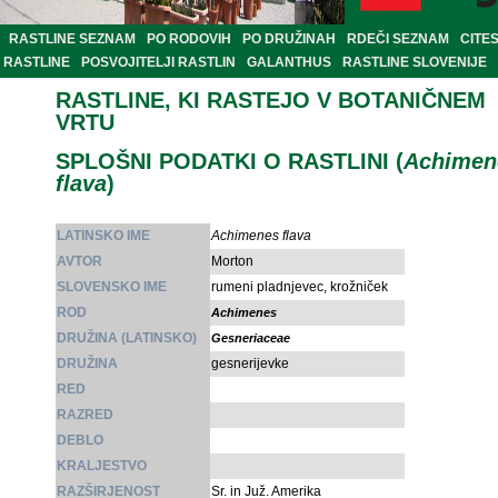
RASTLINE SEZNAM
PO RODOVIH
PO DRUŽINAH
RDEČI SEZNAM
CITE
RASTLINE
POSVOJITELJI RASTLIN
GALANTHUS
RASTLINE SLOVENIJE
RASTLINE, KI RASTEJO V BOTANIČNEM
VRTU
SPLOŠNI PODATKI O RASTLINI (
Achimen
flava
)
LATINSKO IME
Achimenes flava
AVTOR
Morton
SLOVENSKO IME
rumeni pladnjevec, krožniček
ROD
Achimenes
DRUŽINA (LATINSKO)
Gesneriaceae
DRUŽINA
gesnerijevke
RED
RAZRED
DEBLO
KRALJESTVO
RAZŠIRJENOST
Sr. in Juž. Amerika