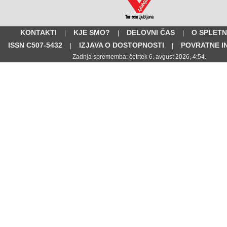
KONTAKTI
KJE SMO?
DELOVNI ČAS
O SPLETN
|
|
|
ISSN C507-5432
IZJAVA O DOSTOPNOSTI
POVRATNE I
|
|
Zadnja sprememba: četrtek 6. avgust 2026, 4:54.