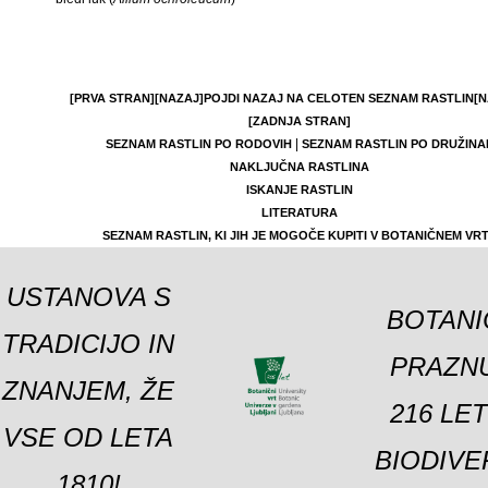
[PRVA STRAN]
[NAZAJ]
POJDI NAZAJ NA CELOTEN SEZNAM RASTLIN
[N
[ZADNJA STRAN]
|
SEZNAM RASTLIN PO RODOVIH
SEZNAM RASTLIN PO DRUŽINA
NAKLJUČNA RASTLINA
ISKANJE RASTLIN
LITERATURA
SEZNAM RASTLIN, KI JIH JE MOGOČE KUPITI V BOTANIČNEM VR
USTANOVA S
BOTANI
TRADICIJO IN
PRAZNU
ZNANJEM, ŽE
216 LE
VSE OD LETA
BIODIVE
1810!