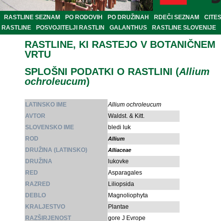
RASTLINE SEZNAM
PO RODOVIH
PO DRUŽINAH
RDEČI SEZNAM
CITE
RASTLINE
POSVOJITELJI RASTLIN
GALANTHUS
RASTLINE SLOVENIJE
RASTLINE, KI RASTEJO V BOTANIČNEM
VRTU
SPLOŠNI PODATKI O RASTLINI (
Allium
ochroleucum
)
LATINSKO IME
Allium ochroleucum
AVTOR
Waldst. & Kitt.
SLOVENSKO IME
bledi luk
ROD
Allium
DRUŽINA (LATINSKO)
Alliaceae
DRUŽINA
lukovke
RED
Asparagales
RAZRED
Liliopsida
DEBLO
Magnoliophyta
KRALJESTVO
Plantae
RAZŠIRJENOST
gore J Evrope