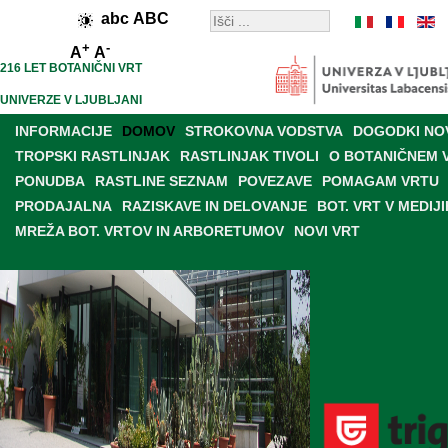
abc
ABC
+
-
A
A
216 LET BOTANIČNI VRT
UNIVERZE V LJUBLJANI
INFORMACIJE
DOMOV
STROKOVNA VODSTVA
DOGODKI NO
TROPSKI RASTLINJAK
RASTLINJAK TIVOLI
O BOTANIČNEM 
PONUDBA
RASTLINE SEZNAM
POVEZAVE
POMAGAM VRTU
PRODAJALNA
RAZISKAVE IN DELOVANJE
BOT. VRT V MEDIJI
MREŽA BOT. VRTOV IN ARBORETUMOV
NOVI VRT