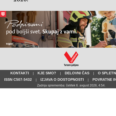
KONTAKTI
KJE SMO?
DELOVNI ČAS
O SPLETN
|
|
|
ISSN C507-5432
IZJAVA O DOSTOPNOSTI
POVRATNE I
|
|
Zadnja sprememba: četrtek 6. avgust 2026, 4:54.