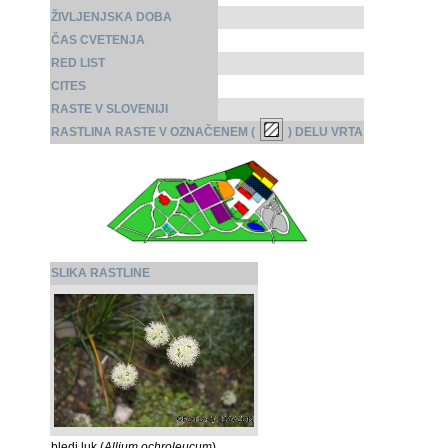
ŽIVLJENJSKA DOBA
ČAS CVETENJA
RED LIST
CITES
RASTE V SLOVENIJI
RASTLINA RASTE V OZNAČENEM (
) DELU VRTA
SLIKA RASTLINE
bledi luk (
Allium ochroleucum
)