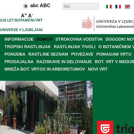
abc
ABC
+
-
A
A
216 LET BOTANIČNI VRT
UNIVERZE V LJUBLJANI
INFORMACIJE
DOMOV
STROKOVNA VODSTVA
DOGODKI NO
TROPSKI RASTLINJAK
RASTLINJAK TIVOLI
O BOTANIČNEM 
PONUDBA
RASTLINE SEZNAM
POVEZAVE
POMAGAM VRTU
PRODAJALNA
RAZISKAVE IN DELOVANJE
BOT. VRT V MEDIJI
MREŽA BOT. VRTOV IN ARBORETUMOV
NOVI VRT