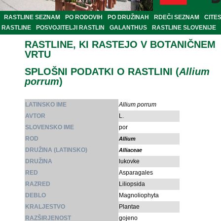
RASTLINE SEZNAM
PO RODOVIH
PO DRUŽINAH
RDEČI SEZNAM
CITE
RASTLINE
POSVOJITELJI RASTLIN
GALANTHUS
RASTLINE SLOVENIJE
RASTLINE, KI RASTEJO V BOTANIČNEM
VRTU
SPLOŠNI PODATKI O RASTLINI (
Allium
porrum
)
LATINSKO IME
Allium porrum
AVTOR
L.
SLOVENSKO IME
por
ROD
Allium
DRUŽINA (LATINSKO)
Alliaceae
DRUŽINA
lukovke
RED
Asparagales
RAZRED
Liliopsida
DEBLO
Magnoliophyta
KRALJESTVO
Plantae
RAZŠIRJENOST
gojeno