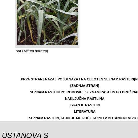
por (
Allium porrum
)
[PRVA STRAN]
[NAZAJ]
POJDI NAZAJ NA CELOTEN SEZNAM RASTLIN
[N
[ZADNJA STRAN]
|
SEZNAM RASTLIN PO RODOVIH
SEZNAM RASTLIN PO DRUŽINA
NAKLJUČNA RASTLINA
ISKANJE RASTLIN
LITERATURA
SEZNAM RASTLIN, KI JIH JE MOGOČE KUPITI V BOTANIČNEM VR
USTANOVA S