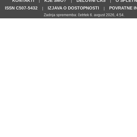
KONTAKTI
KJE SMO?
DELOVNI ČAS
O SPLETN
|
|
|
ISSN C507-5432
IZJAVA O DOSTOPNOSTI
POVRATNE I
|
|
Zadnja sprememba: četrtek 6. avgust 2026, 4:54.