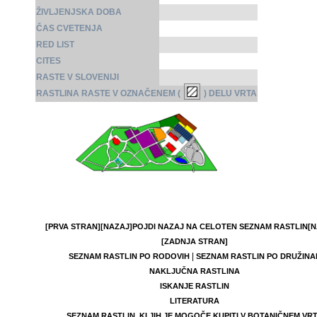
ŽIVLJENJSKA DOBA
ČAS CVETENJA
RED LIST
CITES
RASTE V SLOVENIJI
RASTLINA RASTE V OZNAČENEM (
) DELU VRTA
[PRVA STRAN]
[NAZAJ]
POJDI NAZAJ NA CELOTEN SEZNAM RASTLIN
[N
[ZADNJA STRAN]
|
SEZNAM RASTLIN PO RODOVIH
SEZNAM RASTLIN PO DRUŽINA
NAKLJUČNA RASTLINA
ISKANJE RASTLIN
LITERATURA
SEZNAM RASTLIN, KI JIH JE MOGOČE KUPITI V BOTANIČNEM VR