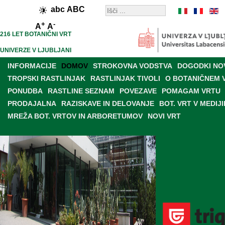
abc
ABC
+
-
A
A
216 LET BOTANIČNI VRT
UNIVERZE V LJUBLJANI
INFORMACIJE
DOMOV
STROKOVNA VODSTVA
DOGODKI NO
TROPSKI RASTLINJAK
RASTLINJAK TIVOLI
O BOTANIČNEM 
PONUDBA
RASTLINE SEZNAM
POVEZAVE
POMAGAM VRTU
PRODAJALNA
RAZISKAVE IN DELOVANJE
BOT. VRT V MEDIJI
MREŽA BOT. VRTOV IN ARBORETUMOV
NOVI VRT