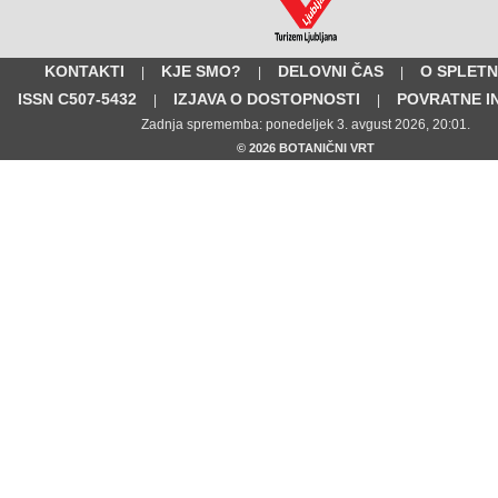
KONTAKTI
KJE SMO?
DELOVNI ČAS
O SPLETN
|
|
|
ISSN C507-5432
IZJAVA O DOSTOPNOSTI
POVRATNE I
|
|
Zadnja sprememba: ponedeljek 3. avgust 2026, 20:01.
© 2026 BOTANIČNI VRT