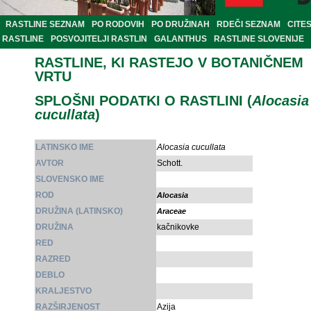
RASTLINE SEZNAM
PO RODOVIH
PO DRUŽINAH
RDEČI SEZNAM
CITE
RASTLINE
POSVOJITELJI RASTLIN
GALANTHUS
RASTLINE SLOVENIJE
RASTLINE, KI RASTEJO V BOTANIČNEM
VRTU
SPLOŠNI PODATKI O RASTLINI (
Alocasia
cucullata
)
LATINSKO IME
Alocasia cucullata
AVTOR
Schott.
SLOVENSKO IME
ROD
Alocasia
DRUŽINA (LATINSKO)
Araceae
DRUŽINA
kačnikovke
RED
RAZRED
DEBLO
KRALJESTVO
RAZŠIRJENOST
Azija