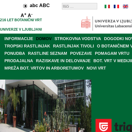
abc
ABC
+
-
A
A
216 LET BOTANIČNI VRT
UNIVERZE V LJUBLJANI
INFORMACIJE
DOMOV
STROKOVNA VODSTVA
DOGODKI NO
TROPSKI RASTLINJAK
RASTLINJAK TIVOLI
O BOTANIČNEM 
PONUDBA
RASTLINE SEZNAM
POVEZAVE
POMAGAM VRTU
PRODAJALNA
RAZISKAVE IN DELOVANJE
BOT. VRT V MEDIJI
MREŽA BOT. VRTOV IN ARBORETUMOV
NOVI VRT