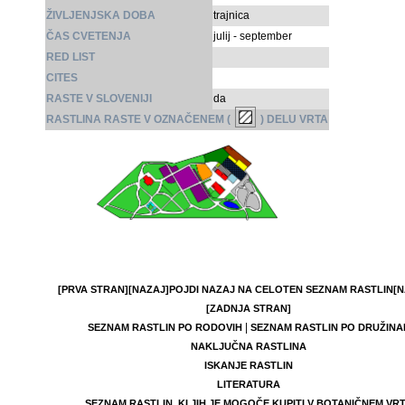
ŽIVLJENJSKA DOBA
trajnica
ČAS CVETENJA
julij - september
RED LIST
CITES
RASTE V SLOVENIJI
da
RASTLINA RASTE V OZNAČENEM (
) DELU VRTA
[PRVA STRAN]
[NAZAJ]
POJDI NAZAJ NA CELOTEN SEZNAM RASTLIN
[N
[ZADNJA STRAN]
|
SEZNAM RASTLIN PO RODOVIH
SEZNAM RASTLIN PO DRUŽINA
NAKLJUČNA RASTLINA
ISKANJE RASTLIN
LITERATURA
SEZNAM RASTLIN, KI JIH JE MOGOČE KUPITI V BOTANIČNEM VR