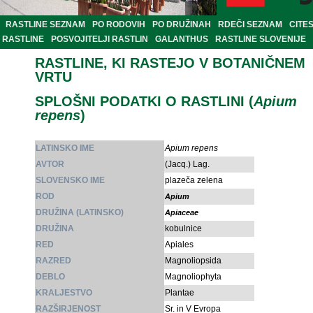
RASTLINE SEZNAM
PO RODOVIH
PO DRUŽINAH
RDEČI SEZNAM
CITE
RASTLINE
POSVOJITELJI RASTLIN
GALANTHUS
RASTLINE SLOVENIJE
RASTLINE, KI RASTEJO V BOTANIČNEM
VRTU
SPLOŠNI PODATKI O RASTLINI (
Apium
repens
)
LATINSKO IME
Apium repens
AVTOR
(Jacq.) Lag.
SLOVENSKO IME
plazeča zelena
ROD
Apium
DRUŽINA (LATINSKO)
Apiaceae
DRUŽINA
kobulnice
RED
Apiales
RAZRED
Magnoliopsida
DEBLO
Magnoliophyta
KRALJESTVO
Plantae
RAZŠIRJENOST
Sr. in V Evropa