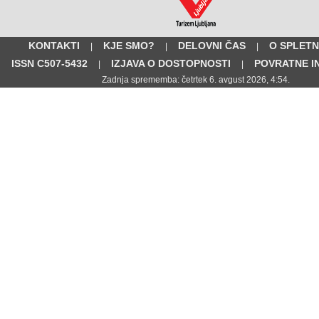
KONTAKTI
KJE SMO?
DELOVNI ČAS
O SPLETN
|
|
|
ISSN C507-5432
IZJAVA O DOSTOPNOSTI
POVRATNE I
|
|
Zadnja sprememba: četrtek 6. avgust 2026, 4:54.