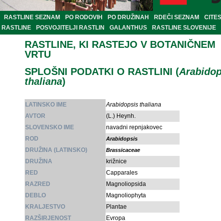
RASTLINE SEZNAM
PO RODOVIH
PO DRUŽINAH
RDEČI SEZNAM
CITE
RASTLINE
POSVOJITELJI RASTLIN
GALANTHUS
RASTLINE SLOVENIJE
RASTLINE, KI RASTEJO V BOTANIČNEM
VRTU
SPLOŠNI PODATKI O RASTLINI (
Arabidop
thaliana
)
LATINSKO IME
Arabidopsis thaliana
AVTOR
(L.) Heynh.
SLOVENSKO IME
navadni repnjakovec
ROD
Arabidopsis
DRUŽINA (LATINSKO)
Brassicaceae
DRUŽINA
križnice
RED
Capparales
RAZRED
Magnoliopsida
DEBLO
Magnoliophyta
KRALJESTVO
Plantae
RAZŠIRJENOST
Evropa