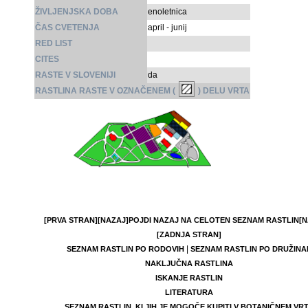
ŽIVLJENJSKA DOBA
enoletnica
ČAS CVETENJA
april - junij
RED LIST
CITES
RASTE V SLOVENIJI
da
RASTLINA RASTE V OZNAČENEM (
) DELU VRTA
[PRVA STRAN]
[NAZAJ]
POJDI NAZAJ NA CELOTEN SEZNAM RASTLIN
[N
[ZADNJA STRAN]
|
SEZNAM RASTLIN PO RODOVIH
SEZNAM RASTLIN PO DRUŽINA
NAKLJUČNA RASTLINA
ISKANJE RASTLIN
LITERATURA
SEZNAM RASTLIN, KI JIH JE MOGOČE KUPITI V BOTANIČNEM VR