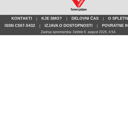
KONTAKTI
KJE SMO?
DELOVNI ČAS
O SPLETN
|
|
|
ISSN C507-5432
IZJAVA O DOSTOPNOSTI
POVRATNE I
|
|
Zadnja sprememba: četrtek 6. avgust 2026, 4:54.