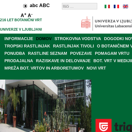
abc
ABC
+
-
A
A
216 LET BOTANIČNI VRT
UNIVERZE V LJUBLJANI
INFORMACIJE
DOMOV
STROKOVNA VODSTVA
DOGODKI NO
TROPSKI RASTLINJAK
RASTLINJAK TIVOLI
O BOTANIČNEM 
PONUDBA
RASTLINE SEZNAM
POVEZAVE
POMAGAM VRTU
PRODAJALNA
RAZISKAVE IN DELOVANJE
BOT. VRT V MEDIJI
MREŽA BOT. VRTOV IN ARBORETUMOV
NOVI VRT