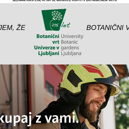
SEZNAM RASTLIN, KI JIH JE MOGOČE KUPITI V BOTANIČNEM VRTU
JEM, ŽE
BOTANIČNI 