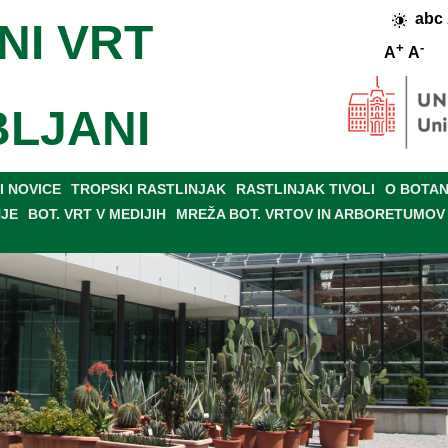
abc
NI VRT
+
-
A
A
BLJANI
 NOVICE
TROPSKI RASTLINJAK
RASTLINJAK TIVOLI
O BOTAN
NJE
BOT. VRT V MEDIJIH
MREŽA BOT. VRTOV IN ARBORETUMOV