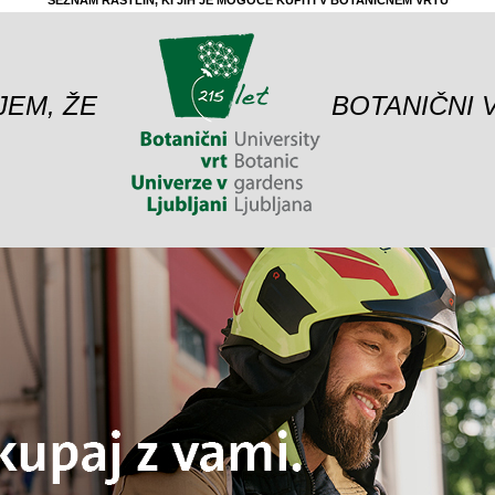
SEZNAM RASTLIN, KI JIH JE MOGOČE KUPITI V BOTANIČNEM VRTU
JEM, ŽE
BOTANIČNI 