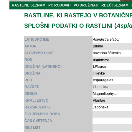
RASTLINE SEZNAM
PO RODOVIH
PO DRUŽINAH
RDEČI SEZNAM
RASTLINE, KI RASTEJO V BOTANIČN
SPLOŠNI PODATKI O RASTLINI (
Aspid
LATINSKO IME
Aspidistra elatior
AVTOR
Blume
SLOVENSKO IME
navadna ščitovka
ROD
Aspidistra
DRUŽINA (LATINSKO)
Liliaceae
DRUŽINA
lilijevke
RED
Asparagales
RAZRED
Liliopsida
DEBLO
Magnoliophyta
KRALJESTVO
Plantae
RAZŠIRJENOST
Japonska
ŽIVLJENJSKA DOBA
ČAS CVETENJA
RED LIST