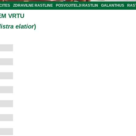
CITES
ZDRAVILNE RASTLINE
POSVOJITELJI RASTLIN
GALANTHUS
RAST
EM VRTU
istra elatior
)