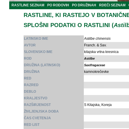
RASTLINE SEZNAM
PO RODOVIH
PO DRUŽINAH
RDEČI SEZNAM
RASTLINE, KI RASTEJO V BOTANIČN
SPLOŠNI PODATKI O RASTLINI (
Astil
LATINSKO IME
Astilbe chinensis
AVTOR
Franch. & Sav.
SLOVENSKO IME
kitajska vrtna kresnica
ROD
Astilbe
DRUŽINA (LATINSKO)
Saxifragaceae
DRUŽINA
kamnokrečevke
RED
RAZRED
DEBLO
KRALJESTVO
RAZŠIRJENOST
S Kitajska, Koreja
ŽIVLJENJSKA DOBA
ČAS CVETENJA
RED LIST