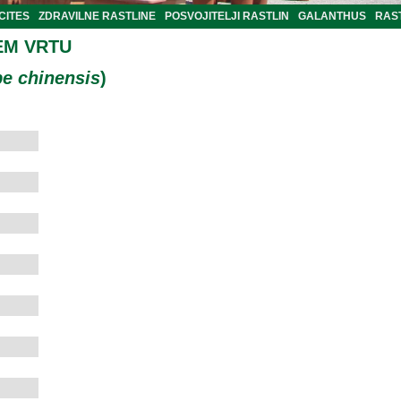
CITES
ZDRAVILNE RASTLINE
POSVOJITELJI RASTLIN
GALANTHUS
RAST
EM VRTU
be chinensis
)