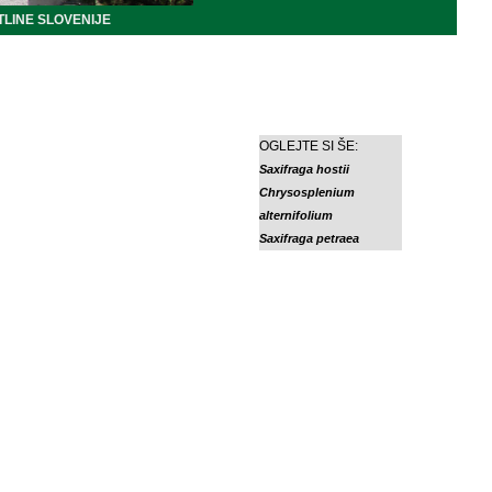
LINE SLOVENIJE
OGLEJTE SI ŠE:
Saxifraga hostii
Chrysosplenium
alternifolium
Saxifraga petraea