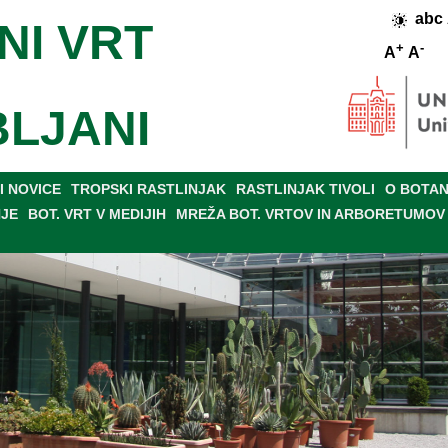
abc
NI VRT
+
-
A
A
BLJANI
 NOVICE
TROPSKI RASTLINJAK
RASTLINJAK TIVOLI
O BOTAN
NJE
BOT. VRT V MEDIJIH
MREŽA BOT. VRTOV IN ARBORETUMOV