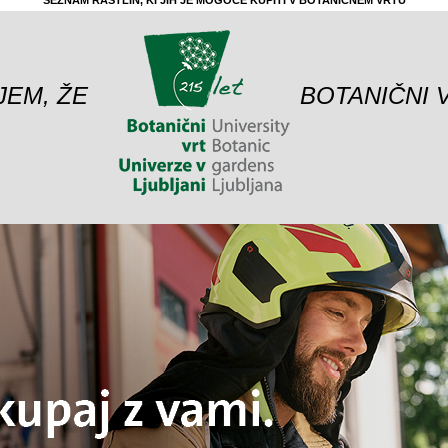
SEZNAM RASTLIN, KI JIH JE MOGOČE KUPITI V BOTANIČNEM VRTU
JEM, ŽE
BOTANIČNI 