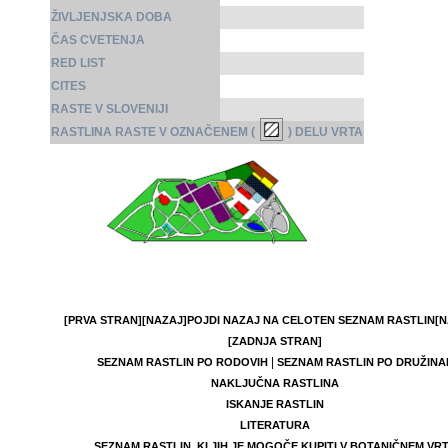
ŽIVLJENJSKA DOBA
ČAS CVETENJA
RED LIST
CITES
RASTE V SLOVENIJI
RASTLINA RASTE V OZNAČENEM (
) DELU VRTA
[PRVA STRAN]
[NAZAJ]
POJDI NAZAJ NA CELOTEN SEZNAM RASTLIN
[N
[ZADNJA STRAN]
|
SEZNAM RASTLIN PO RODOVIH
SEZNAM RASTLIN PO DRUŽINA
NAKLJUČNA RASTLINA
ISKANJE RASTLIN
LITERATURA
SEZNAM RASTLIN, KI JIH JE MOGOČE KUPITI V BOTANIČNEM VR