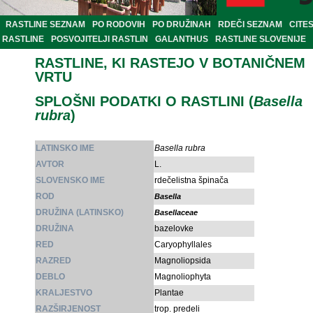
RASTLINE SEZNAM
PO RODOVIH
PO DRUŽINAH
RDEČI SEZNAM
CITE
RASTLINE
POSVOJITELJI RASTLIN
GALANTHUS
RASTLINE SLOVENIJE
RASTLINE, KI RASTEJO V BOTANIČNEM
VRTU
SPLOŠNI PODATKI O RASTLINI (
Basella
rubra
)
LATINSKO IME
Basella rubra
AVTOR
L.
SLOVENSKO IME
rdečelistna špinača
ROD
Basella
DRUŽINA (LATINSKO)
Basellaceae
DRUŽINA
bazelovke
RED
Caryophyllales
RAZRED
Magnoliopsida
DEBLO
Magnoliophyta
KRALJESTVO
Plantae
RAZŠIRJENOST
trop. predeli