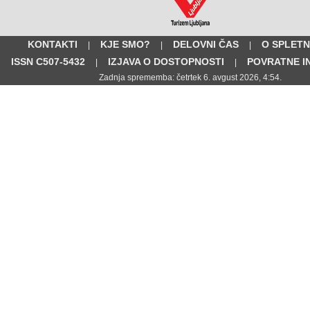
KONTAKTI
KJE SMO?
DELOVNI ČAS
O SPLETN
|
|
|
ISSN C507-5432
IZJAVA O DOSTOPNOSTI
POVRATNE I
|
|
Zadnja sprememba: četrtek 6. avgust 2026, 4:54.