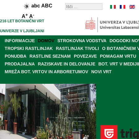
abc
ABC
+
-
A
A
216 LET BOTANIČNI VRT
UNIVERZE V LJUBLJANI
INFORMACIJE
DOMOV
STROKOVNA VODSTVA
DOGODKI NO
TROPSKI RASTLINJAK
RASTLINJAK TIVOLI
O BOTANIČNEM 
PONUDBA
RASTLINE SEZNAM
POVEZAVE
POMAGAM VRTU
PRODAJALNA
RAZISKAVE IN DELOVANJE
BOT. VRT V MEDIJI
MREŽA BOT. VRTOV IN ARBORETUMOV
NOVI VRT