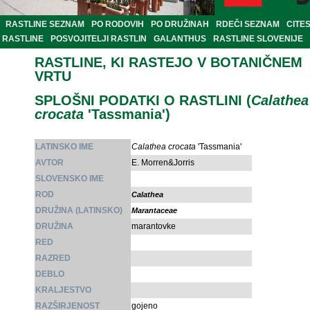
RASTLINE SEZNAM
PO RODOVIH
PO DRUŽINAH
RDEČI SEZNAM
CITE
RASTLINE
POSVOJITELJI RASTLIN
GALANTHUS
RASTLINE SLOVENIJE
RASTLINE, KI RASTEJO V BOTANIČNEM
VRTU
SPLOŠNI PODATKI O RASTLINI (
Calathea
crocata
'Tassmania')
LATINSKO IME
Calathea crocata
'Tassmania'
AVTOR
E. Morren&Jorris
SLOVENSKO IME
ROD
Calathea
DRUŽINA (LATINSKO)
Marantaceae
DRUŽINA
marantovke
RED
RAZRED
DEBLO
KRALJESTVO
RAZŠIRJENOST
gojeno