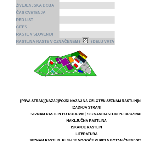
ŽIVLJENJSKA DOBA
ČAS CVETENJA
RED LIST
CITES
RASTE V SLOVENIJI
RASTLINA RASTE V OZNAČENEM (
) DELU VRTA
[PRVA STRAN]
[NAZAJ]
POJDI NAZAJ NA CELOTEN SEZNAM RASTLIN
[N
[ZADNJA STRAN]
|
SEZNAM RASTLIN PO RODOVIH
SEZNAM RASTLIN PO DRUŽINA
NAKLJUČNA RASTLINA
ISKANJE RASTLIN
LITERATURA
SEZNAM RASTLIN, KI JIH JE MOGOČE KUPITI V BOTANIČNEM VR