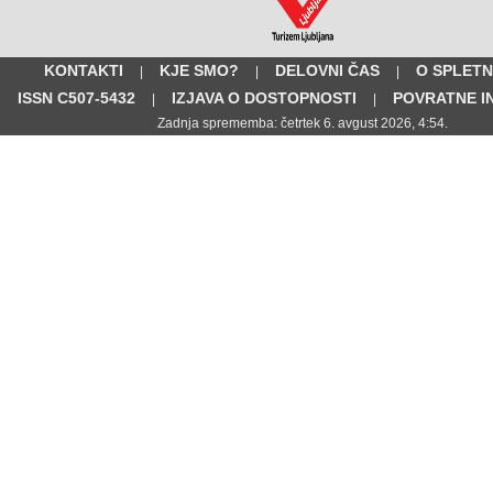
KONTAKTI
KJE SMO?
DELOVNI ČAS
O SPLETN
|
|
|
ISSN C507-5432
IZJAVA O DOSTOPNOSTI
POVRATNE I
|
|
Zadnja sprememba: četrtek 6. avgust 2026, 4:54.