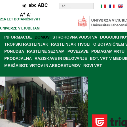
abc
ABC
+
-
A
A
216 LET BOTANIČNI VRT
UNIVERZE V LJUBLJANI
INFORMACIJE
DOMOV
STROKOVNA VODSTVA
DOGODKI NO
TROPSKI RASTLINJAK
RASTLINJAK TIVOLI
O BOTANIČNEM 
PONUDBA
RASTLINE SEZNAM
POVEZAVE
POMAGAM VRTU
PRODAJALNA
RAZISKAVE IN DELOVANJE
BOT. VRT V MEDIJI
MREŽA BOT. VRTOV IN ARBORETUMOV
NOVI VRT