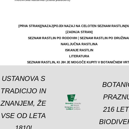
[PRVA STRAN]
[NAZAJ]
POJDI NAZAJ NA CELOTEN SEZNAM RASTLIN
[N
[ZADNJA STRAN]
|
SEZNAM RASTLIN PO RODOVIH
SEZNAM RASTLIN PO DRUŽINA
NAKLJUČNA RASTLINA
ISKANJE RASTLIN
LITERATURA
SEZNAM RASTLIN, KI JIH JE MOGOČE KUPITI V BOTANIČNEM VR
USTANOVA S
BOTANI
TRADICIJO IN
PRAZNU
ZNANJEM, ŽE
216 LE
VSE OD LETA
BIODIVE
1810!