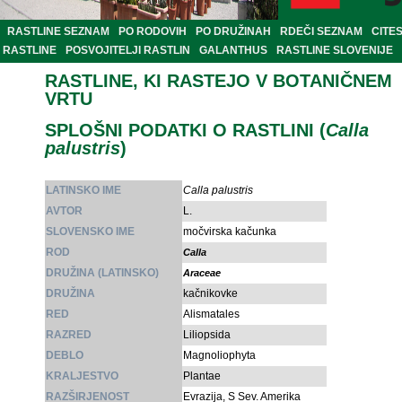
RASTLINE SEZNAM
PO RODOVIH
PO DRUŽINAH
RDEČI SEZNAM
CITE
RASTLINE
POSVOJITELJI RASTLIN
GALANTHUS
RASTLINE SLOVENIJE
RASTLINE, KI RASTEJO V BOTANIČNEM
VRTU
SPLOŠNI PODATKI O RASTLINI (
Calla
palustris
)
LATINSKO IME
Calla palustris
AVTOR
L.
SLOVENSKO IME
močvirska kačunka
ROD
Calla
DRUŽINA (LATINSKO)
Araceae
DRUŽINA
kačnikovke
RED
Alismatales
RAZRED
Liliopsida
DEBLO
Magnoliophyta
KRALJESTVO
Plantae
RAZŠIRJENOST
Evrazija, S Sev. Amerika