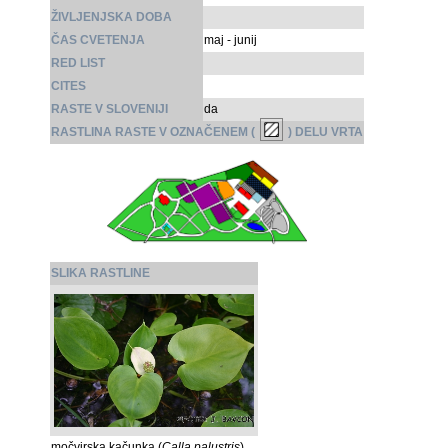
ŽIVLJENJSKA DOBA
ČAS CVETENJA
maj - junij
RED LIST
CITES
RASTE V SLOVENIJI
da
RASTLINA RASTE V OZNAČENEM (
) DELU VRTA
SLIKA RASTLINE
močvirska kačunka (
Calla palustris
)