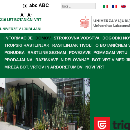
abc
ABC
+
-
A
A
216 LET BOTANIČNI VRT
UNIVERZE V LJUBLJANI
INFORMACIJE
DOMOV
STROKOVNA VODSTVA
DOGODKI NO
TROPSKI RASTLINJAK
RASTLINJAK TIVOLI
O BOTANIČNEM 
PONUDBA
RASTLINE SEZNAM
POVEZAVE
POMAGAM VRTU
PRODAJALNA
RAZISKAVE IN DELOVANJE
BOT. VRT V MEDIJI
MREŽA BOT. VRTOV IN ARBORETUMOV
NOVI VRT