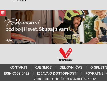
KONTAKTI
KJE SMO?
DELOVNI ČAS
O SPLETN
|
|
|
ISSN C507-5432
IZJAVA O DOSTOPNOSTI
POVRATNE I
|
|
Zadnja sprememba: četrtek 6. avgust 2026, 4:54.