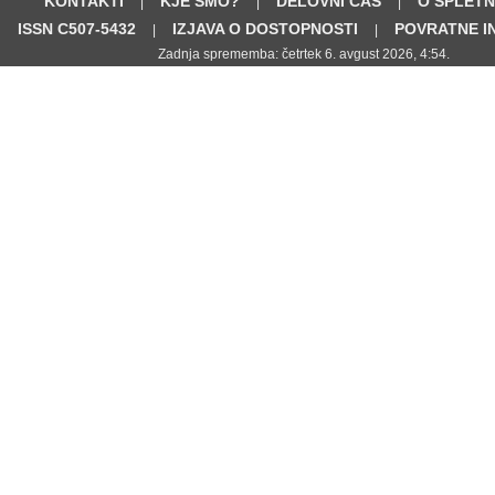
KONTAKTI
KJE SMO?
DELOVNI ČAS
O SPLETN
|
|
|
ISSN C507-5432
IZJAVA O DOSTOPNOSTI
POVRATNE I
|
|
Zadnja sprememba: četrtek 6. avgust 2026, 4:54.