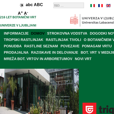
abc
ABC
+
-
A
A
216 LET BOTANIČNI VRT
UNIVERZE V LJUBLJANI
INFORMACIJE
DOMOV
STROKOVNA VODSTVA
DOGODKI NO
TROPSKI RASTLINJAK
RASTLINJAK TIVOLI
O BOTANIČNEM 
PONUDBA
RASTLINE SEZNAM
POVEZAVE
POMAGAM VRTU
PRODAJALNA
RAZISKAVE IN DELOVANJE
BOT. VRT V MEDIJI
MREŽA BOT. VRTOV IN ARBORETUMOV
NOVI VRT