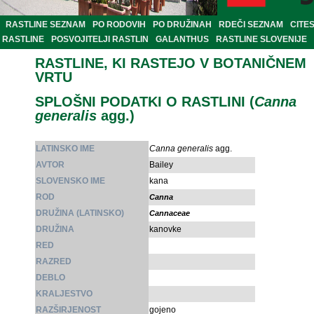
RASTLINE SEZNAM
PO RODOVIH
PO DRUŽINAH
RDEČI SEZNAM
CITE
RASTLINE
POSVOJITELJI RASTLIN
GALANTHUS
RASTLINE SLOVENIJE
RASTLINE, KI RASTEJO V BOTANIČNEM
VRTU
SPLOŠNI PODATKI O RASTLINI (
Canna
generalis
agg.)
LATINSKO IME
Canna generalis
agg.
AVTOR
Bailey
SLOVENSKO IME
kana
ROD
Canna
DRUŽINA (LATINSKO)
Cannaceae
DRUŽINA
kanovke
RED
RAZRED
DEBLO
KRALJESTVO
RAZŠIRJENOST
gojeno