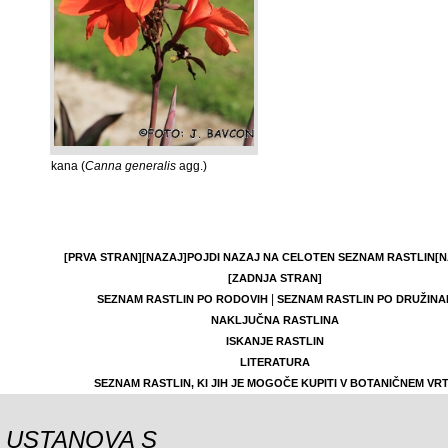
kana (
Canna generalis
agg.)
[PRVA STRAN]
[NAZAJ]
POJDI NAZAJ NA CELOTEN SEZNAM RASTLIN
[N
[ZADNJA STRAN]
|
SEZNAM RASTLIN PO RODOVIH
SEZNAM RASTLIN PO DRUŽINA
NAKLJUČNA RASTLINA
ISKANJE RASTLIN
LITERATURA
SEZNAM RASTLIN, KI JIH JE MOGOČE KUPITI V BOTANIČNEM VR
USTANOVA S