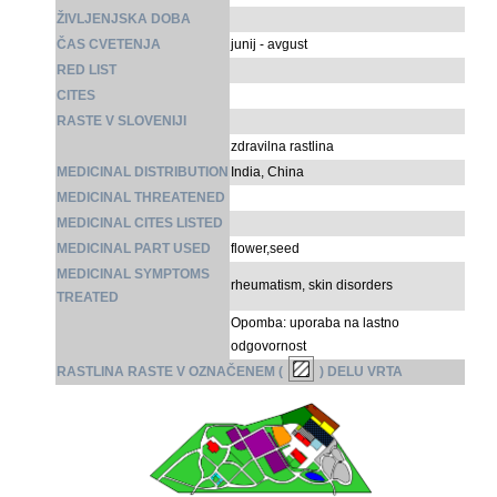
ŽIVLJENJSKA DOBA
ČAS CVETENJA
junij - avgust
RED LIST
CITES
RASTE V SLOVENIJI
zdravilna rastlina
MEDICINAL DISTRIBUTION
India, China
MEDICINAL THREATENED
MEDICINAL CITES LISTED
MEDICINAL PART USED
flower,seed
MEDICINAL SYMPTOMS
rheumatism, skin disorders
TREATED
Opomba: uporaba na lastno
odgovornost
RASTLINA RASTE V OZNAČENEM (
) DELU VRTA