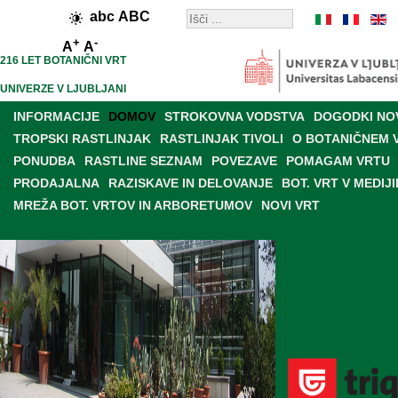
abc
ABC
+
-
A
A
216 LET BOTANIČNI VRT
UNIVERZE V LJUBLJANI
INFORMACIJE
DOMOV
STROKOVNA VODSTVA
DOGODKI NO
TROPSKI RASTLINJAK
RASTLINJAK TIVOLI
O BOTANIČNEM 
PONUDBA
RASTLINE SEZNAM
POVEZAVE
POMAGAM VRTU
PRODAJALNA
RAZISKAVE IN DELOVANJE
BOT. VRT V MEDIJI
MREŽA BOT. VRTOV IN ARBORETUMOV
NOVI VRT