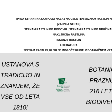
[PRVA STRAN]
[NAZAJ]
POJDI NAZAJ NA CELOTEN SEZNAM RASTLIN
[N
[ZADNJA STRAN]
|
SEZNAM RASTLIN PO RODOVIH
SEZNAM RASTLIN PO DRUŽINA
NAKLJUČNA RASTLINA
ISKANJE RASTLIN
LITERATURA
SEZNAM RASTLIN, KI JIH JE MOGOČE KUPITI V BOTANIČNEM VR
USTANOVA S
BOTANI
TRADICIJO IN
PRAZNU
ZNANJEM, ŽE
216 LE
VSE OD LETA
BIODIVE
1810!