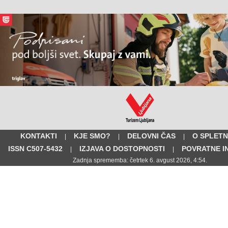
KONTAKTI
KJE SMO?
DELOVNI ČAS
O SPLETN
|
|
|
ISSN C507-5432
IZJAVA O DOSTOPNOSTI
POVRATNE I
|
|
Zadnja sprememba: četrtek 6. avgust 2026, 4:54.