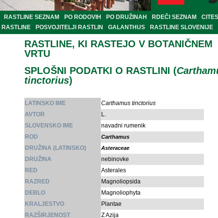
RASTLINE SEZNAM
PO RODOVIH
PO DRUŽINAH
RDEČI SEZNAM
CITE
RASTLINE
POSVOJITELJI RASTLIN
GALANTHUS
RASTLINE SLOVENIJE
RASTLINE, KI RASTEJO V BOTANIČNEM
VRTU
SPLOŠNI PODATKI O RASTLINI (
Cartham
tinctorius
)
LATINSKO IME
Carthamus tinctorius
AVTOR
L.
SLOVENSKO IME
navadni rumenik
ROD
Carthamus
DRUŽINA (LATINSKO)
Asteraceae
DRUŽINA
nebinovke
RED
Asterales
RAZRED
Magnoliopsida
DEBLO
Magnoliophyta
KRALJESTVO
Plantae
RAZŠIRJENOST
Z Azija