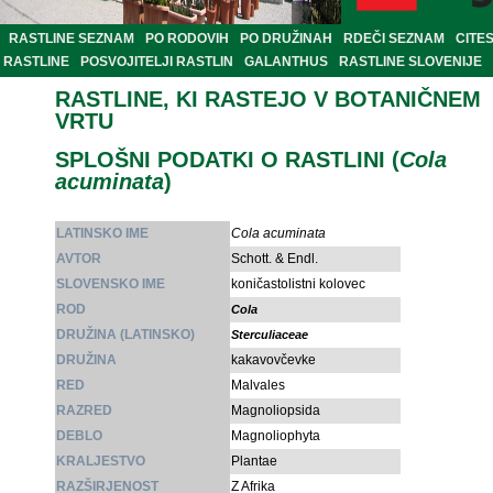
RASTLINE SEZNAM
PO RODOVIH
PO DRUŽINAH
RDEČI SEZNAM
CITE
RASTLINE
POSVOJITELJI RASTLIN
GALANTHUS
RASTLINE SLOVENIJE
RASTLINE, KI RASTEJO V BOTANIČNEM
VRTU
SPLOŠNI PODATKI O RASTLINI (
Cola
acuminata
)
LATINSKO IME
Cola acuminata
AVTOR
Schott. & Endl.
SLOVENSKO IME
koničastolistni kolovec
ROD
Cola
DRUŽINA (LATINSKO)
Sterculiaceae
DRUŽINA
kakavovčevke
RED
Malvales
RAZRED
Magnoliopsida
DEBLO
Magnoliophyta
KRALJESTVO
Plantae
RAZŠIRJENOST
Z Afrika