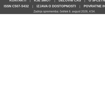
KONTAKTI
KJE SMO?
DELOVNI ČAS
O SPLETN
|
|
|
ISSN C507-5432
IZJAVA O DOSTOPNOSTI
POVRATNE I
|
|
Zadnja sprememba: četrtek 6. avgust 2026, 4:54.