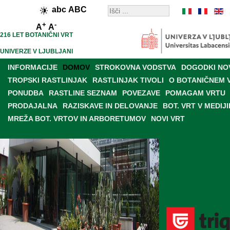
abc
ABC
+
-
A
A
216 LET BOTANIČNI VRT
UNIVERZE V LJUBLJANI
INFORMACIJE
DOMOV
STROKOVNA VODSTVA
DOGODKI NO
TROPSKI RASTLINJAK
RASTLINJAK TIVOLI
O BOTANIČNEM 
PONUDBA
RASTLINE SEZNAM
POVEZAVE
POMAGAM VRTU
PRODAJALNA
RAZISKAVE IN DELOVANJE
BOT. VRT V MEDIJI
MREŽA BOT. VRTOV IN ARBORETUMOV
NOVI VRT