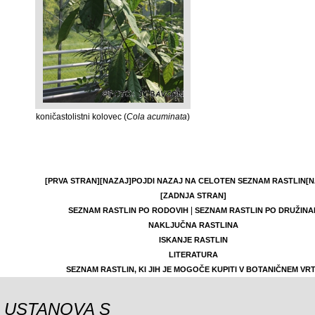
koničastolistni kolovec (
Cola acuminata
)
[PRVA STRAN]
[NAZAJ]
POJDI NAZAJ NA CELOTEN SEZNAM RASTLIN
[N
[ZADNJA STRAN]
|
SEZNAM RASTLIN PO RODOVIH
SEZNAM RASTLIN PO DRUŽINA
NAKLJUČNA RASTLINA
ISKANJE RASTLIN
LITERATURA
SEZNAM RASTLIN, KI JIH JE MOGOČE KUPITI V BOTANIČNEM VR
USTANOVA S