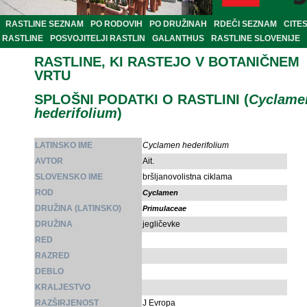
RASTLINE SEZNAM
PO RODOVIH
PO DRUŽINAH
RDEČI SEZNAM
CITE
RASTLINE
POSVOJITELJI RASTLIN
GALANTHUS
RASTLINE SLOVENIJE
RASTLINE, KI RASTEJO V BOTANIČNEM
VRTU
SPLOŠNI PODATKI O RASTLINI (
Cyclame
hederifolium
)
LATINSKO IME
Cyclamen hederifolium
AVTOR
Ait.
SLOVENSKO IME
bršljanovolistna ciklama
ROD
Cyclamen
DRUŽINA (LATINSKO)
Primulaceae
DRUŽINA
jegličevke
RED
RAZRED
DEBLO
KRALJESTVO
RAZŠIRJENOST
J Evropa