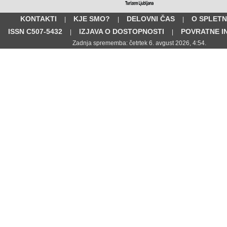
KONTAKTI
KJE SMO?
DELOVNI ČAS
O SPLETN
|
|
|
ISSN C507-5432
IZJAVA O DOSTOPNOSTI
POVRATNE I
|
|
Zadnja sprememba: četrtek 6. avgust 2026, 4:54.