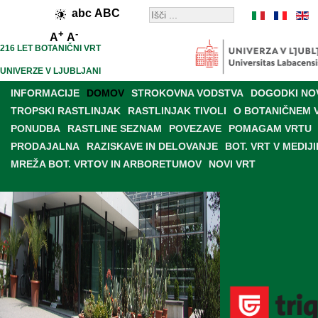
abc
ABC
+
-
A
A
216 LET BOTANIČNI VRT
UNIVERZE V LJUBLJANI
INFORMACIJE
DOMOV
STROKOVNA VODSTVA
DOGODKI NO
TROPSKI RASTLINJAK
RASTLINJAK TIVOLI
O BOTANIČNEM 
PONUDBA
RASTLINE SEZNAM
POVEZAVE
POMAGAM VRTU
PRODAJALNA
RAZISKAVE IN DELOVANJE
BOT. VRT V MEDIJI
MREŽA BOT. VRTOV IN ARBORETUMOV
NOVI VRT