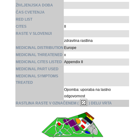
ŽIVLJENJSKA DOBA
ČAS CVETENJA
RED LIST
CITES
II
RASTE V SLOVENIJI
zdravilna rastlina
MEDICINAL DISTRIBUTION
Europe
MEDICINAL THREATENED
x
MEDICINAL CITES LISTED
Appendix II
MEDICINAL PART USED
MEDICINAL SYMPTOMS
TREATED
Opomba: uporaba na lastno
odgovornost
RASTLINA RASTE V OZNAČENEM (
) DELU VRTA