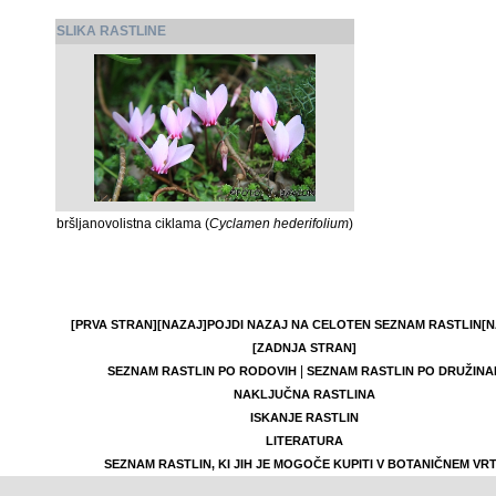
SLIKA RASTLINE
bršljanovolistna ciklama (
Cyclamen hederifolium
)
[PRVA STRAN]
[NAZAJ]
POJDI NAZAJ NA CELOTEN SEZNAM RASTLIN
[N
[ZADNJA STRAN]
|
SEZNAM RASTLIN PO RODOVIH
SEZNAM RASTLIN PO DRUŽINA
NAKLJUČNA RASTLINA
ISKANJE RASTLIN
LITERATURA
SEZNAM RASTLIN, KI JIH JE MOGOČE KUPITI V BOTANIČNEM VR