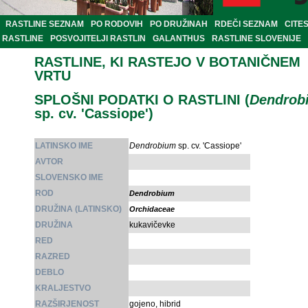
RASTLINE SEZNAM
PO RODOVIH
PO DRUŽINAH
RDEČI SEZNAM
CITE
RASTLINE
POSVOJITELJI RASTLIN
GALANTHUS
RASTLINE SLOVENIJE
RASTLINE, KI RASTEJO V BOTANIČNEM
VRTU
SPLOŠNI PODATKI O RASTLINI (
Dendrob
sp. cv. 'Cassiope')
LATINSKO IME
Dendrobium
sp. cv. 'Cassiope'
AVTOR
SLOVENSKO IME
ROD
Dendrobium
DRUŽINA (LATINSKO)
Orchidaceae
DRUŽINA
kukavičevke
RED
RAZRED
DEBLO
KRALJESTVO
RAZŠIRJENOST
gojeno, hibrid