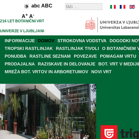
abc
ABC
+
-
A
A
216 LET BOTANIČNI VRT
UNIVERZE V LJUBLJANI
INFORMACIJE
DOMOV
STROKOVNA VODSTVA
DOGODKI NO
TROPSKI RASTLINJAK
RASTLINJAK TIVOLI
O BOTANIČNEM 
PONUDBA
RASTLINE SEZNAM
POVEZAVE
POMAGAM VRTU
PRODAJALNA
RAZISKAVE IN DELOVANJE
BOT. VRT V MEDIJI
MREŽA BOT. VRTOV IN ARBORETUMOV
NOVI VRT