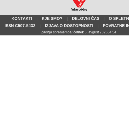
KONTAKTI
KJE SMO?
DELOVNI ČAS
O SPLETN
|
|
|
ISSN C507-5432
IZJAVA O DOSTOPNOSTI
POVRATNE I
|
|
Zadnja sprememba: četrtek 6. avgust 2026, 4:54.