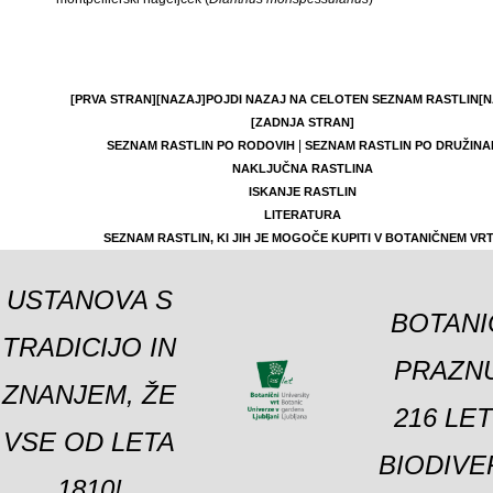
[PRVA STRAN]
[NAZAJ]
POJDI NAZAJ NA CELOTEN SEZNAM RASTLIN
[N
[ZADNJA STRAN]
|
SEZNAM RASTLIN PO RODOVIH
SEZNAM RASTLIN PO DRUŽINA
NAKLJUČNA RASTLINA
ISKANJE RASTLIN
LITERATURA
SEZNAM RASTLIN, KI JIH JE MOGOČE KUPITI V BOTANIČNEM VR
USTANOVA S
BOTANI
TRADICIJO IN
PRAZNU
ZNANJEM, ŽE
216 LE
VSE OD LETA
BIODIVE
1810!