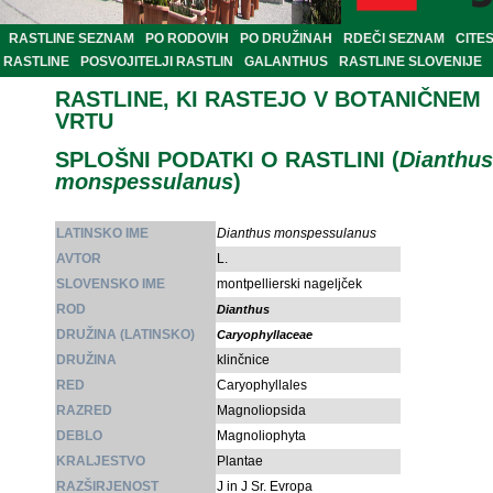
RASTLINE SEZNAM
PO RODOVIH
PO DRUŽINAH
RDEČI SEZNAM
CITE
RASTLINE
POSVOJITELJI RASTLIN
GALANTHUS
RASTLINE SLOVENIJE
RASTLINE, KI RASTEJO V BOTANIČNEM
VRTU
SPLOŠNI PODATKI O RASTLINI (
Dianthus
monspessulanus
)
LATINSKO IME
Dianthus monspessulanus
AVTOR
L.
SLOVENSKO IME
montpellierski nageljček
ROD
Dianthus
DRUŽINA (LATINSKO)
Caryophyllaceae
DRUŽINA
klinčnice
RED
Caryophyllales
RAZRED
Magnoliopsida
DEBLO
Magnoliophyta
KRALJESTVO
Plantae
RAZŠIRJENOST
J in J Sr. Evropa