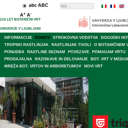
abc
ABC
+
-
A
A
216 LET BOTANIČNI VRT
UNIVERZE V LJUBLJANI
INFORMACIJE
DOMOV
STROKOVNA VODSTVA
DOGODKI NO
TROPSKI RASTLINJAK
RASTLINJAK TIVOLI
O BOTANIČNEM 
PONUDBA
RASTLINE SEZNAM
POVEZAVE
POMAGAM VRTU
PRODAJALNA
RAZISKAVE IN DELOVANJE
BOT. VRT V MEDIJI
MREŽA BOT. VRTOV IN ARBORETUMOV
NOVI VRT