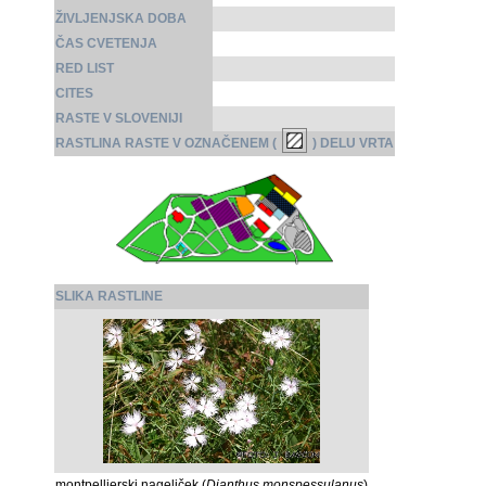
ŽIVLJENJSKA DOBA
ČAS CVETENJA
RED LIST
CITES
RASTE V SLOVENIJI
RASTLINA RASTE V OZNAČENEM (
) DELU VRTA
SLIKA RASTLINE
montpellierski nageljček (
Dianthus monspessulanus
)