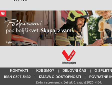
KONTAKTI
KJE SMO?
DELOVNI ČAS
O SPLETN
|
|
|
ISSN C507-5432
IZJAVA O DOSTOPNOSTI
POVRATNE I
|
|
Zadnja sprememba: četrtek 6. avgust 2026, 4:54.