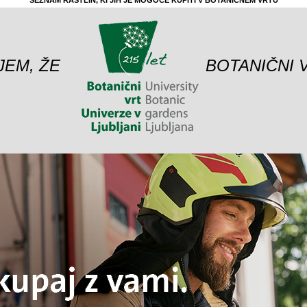
SEZNAM RASTLIN, KI JIH JE MOGOČE KUPITI V BOTANIČNEM VRTU
JEM, ŽE
BOTANIČNI 