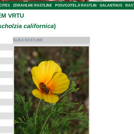
CITES
ZDRAVILNE RASTLINE
POSVOJITELJI RASTLIN
GALANTHUS
RAST
EM VRTU
cholzia californica
)
SLIKA RASTLINE