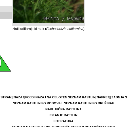
zlati kalifornijski mak (
Eschscholzia californica
)
 STRAN]
[NAZAJ]
POJDI NAZAJ NA CELOTEN SEZNAM RASTLIN
[NAPREJ]
[ZADNJA 
|
SEZNAM RASTLIN PO RODOVIH
SEZNAM RASTLIN PO DRUŽINAH
NAKLJUČNA RASTLINA
ISKANJE RASTLIN
LITERATURA