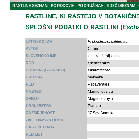
RASTLINE SEZNAM
PO RODOVIH
PO DRUŽINAH
RDEČI SEZNAM
RASTLINE, KI RASTEJO V BOTANIČN
SPLOŠNI PODATKI O RASTLINI (
Eschs
LATINSKO IME
Eschscholzia californica
AVTOR
Cham.
SLOVENSKO IME
zlati kalifornijski mak
ROD
Eschscholzia
DRUŽINA (LATINSKO)
Papaveraceae
DRUŽINA
makovke
RED
Papaverales
RAZRED
Magnoliopsida
DEBLO
Magnoliophyta
KRALJESTVO
Plantae
RAZŠIRJENOST
JZ Sev. Amerika
ŽIVLJENJSKA DOBA
ČAS CVETENJA
RED LIST