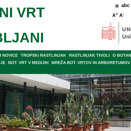
abc
NI VRT
+
-
A
A
BLJANI
 NOVICE
TROPSKI RASTLINJAK
RASTLINJAK TIVOLI
O BOTAN
NJE
BOT. VRT V MEDIJIH
MREŽA BOT. VRTOV IN ARBORETUMOV