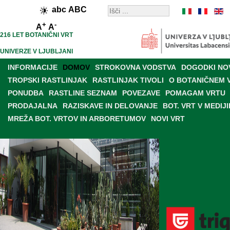
abc
ABC
+
-
A
A
216 LET BOTANIČNI VRT
UNIVERZE V LJUBLJANI
INFORMACIJE
DOMOV
STROKOVNA VODSTVA
DOGODKI NO
TROPSKI RASTLINJAK
RASTLINJAK TIVOLI
O BOTANIČNEM 
PONUDBA
RASTLINE SEZNAM
POVEZAVE
POMAGAM VRTU
PRODAJALNA
RAZISKAVE IN DELOVANJE
BOT. VRT V MEDIJI
MREŽA BOT. VRTOV IN ARBORETUMOV
NOVI VRT