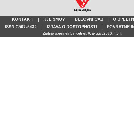
KONTAKTI
KJE SMO?
DELOVNI ČAS
O SPLETN
|
|
|
ISSN C507-5432
IZJAVA O DOSTOPNOSTI
POVRATNE I
|
|
Zadnja sprememba: četrtek 6. avgust 2026, 4:54.