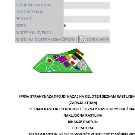
ŽIVLJENJSKA DOBA
ČAS CVETENJA
RED LIST
CITES
II
RASTE V SLOVENIJI
RASTLINA RASTE V OZNAČENEM (
) DELU VRTA
[PRVA STRAN]
[NAZAJ]
POJDI NAZAJ NA CELOTEN SEZNAM RASTLIN
[N
[ZADNJA STRAN]
|
SEZNAM RASTLIN PO RODOVIH
SEZNAM RASTLIN PO DRUŽINA
NAKLJUČNA RASTLINA
ISKANJE RASTLIN
LITERATURA
SEZNAM RASTLIN, KI JIH JE MOGOČE KUPITI V BOTANIČNEM VR