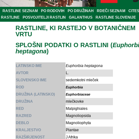
RASTLINE SEZNAM
PO RODOVIH
PO DRUŽINAH
RDEČI SEZNAM
CITE
RASTLINE
POSVOJITELJI RASTLIN
GALANTHUS
RASTLINE SLOVENIJE
RASTLINE, KI RASTEJO V BOTANIČNEM
VRTU
SPLOŠNI PODATKI O RASTLINI (
Euphorb
heptagona
)
LATINSKO IME
Euphorbia heptagona
AVTOR
L.
SLOVENSKO IME
sedemkotni mleček
ROD
Euphorbia
DRUŽINA (LATINSKO)
Euphorbiaceae
DRUŽINA
mlečkovke
RED
Malpighiales
RAZRED
Magnoliopsida
DEBLO
Magnoliophyta
KRALJESTVO
Plantae
RAZŠIRJENOST
J Afrika