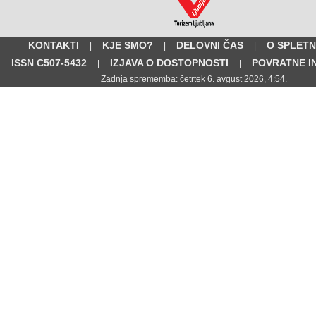
KONTAKTI
KJE SMO?
DELOVNI ČAS
O SPLETN
|
|
|
ISSN C507-5432
IZJAVA O DOSTOPNOSTI
POVRATNE I
|
|
Zadnja sprememba: četrtek 6. avgust 2026, 4:54.