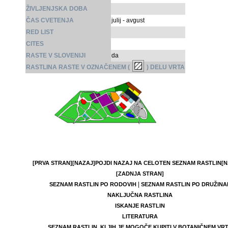
ŽIVLJENJSKA DOBA
ČAS CVETENJA
julij - avgust
RED LIST
CITES
RASTE V SLOVENIJI
da
RASTLINA RASTE V OZNAČENEM (
) DELU VRTA
[PRVA STRAN]
[NAZAJ]
POJDI NAZAJ NA CELOTEN SEZNAM RASTLIN
[N
[ZADNJA STRAN]
|
SEZNAM RASTLIN PO RODOVIH
SEZNAM RASTLIN PO DRUŽINA
NAKLJUČNA RASTLINA
ISKANJE RASTLIN
LITERATURA
SEZNAM RASTLIN, KI JIH JE MOGOČE KUPITI V BOTANIČNEM VR