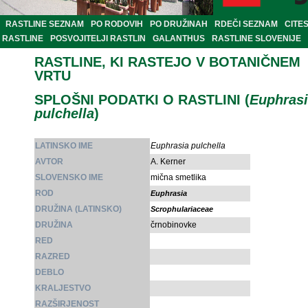
RASTLINE SEZNAM
PO RODOVIH
PO DRUŽINAH
RDEČI SEZNAM
CITE
RASTLINE
POSVOJITELJI RASTLIN
GALANTHUS
RASTLINE SLOVENIJE
RASTLINE, KI RASTEJO V BOTANIČNEM
VRTU
SPLOŠNI PODATKI O RASTLINI (
Euphras
pulchella
)
LATINSKO IME
Euphrasia pulchella
AVTOR
A. Kerner
SLOVENSKO IME
mična smetlika
ROD
Euphrasia
DRUŽINA (LATINSKO)
Scrophulariaceae
DRUŽINA
črnobinovke
RED
RAZRED
DEBLO
KRALJESTVO
RAZŠIRJENOST