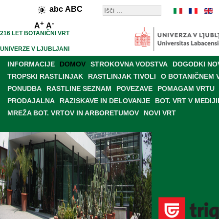
abc
ABC
+
-
A
A
216 LET BOTANIČNI VRT
UNIVERZE V LJUBLJANI
INFORMACIJE
DOMOV
STROKOVNA VODSTVA
DOGODKI NO
TROPSKI RASTLINJAK
RASTLINJAK TIVOLI
O BOTANIČNEM 
PONUDBA
RASTLINE SEZNAM
POVEZAVE
POMAGAM VRTU
PRODAJALNA
RAZISKAVE IN DELOVANJE
BOT. VRT V MEDIJI
MREŽA BOT. VRTOV IN ARBORETUMOV
NOVI VRT