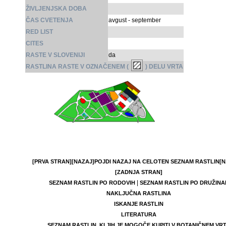
ŽIVLJENJSKA DOBA
ČAS CVETENJA
avgust - september
RED LIST
CITES
RASTE V SLOVENIJI
da
RASTLINA RASTE V OZNAČENEM (
) DELU VRTA
[PRVA STRAN]
[NAZAJ]
POJDI NAZAJ NA CELOTEN SEZNAM RASTLIN
[N
[ZADNJA STRAN]
|
SEZNAM RASTLIN PO RODOVIH
SEZNAM RASTLIN PO DRUŽINA
NAKLJUČNA RASTLINA
ISKANJE RASTLIN
LITERATURA
SEZNAM RASTLIN, KI JIH JE MOGOČE KUPITI V BOTANIČNEM VR