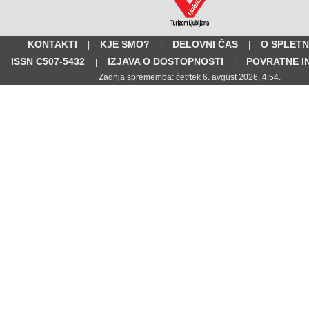
KONTAKTI
KJE SMO?
DELOVNI ČAS
O SPLETN
|
|
|
ISSN C507-5432
IZJAVA O DOSTOPNOSTI
POVRATNE I
|
|
Zadnja sprememba: četrtek 6. avgust 2026, 4:54.