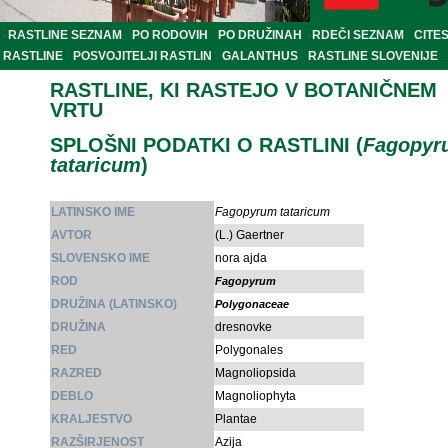
RASTLINE SEZNAM
PO RODOVIH
PO DRUŽINAH
RDEČI SEZNAM
CITE
RASTLINE
POSVOJITELJI RASTLIN
GALANTHUS
RASTLINE SLOVENIJE
RASTLINE, KI RASTEJO V BOTANIČNEM
VRTU
SPLOŠNI PODATKI O RASTLINI (
Fagopyr
tataricum
)
LATINSKO IME
Fagopyrum tataricum
AVTOR
(L.) Gaertner
SLOVENSKO IME
nora ajda
ROD
Fagopyrum
DRUŽINA (LATINSKO)
Polygonaceae
DRUŽINA
dresnovke
RED
Polygonales
RAZRED
Magnoliopsida
DEBLO
Magnoliophyta
KRALJESTVO
Plantae
RAZŠIRJENOST
Azija