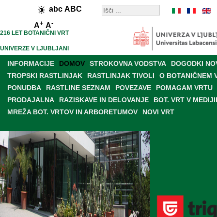
abc
ABC
+
-
A
A
216 LET BOTANIČNI VRT
UNIVERZE V LJUBLJANI
INFORMACIJE
DOMOV
STROKOVNA VODSTVA
DOGODKI NO
TROPSKI RASTLINJAK
RASTLINJAK TIVOLI
O BOTANIČNEM 
PONUDBA
RASTLINE SEZNAM
POVEZAVE
POMAGAM VRTU
PRODAJALNA
RAZISKAVE IN DELOVANJE
BOT. VRT V MEDIJI
MREŽA BOT. VRTOV IN ARBORETUMOV
NOVI VRT