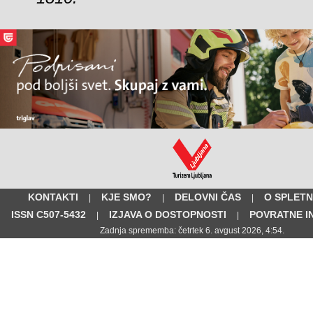
KONTAKTI
KJE SMO?
DELOVNI ČAS
O SPLETN
|
|
|
ISSN C507-5432
IZJAVA O DOSTOPNOSTI
POVRATNE I
|
|
Zadnja sprememba: četrtek 6. avgust 2026, 4:54.