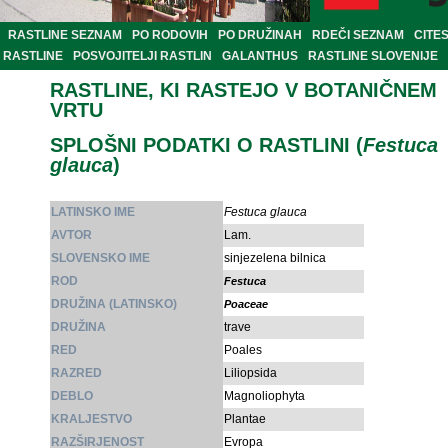
RASTLINE SEZNAM
PO RODOVIH
PO DRUŽINAH
RDEČI SEZNAM
CITE
RASTLINE
POSVOJITELJI RASTLIN
GALANTHUS
RASTLINE SLOVENIJE
RASTLINE, KI RASTEJO V BOTANIČNEM
VRTU
SPLOŠNI PODATKI O RASTLINI (
Festuca
glauca
)
LATINSKO IME
Festuca glauca
AVTOR
Lam.
SLOVENSKO IME
sinjezelena bilnica
ROD
Festuca
DRUŽINA (LATINSKO)
Poaceae
DRUŽINA
trave
RED
Poales
RAZRED
Liliopsida
DEBLO
Magnoliophyta
KRALJESTVO
Plantae
RAZŠIRJENOST
Evropa