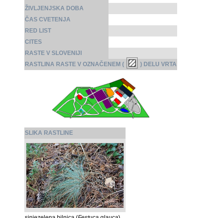
ŽIVLJENJSKA DOBA
ČAS CVETENJA
RED LIST
CITES
RASTE V SLOVENIJI
RASTLINA RASTE V OZNAČENEM (
) DELU VRTA
SLIKA RASTLINE
sinjezelena bilnica (
Festuca glauca
)