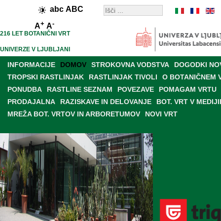
abc
ABC
+
-
A
A
216 LET BOTANIČNI VRT
UNIVERZE V LJUBLJANI
INFORMACIJE
DOMOV
STROKOVNA VODSTVA
DOGODKI NO
TROPSKI RASTLINJAK
RASTLINJAK TIVOLI
O BOTANIČNEM 
PONUDBA
RASTLINE SEZNAM
POVEZAVE
POMAGAM VRTU
PRODAJALNA
RAZISKAVE IN DELOVANJE
BOT. VRT V MEDIJI
MREŽA BOT. VRTOV IN ARBORETUMOV
NOVI VRT