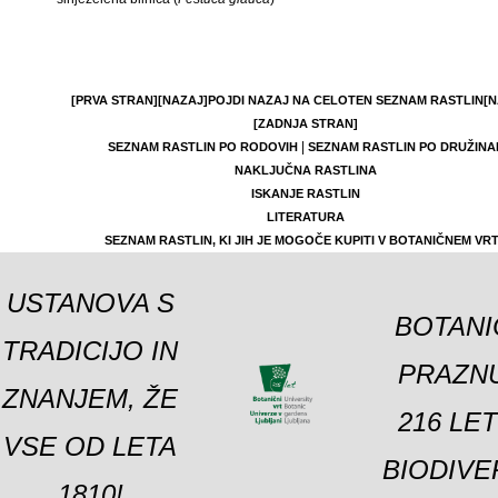
[PRVA STRAN]
[NAZAJ]
POJDI NAZAJ NA CELOTEN SEZNAM RASTLIN
[N
[ZADNJA STRAN]
|
SEZNAM RASTLIN PO RODOVIH
SEZNAM RASTLIN PO DRUŽINA
NAKLJUČNA RASTLINA
ISKANJE RASTLIN
LITERATURA
SEZNAM RASTLIN, KI JIH JE MOGOČE KUPITI V BOTANIČNEM VR
USTANOVA S
BOTANI
TRADICIJO IN
PRAZNU
ZNANJEM, ŽE
216 LE
VSE OD LETA
BIODIVE
1810!