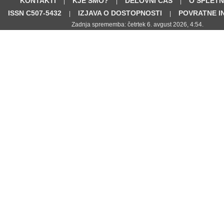
KONTAKTI
KJE SMO?
DELOVNI ČAS
O SPLETN
|
|
|
ISSN C507-5432
IZJAVA O DOSTOPNOSTI
POVRATNE I
|
|
Zadnja sprememba: četrtek 6. avgust 2026, 4:54.