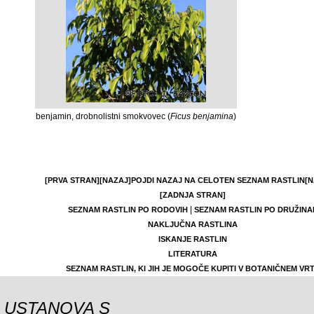
benjamin, drobnolistni smokvovec (
Ficus benjamina
)
[PRVA STRAN]
[NAZAJ]
POJDI NAZAJ NA CELOTEN SEZNAM RASTLIN
[N
[ZADNJA STRAN]
|
SEZNAM RASTLIN PO RODOVIH
SEZNAM RASTLIN PO DRUŽINA
NAKLJUČNA RASTLINA
ISKANJE RASTLIN
LITERATURA
SEZNAM RASTLIN, KI JIH JE MOGOČE KUPITI V BOTANIČNEM VR
USTANOVA S