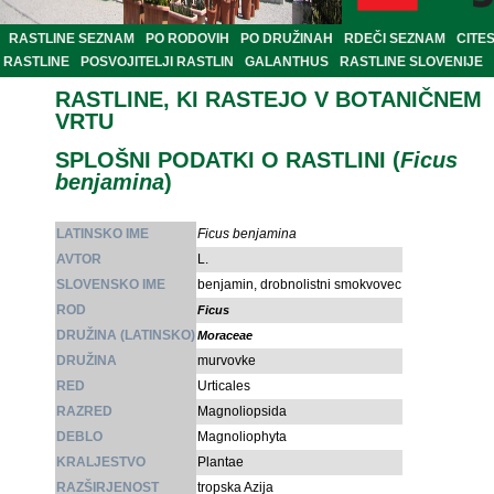
RASTLINE SEZNAM
PO RODOVIH
PO DRUŽINAH
RDEČI SEZNAM
CITE
RASTLINE
POSVOJITELJI RASTLIN
GALANTHUS
RASTLINE SLOVENIJE
RASTLINE, KI RASTEJO V BOTANIČNEM
VRTU
SPLOŠNI PODATKI O RASTLINI (
Ficus
benjamina
)
LATINSKO IME
Ficus benjamina
AVTOR
L.
SLOVENSKO IME
benjamin, drobnolistni smokvovec
ROD
Ficus
DRUŽINA (LATINSKO)
Moraceae
DRUŽINA
murvovke
RED
Urticales
RAZRED
Magnoliopsida
DEBLO
Magnoliophyta
KRALJESTVO
Plantae
RAZŠIRJENOST
tropska Azija