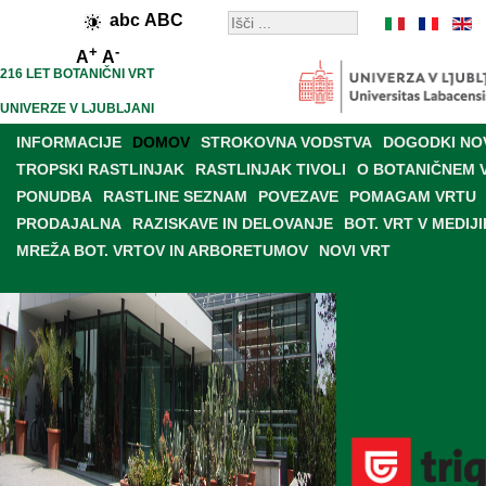
abc
ABC
+
-
A
A
216 LET BOTANIČNI VRT
UNIVERZE V LJUBLJANI
INFORMACIJE
DOMOV
STROKOVNA VODSTVA
DOGODKI NO
TROPSKI RASTLINJAK
RASTLINJAK TIVOLI
O BOTANIČNEM 
PONUDBA
RASTLINE SEZNAM
POVEZAVE
POMAGAM VRTU
PRODAJALNA
RAZISKAVE IN DELOVANJE
BOT. VRT V MEDIJI
MREŽA BOT. VRTOV IN ARBORETUMOV
NOVI VRT