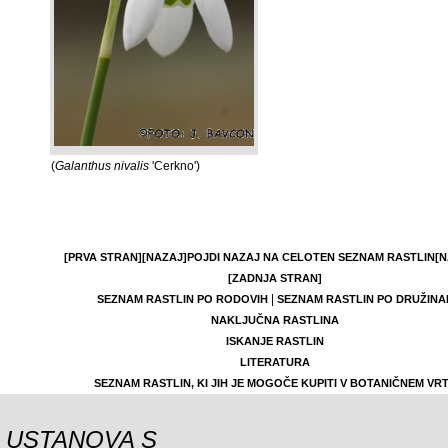
(
Galanthus nivalis
'Cerkno')
[PRVA STRAN]
[NAZAJ]
POJDI NAZAJ NA CELOTEN SEZNAM RASTLIN
[N
[ZADNJA STRAN]
|
SEZNAM RASTLIN PO RODOVIH
SEZNAM RASTLIN PO DRUŽINA
NAKLJUČNA RASTLINA
ISKANJE RASTLIN
LITERATURA
SEZNAM RASTLIN, KI JIH JE MOGOČE KUPITI V BOTANIČNEM VR
USTANOVA S