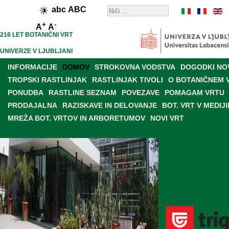
abc
ABC
+
-
A
A
216 LET BOTANIČNI VRT
UNIVERZE V LJUBLJANI
INFORMACIJE
DOMOV
STROKOVNA VODSTVA
DOGODKI NO
TROPSKI RASTLINJAK
RASTLINJAK TIVOLI
O BOTANIČNEM 
PONUDBA
RASTLINE SEZNAM
POVEZAVE
POMAGAM VRTU
PRODAJALNA
RAZISKAVE IN DELOVANJE
BOT. VRT V MEDIJI
MREŽA BOT. VRTOV IN ARBORETUMOV
NOVI VRT