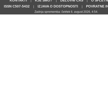
KONTAKTI
KJE SMO?
DELOVNI ČAS
O SPLETN
|
|
|
ISSN C507-5432
IZJAVA O DOSTOPNOSTI
POVRATNE I
|
|
Zadnja sprememba: četrtek 6. avgust 2026, 4:54.