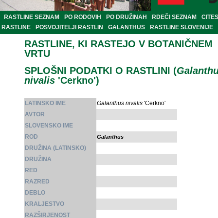
RASTLINE SEZNAM
PO RODOVIH
PO DRUŽINAH
RDEČI SEZNAM
CITE
RASTLINE
POSVOJITELJI RASTLIN
GALANTHUS
RASTLINE SLOVENIJE
RASTLINE, KI RASTEJO V BOTANIČNEM
VRTU
SPLOŠNI PODATKI O RASTLINI (
Galanth
nivalis
'Cerkno')
LATINSKO IME
Galanthus nivalis
'Cerkno'
AVTOR
SLOVENSKO IME
ROD
Galanthus
DRUŽINA (LATINSKO)
DRUŽINA
RED
RAZRED
DEBLO
KRALJESTVO
RAZŠIRJENOST