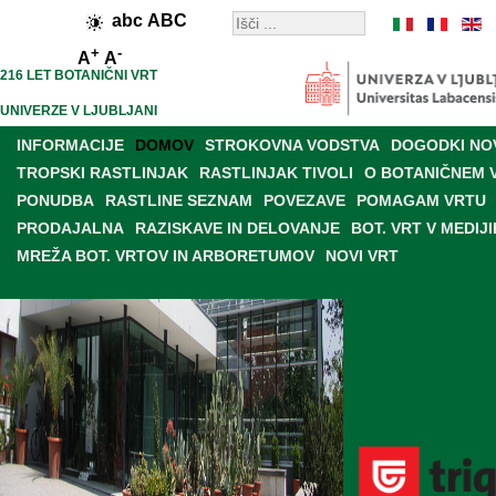
abc
ABC
+
-
A
A
216 LET BOTANIČNI VRT
UNIVERZE V LJUBLJANI
INFORMACIJE
DOMOV
STROKOVNA VODSTVA
DOGODKI NO
TROPSKI RASTLINJAK
RASTLINJAK TIVOLI
O BOTANIČNEM 
PONUDBA
RASTLINE SEZNAM
POVEZAVE
POMAGAM VRTU
PRODAJALNA
RAZISKAVE IN DELOVANJE
BOT. VRT V MEDIJI
MREŽA BOT. VRTOV IN ARBORETUMOV
NOVI VRT