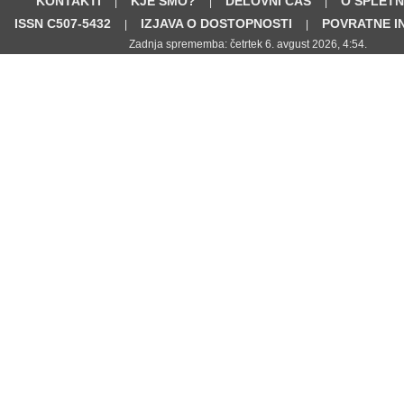
KONTAKTI
KJE SMO?
DELOVNI ČAS
O SPLETN
|
|
|
ISSN C507-5432
IZJAVA O DOSTOPNOSTI
POVRATNE I
|
|
Zadnja sprememba: četrtek 6. avgust 2026, 4:54.