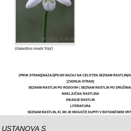
(
Galanthus nivalis
'Kija')
[PRVA STRAN]
[NAZAJ]
POJDI NAZAJ NA CELOTEN SEZNAM RASTLIN
[N
[ZADNJA STRAN]
|
SEZNAM RASTLIN PO RODOVIH
SEZNAM RASTLIN PO DRUŽINA
NAKLJUČNA RASTLINA
ISKANJE RASTLIN
LITERATURA
SEZNAM RASTLIN, KI JIH JE MOGOČE KUPITI V BOTANIČNEM VR
USTANOVA S