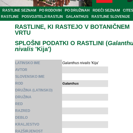
RASTLINE SEZNAM
PO RODOVIH
PO DRUŽINAH
RDEČI SEZNAM
CITE
RASTLINE
POSVOJITELJI RASTLIN
GALANTHUS
RASTLINE SLOVENIJE
RASTLINE, KI RASTEJO V BOTANIČNEM
VRTU
SPLOŠNI PODATKI O RASTLINI (
Galanth
nivalis
'Kija')
LATINSKO IME
Galanthus nivalis
'Kija'
AVTOR
SLOVENSKO IME
ROD
Galanthus
DRUŽINA (LATINSKO)
DRUŽINA
RED
RAZRED
DEBLO
KRALJESTVO
RAZŠIRJENOST