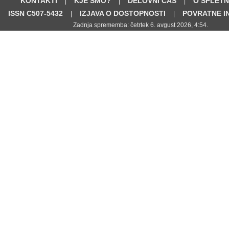
KONTAKTI
KJE SMO?
DELOVNI ČAS
O SPLETN
|
|
|
ISSN C507-5432
IZJAVA O DOSTOPNOSTI
POVRATNE I
|
|
Zadnja sprememba: četrtek 6. avgust 2026, 4:54.