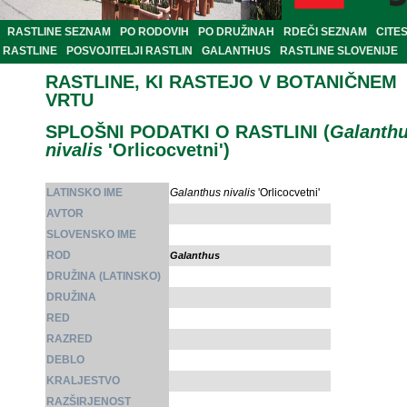
RASTLINE SEZNAM
PO RODOVIH
PO DRUŽINAH
RDEČI SEZNAM
CITE
RASTLINE
POSVOJITELJI RASTLIN
GALANTHUS
RASTLINE SLOVENIJE
RASTLINE, KI RASTEJO V BOTANIČNEM
VRTU
SPLOŠNI PODATKI O RASTLINI (
Galanth
nivalis
'Orlicocvetni')
LATINSKO IME
Galanthus nivalis
'Orlicocvetni'
AVTOR
SLOVENSKO IME
ROD
Galanthus
DRUŽINA (LATINSKO)
DRUŽINA
RED
RAZRED
DEBLO
KRALJESTVO
RAZŠIRJENOST