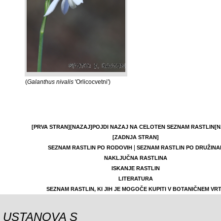
(
Galanthus nivalis
'Orlicocvetni')
[PRVA STRAN]
[NAZAJ]
POJDI NAZAJ NA CELOTEN SEZNAM RASTLIN
[N
[ZADNJA STRAN]
|
SEZNAM RASTLIN PO RODOVIH
SEZNAM RASTLIN PO DRUŽINA
NAKLJUČNA RASTLINA
ISKANJE RASTLIN
LITERATURA
SEZNAM RASTLIN, KI JIH JE MOGOČE KUPITI V BOTANIČNEM VR
USTANOVA S