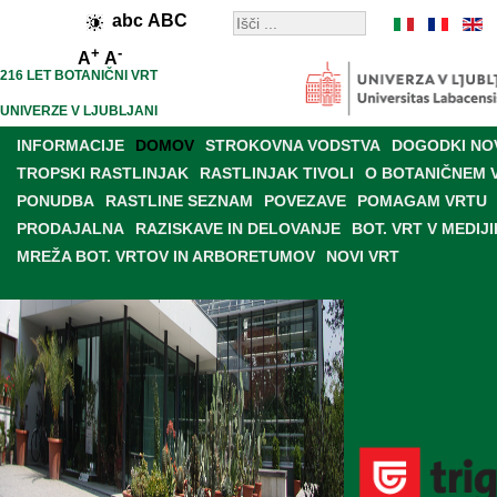
abc
ABC
+
-
A
A
216 LET BOTANIČNI VRT
UNIVERZE V LJUBLJANI
INFORMACIJE
DOMOV
STROKOVNA VODSTVA
DOGODKI NO
TROPSKI RASTLINJAK
RASTLINJAK TIVOLI
O BOTANIČNEM 
PONUDBA
RASTLINE SEZNAM
POVEZAVE
POMAGAM VRTU
PRODAJALNA
RAZISKAVE IN DELOVANJE
BOT. VRT V MEDIJI
MREŽA BOT. VRTOV IN ARBORETUMOV
NOVI VRT