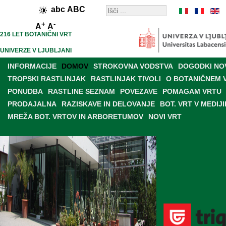
abc
ABC
+
-
A
A
216 LET BOTANIČNI VRT
UNIVERZE V LJUBLJANI
INFORMACIJE
DOMOV
STROKOVNA VODSTVA
DOGODKI NO
TROPSKI RASTLINJAK
RASTLINJAK TIVOLI
O BOTANIČNEM 
PONUDBA
RASTLINE SEZNAM
POVEZAVE
POMAGAM VRTU
PRODAJALNA
RAZISKAVE IN DELOVANJE
BOT. VRT V MEDIJI
MREŽA BOT. VRTOV IN ARBORETUMOV
NOVI VRT