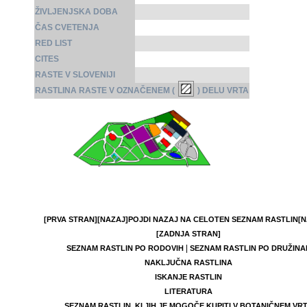
ŽIVLJENJSKA DOBA
ČAS CVETENJA
RED LIST
CITES
RASTE V SLOVENIJI
RASTLINA RASTE V OZNAČENEM (
) DELU VRTA
[PRVA STRAN]
[NAZAJ]
POJDI NAZAJ NA CELOTEN SEZNAM RASTLIN
[N
[ZADNJA STRAN]
|
SEZNAM RASTLIN PO RODOVIH
SEZNAM RASTLIN PO DRUŽINA
NAKLJUČNA RASTLINA
ISKANJE RASTLIN
LITERATURA
SEZNAM RASTLIN, KI JIH JE MOGOČE KUPITI V BOTANIČNEM VR