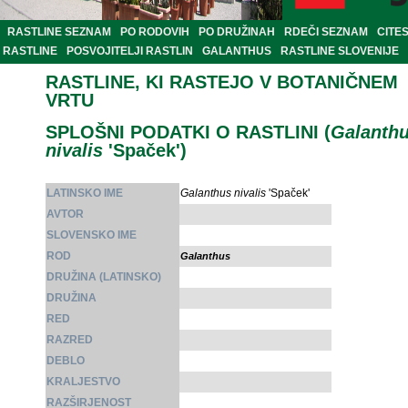
RASTLINE SEZNAM
PO RODOVIH
PO DRUŽINAH
RDEČI SEZNAM
CITE
RASTLINE
POSVOJITELJI RASTLIN
GALANTHUS
RASTLINE SLOVENIJE
RASTLINE, KI RASTEJO V BOTANIČNEM
VRTU
SPLOŠNI PODATKI O RASTLINI (
Galanth
nivalis
'Spaček')
LATINSKO IME
Galanthus nivalis
'Spaček'
AVTOR
SLOVENSKO IME
ROD
Galanthus
DRUŽINA (LATINSKO)
DRUŽINA
RED
RAZRED
DEBLO
KRALJESTVO
RAZŠIRJENOST