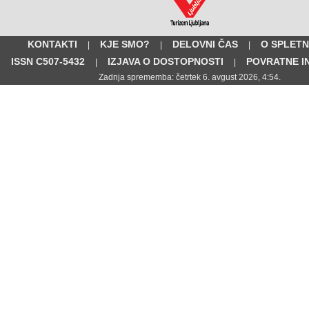
KONTAKTI
KJE SMO?
DELOVNI ČAS
O SPLETN
|
|
|
ISSN C507-5432
IZJAVA O DOSTOPNOSTI
POVRATNE I
|
|
Zadnja sprememba: četrtek 6. avgust 2026, 4:54.