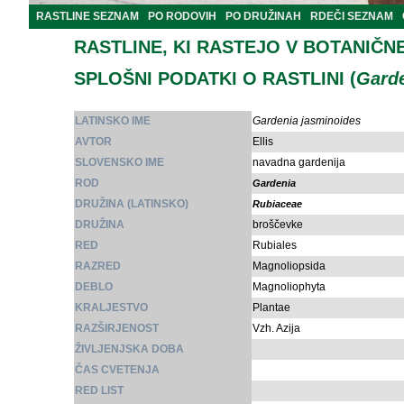
RASTLINE SEZNAM
PO RODOVIH
PO DRUŽINAH
RDEČI SEZNAM
RASTLINE, KI RASTEJO V BOTANIČN
SPLOŠNI PODATKI O RASTLINI (
Garde
LATINSKO IME
Gardenia jasminoides
AVTOR
Ellis
SLOVENSKO IME
navadna gardenija
ROD
Gardenia
DRUŽINA (LATINSKO)
Rubiaceae
DRUŽINA
broščevke
RED
Rubiales
RAZRED
Magnoliopsida
DEBLO
Magnoliophyta
KRALJESTVO
Plantae
RAZŠIRJENOST
Vzh. Azija
ŽIVLJENJSKA DOBA
ČAS CVETENJA
RED LIST