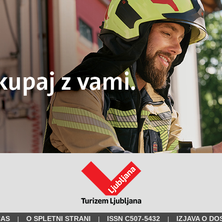
ČAS
O SPLETNI STRANI
ISSN C507-5432
IZJAVA O DO
|
|
|