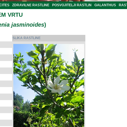
CITES
ZDRAVILNE RASTLINE
POSVOJITELJI RASTLIN
GALANTHUS
RAST
EM VRTU
nia jasminoides
)
SLIKA RASTLINE