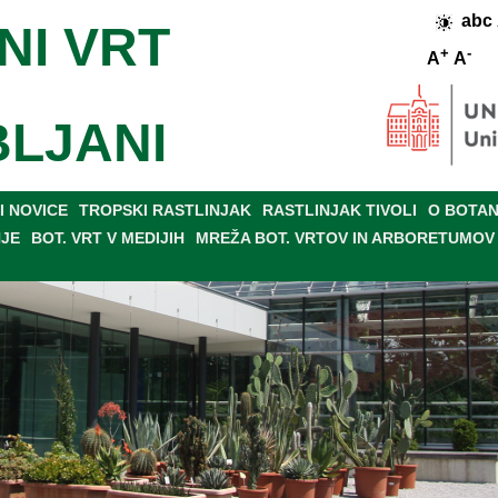
abc
NI VRT
+
-
A
A
BLJANI
 NOVICE
TROPSKI RASTLINJAK
RASTLINJAK TIVOLI
O BOTAN
NJE
BOT. VRT V MEDIJIH
MREŽA BOT. VRTOV IN ARBORETUMOV