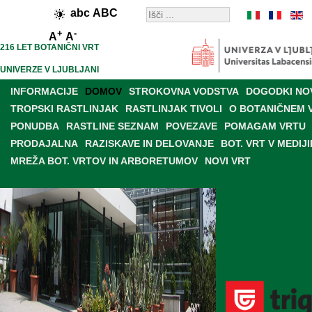
abc
ABC
+
-
A
A
216 LET BOTANIČNI VRT
UNIVERZE V LJUBLJANI
INFORMACIJE
DOMOV
STROKOVNA VODSTVA
DOGODKI NO
TROPSKI RASTLINJAK
RASTLINJAK TIVOLI
O BOTANIČNEM 
PONUDBA
RASTLINE SEZNAM
POVEZAVE
POMAGAM VRTU
PRODAJALNA
RAZISKAVE IN DELOVANJE
BOT. VRT V MEDIJI
MREŽA BOT. VRTOV IN ARBORETUMOV
NOVI VRT