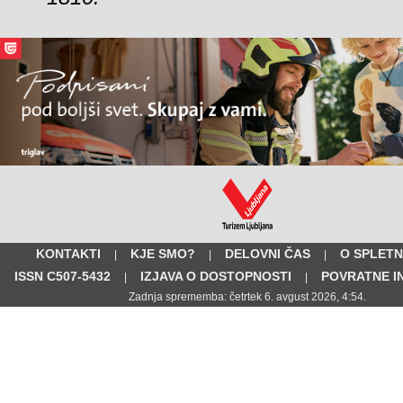
KONTAKTI
KJE SMO?
DELOVNI ČAS
O SPLETN
|
|
|
ISSN C507-5432
IZJAVA O DOSTOPNOSTI
POVRATNE I
|
|
Zadnja sprememba: četrtek 6. avgust 2026, 4:54.