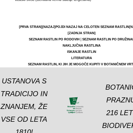
[PRVA STRAN]
[NAZAJ]
POJDI NAZAJ NA CELOTEN SEZNAM RASTLIN
[N
[ZADNJA STRAN]
|
SEZNAM RASTLIN PO RODOVIH
SEZNAM RASTLIN PO DRUŽINA
NAKLJUČNA RASTLINA
ISKANJE RASTLIN
LITERATURA
SEZNAM RASTLIN, KI JIH JE MOGOČE KUPITI V BOTANIČNEM VR
USTANOVA S
BOTANI
TRADICIJO IN
PRAZNU
ZNANJEM, ŽE
216 LE
VSE OD LETA
BIODIVE
1810!