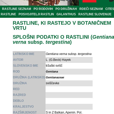
RASTLINE SEZNAM
PO RODOVIH
PO DRUŽINAH
RDEČI SEZNAM
CITE
RASTLINE
POSVOJITELJI RASTLIN
GALANTHUS
RASTLINE SLOVENIJE
RASTLINE, KI RASTEJO V BOTANIČNEM
VRTU
SPLOŠNI PODATKI O RASTLINI (
Gentian
verna
subsp.
tergestina
)
LATINSKO IME
Gentiana verna
subsp.
tergestina
AVTOR
L. (G.Beck) Hayek
SLOVENSKO IME
tržaški svišč
ROD
Gentiana
DRUŽINA (LATINSKO)
Gentianaceae
DRUŽINA
sviščevke
RED
RAZRED
DEBLO
KRALJESTVO
RAZŠIRJENOST
S in Z Balkan, Apenin. Pol.