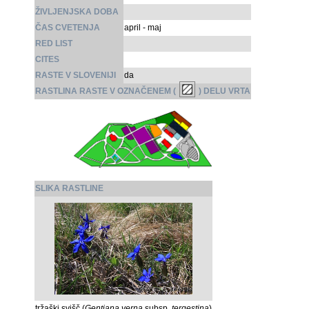
ŽIVLJENJSKA DOBA
ČAS CVETENJA
april - maj
RED LIST
CITES
RASTE V SLOVENIJI
da
RASTLINA RASTE V OZNAČENEM (
) DELU VRTA
SLIKA RASTLINE
tržaški svišč (
Gentiana verna
subsp.
tergestina
)