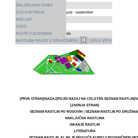
ŽIVLJENJSKA DOBA
ČAS CVETENJA
julij - september
RED LIST
CITES
RASTE V SLOVENIJI
da
RASTLINA RASTE V OZNAČENEM (
) DELU VRTA
[PRVA STRAN]
[NAZAJ]
POJDI NAZAJ NA CELOTEN SEZNAM RASTLIN
[N
[ZADNJA STRAN]
|
SEZNAM RASTLIN PO RODOVIH
SEZNAM RASTLIN PO DRUŽINA
NAKLJUČNA RASTLINA
ISKANJE RASTLIN
LITERATURA
SEZNAM RASTLIN, KI JIH JE MOGOČE KUPITI V BOTANIČNEM VR