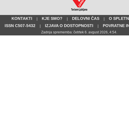
KONTAKTI
KJE SMO?
DELOVNI ČAS
O SPLETN
|
|
|
ISSN C507-5432
IZJAVA O DOSTOPNOSTI
POVRATNE I
|
|
Zadnja sprememba: četrtek 6. avgust 2026, 4:54.