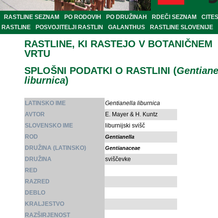
RASTLINE SEZNAM
PO RODOVIH
PO DRUŽINAH
RDEČI SEZNAM
CITE
RASTLINE
POSVOJITELJI RASTLIN
GALANTHUS
RASTLINE SLOVENIJE
RASTLINE, KI RASTEJO V BOTANIČNEM
VRTU
SPLOŠNI PODATKI O RASTLINI (
Gentiane
liburnica
)
LATINSKO IME
Gentianella liburnica
AVTOR
E. Mayer & H. Kuntz
SLOVENSKO IME
liburnijski svišč
ROD
Gentianella
DRUŽINA (LATINSKO)
Gentianaceae
DRUŽINA
sviščevke
RED
RAZRED
DEBLO
KRALJESTVO
RAZŠIRJENOST