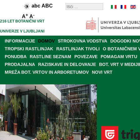
abc
ABC
+
-
A
A
216 LET BOTANIČNI VRT
UNIVERZE V LJUBLJANI
INFORMACIJE
DOMOV
STROKOVNA VODSTVA
DOGODKI NO
TROPSKI RASTLINJAK
RASTLINJAK TIVOLI
O BOTANIČNEM 
PONUDBA
RASTLINE SEZNAM
POVEZAVE
POMAGAM VRTU
PRODAJALNA
RAZISKAVE IN DELOVANJE
BOT. VRT V MEDIJI
MREŽA BOT. VRTOV IN ARBORETUMOV
NOVI VRT