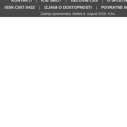
KONTAKTI
KJE SMO?
DELOVNI ČAS
O SPLETN
|
|
|
ISSN C507-5432
IZJAVA O DOSTOPNOSTI
POVRATNE I
|
|
Zadnja sprememba: četrtek 6. avgust 2026, 4:54.