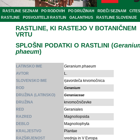
RASTLINE SEZNAM
PO RODOVIH
PO DRUŽINAH
RDEČI SEZNAM
CITE
RASTLINE
POSVOJITELJI RASTLIN
GALANTHUS
RASTLINE SLOVENIJE
RASTLINE, KI RASTEJO V BOTANIČNEM
VRTU
SPLOŠNI PODATKI O RASTLINI (
Geraniu
phaeum
)
LATINSKO IME
Geranium phaeum
AVTOR
L.
SLOVENSKO IME
rjavordeča krvomočnica
ROD
Geranium
DRUŽINA (LATINSKO)
Geraniaceae
DRUŽINA
krvomočničevke
RED
Geraniales
RAZRED
Magnoliopsida
DEBLO
Magnoliophyta
KRALJESTVO
Plantae
RAZŠIRJENOST
srednja in V Evropa