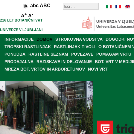
abc
ABC
+
-
A
A
216 LET BOTANIČNI VRT
UNIVERZE V LJUBLJANI
INFORMACIJE
DOMOV
STROKOVNA VODSTVA
DOGODKI NO
TROPSKI RASTLINJAK
RASTLINJAK TIVOLI
O BOTANIČNEM 
PONUDBA
RASTLINE SEZNAM
POVEZAVE
POMAGAM VRTU
PRODAJALNA
RAZISKAVE IN DELOVANJE
BOT. VRT V MEDIJI
MREŽA BOT. VRTOV IN ARBORETUMOV
NOVI VRT