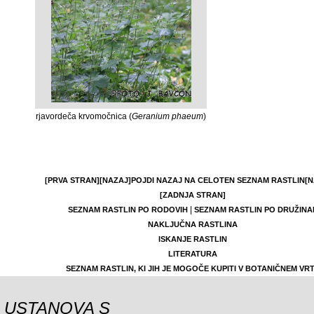
rjavordeča krvomočnica (
Geranium phaeum
)
[PRVA STRAN]
[NAZAJ]
POJDI NAZAJ NA CELOTEN SEZNAM RASTLIN
[N
[ZADNJA STRAN]
|
SEZNAM RASTLIN PO RODOVIH
SEZNAM RASTLIN PO DRUŽINA
NAKLJUČNA RASTLINA
ISKANJE RASTLIN
LITERATURA
SEZNAM RASTLIN, KI JIH JE MOGOČE KUPITI V BOTANIČNEM VR
USTANOVA S