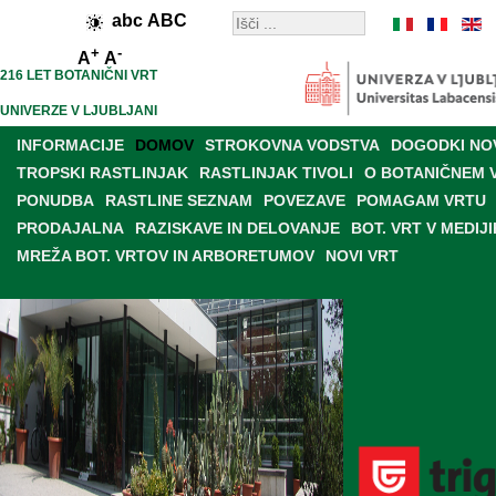
abc
ABC
+
-
A
A
216 LET BOTANIČNI VRT
UNIVERZE V LJUBLJANI
INFORMACIJE
DOMOV
STROKOVNA VODSTVA
DOGODKI NO
TROPSKI RASTLINJAK
RASTLINJAK TIVOLI
O BOTANIČNEM 
PONUDBA
RASTLINE SEZNAM
POVEZAVE
POMAGAM VRTU
PRODAJALNA
RAZISKAVE IN DELOVANJE
BOT. VRT V MEDIJI
MREŽA BOT. VRTOV IN ARBORETUMOV
NOVI VRT