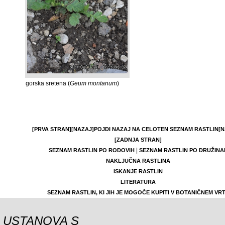
gorska sretena (
Geum montanum
)
[PRVA STRAN]
[NAZAJ]
POJDI NAZAJ NA CELOTEN SEZNAM RASTLIN
[N
[ZADNJA STRAN]
|
SEZNAM RASTLIN PO RODOVIH
SEZNAM RASTLIN PO DRUŽINA
NAKLJUČNA RASTLINA
ISKANJE RASTLIN
LITERATURA
SEZNAM RASTLIN, KI JIH JE MOGOČE KUPITI V BOTANIČNEM VR
USTANOVA S