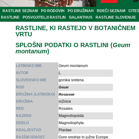
RASTLINE SEZNAM
PO RODOVIH
PO DRUŽINAH
RDEČI SEZNAM
CITE
RASTLINE
POSVOJITELJI RASTLIN
GALANTHUS
RASTLINE SLOVENIJE
RASTLINE, KI RASTEJO V BOTANIČNEM
VRTU
SPLOŠNI PODATKI O RASTLINI (
Geum
montanum
)
LATINSKO IME
Geum montanum
AVTOR
L.
SLOVENSKO IME
gorska sretena
ROD
Geum
DRUŽINA (LATINSKO)
Rosaceae
DRUŽINA
rožnice
RED
Rosales
RAZRED
Magnoliopsida
DEBLO
Magnoliophyta
KRALJESTVO
Plantae
RAZŠIRJENOST
Gore srednje in južne Europe