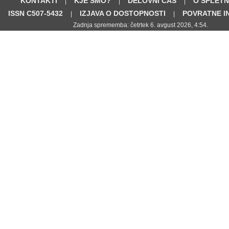
KONTAKTI
KJE SMO?
DELOVNI ČAS
O SPLETN
|
|
|
ISSN C507-5432
IZJAVA O DOSTOPNOSTI
POVRATNE I
|
|
Zadnja sprememba: četrtek 6. avgust 2026, 4:54.