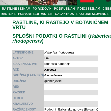
RASTLINE SEZNAM
PO RODOVIH
PO DRUŽINAH
RDEČI SEZNAM
CITE
RASTLINE
POSVOJITELJI RASTLIN
GALANTHUS
RASTLINE SLOVENIJE
RASTLINE, KI RASTEJO V BOTANIČNEM
VRTU
SPLOŠNI PODATKI O RASTLINI (
Haberlea
rhodopensis
)
LATINSKO IME
Haberlea rhodopensis
AVTOR
Friv.
SLOVENSKO IME
rodopska haberleja
ROD
Haberlea
DRUŽINA (LATINSKO)
Gesneriaceae
DRUŽINA
gesnerijevke
RED
RAZRED
DEBLO
KRALJESTVO
RAZŠIRJENOST
Rodopi in Balkansko gorovje (Bolgarija)