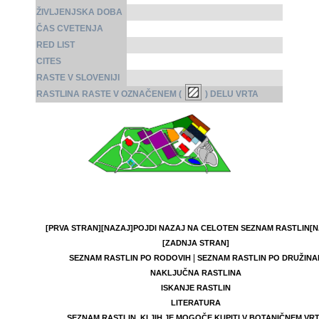
ŽIVLJENJSKA DOBA
ČAS CVETENJA
RED LIST
CITES
RASTE V SLOVENIJI
RASTLINA RASTE V OZNAČENEM (
) DELU VRTA
[PRVA STRAN]
[NAZAJ]
POJDI NAZAJ NA CELOTEN SEZNAM RASTLIN
[N
[ZADNJA STRAN]
|
SEZNAM RASTLIN PO RODOVIH
SEZNAM RASTLIN PO DRUŽINA
NAKLJUČNA RASTLINA
ISKANJE RASTLIN
LITERATURA
SEZNAM RASTLIN, KI JIH JE MOGOČE KUPITI V BOTANIČNEM VR