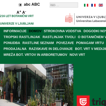
abc
ABC
+
-
A
A
216 LET BOTANIČNI VRT
UNIVERZE V LJUBLJANI
INFORMACIJE
DOMOV
STROKOVNA VODSTVA
DOGODKI NO
TROPSKI RASTLINJAK
RASTLINJAK TIVOLI
O BOTANIČNEM 
PONUDBA
RASTLINE SEZNAM
POVEZAVE
POMAGAM VRTU
PRODAJALNA
RAZISKAVE IN DELOVANJE
BOT. VRT V MEDIJI
MREŽA BOT. VRTOV IN ARBORETUMOV
NOVI VRT