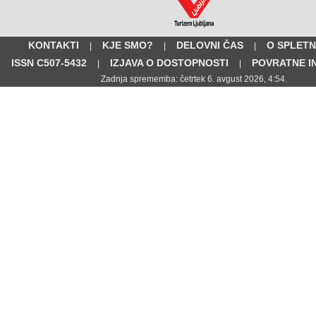
KONTAKTI
KJE SMO?
DELOVNI ČAS
O SPLETN
|
|
|
ISSN C507-5432
IZJAVA O DOSTOPNOSTI
POVRATNE I
|
|
Zadnja sprememba: četrtek 6. avgust 2026, 4:54.