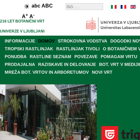
abc
ABC
+
-
A
A
216 LET BOTANIČNI VRT
UNIVERZE V LJUBLJANI
INFORMACIJE
DOMOV
STROKOVNA VODSTVA
DOGODKI NO
TROPSKI RASTLINJAK
RASTLINJAK TIVOLI
O BOTANIČNEM 
PONUDBA
RASTLINE SEZNAM
POVEZAVE
POMAGAM VRTU
PRODAJALNA
RAZISKAVE IN DELOVANJE
BOT. VRT V MEDIJI
MREŽA BOT. VRTOV IN ARBORETUMOV
NOVI VRT