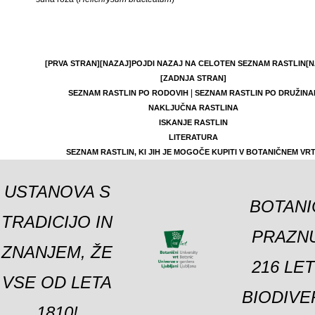
[PRVA STRAN]
[NAZAJ]
POJDI NAZAJ NA CELOTEN SEZNAM RASTLIN
[N
[ZADNJA STRAN]
|
SEZNAM RASTLIN PO RODOVIH
SEZNAM RASTLIN PO DRUŽINA
NAKLJUČNA RASTLINA
ISKANJE RASTLIN
LITERATURA
SEZNAM RASTLIN, KI JIH JE MOGOČE KUPITI V BOTANIČNEM VR
USTANOVA S
BOTANI
TRADICIJO IN
PRAZNU
ZNANJEM, ŽE
216 LE
VSE OD LETA
BIODIVE
1810!