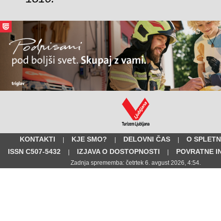
KONTAKTI
KJE SMO?
DELOVNI ČAS
O SPLETN
|
|
|
ISSN C507-5432
IZJAVA O DOSTOPNOSTI
POVRATNE I
|
|
Zadnja sprememba: četrtek 6. avgust 2026, 4:54.