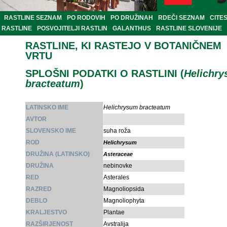
RASTLINE SEZNAM
PO RODOVIH
PO DRUŽINAH
RDEČI SEZNAM
CITE
RASTLINE
POSVOJITELJI RASTLIN
GALANTHUS
RASTLINE SLOVENIJE
RASTLINE, KI RASTEJO V BOTANIČNEM
VRTU
SPLOŠNI PODATKI O RASTLINI (
Helichr
bracteatum
)
LATINSKO IME
Helichrysum bracteatum
AVTOR
SLOVENSKO IME
suha roža
ROD
Helichrysum
DRUŽINA (LATINSKO)
Asteraceae
DRUŽINA
nebinovke
RED
Asterales
RAZRED
Magnoliopsida
DEBLO
Magnoliophyta
KRALJESTVO
Plantae
RAZŠIRJENOST
Avstralija